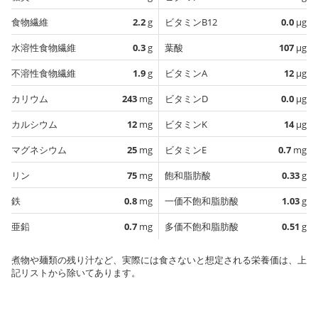
食物繊維
2.2
g
ビタミンB12
0.0
µg
水溶性食物繊維
0.3
g
葉酸
107
µg
不溶性食物繊維
1.9
g
ビタミンA
12
µg
カリウム
243
mg
ビタミンD
0.0
µg
カルシウム
12
mg
ビタミンK
14
µg
マグネシウム
25
mg
ビタミンE
0.7
mg
リン
75
mg
飽和脂肪酸
0.33
g
鉄
0.8
mg
一価不飽和脂肪酸
1.03
g
亜鉛
0.7
mg
多価不飽和脂肪酸
0.51
g
煮物や麺類の残り汁など、実際には食さないと想定される栄養価は、上
記リストから除いてあります。