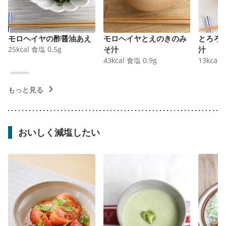
モロヘイヤの酢醤油あえ
モロヘイヤとえのきのみ
とろろ
25
kcal
食塩
0.5
g
そ汁
汁
43
kcal
食塩
0.9
g
13
kcal
もっと見る
おいしく減塩したい