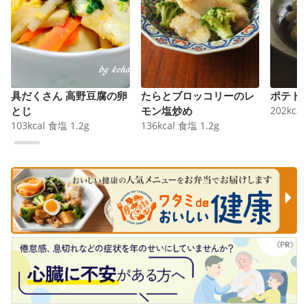
具だくさん 高野豆腐の卵
たらとブロッコリーのレ
ポテト
とじ
モン塩炒め
202
kcal
103
kcal
食塩
1.2
g
136
kcal
食塩
1.2
g