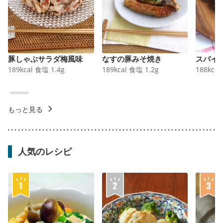
豚しゃぶサラダ梅風味
なすの豚みそ焼き
スパイ
189
kcal
食塩
1.4
g
189
kcal
食塩
1.2
g
188
kcal
もっと見る
人気のレシピ