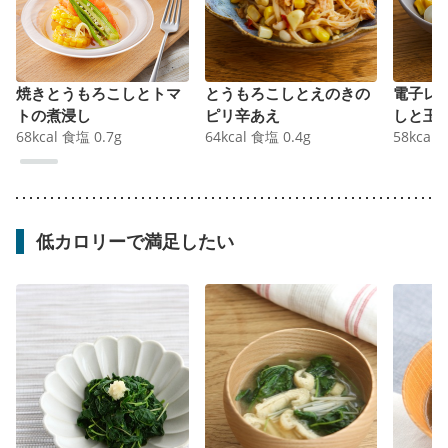
焼きとうもろこしとトマ
とうもろこしとえのきの
電子レ
トの煮浸し
ピリ辛あえ
しと玉
68
kcal
食塩
0.7
g
64
kcal
食塩
0.4
g
え
58
kcal
低カロリーで満足したい