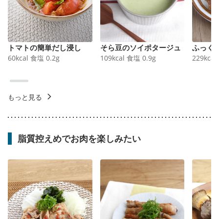
トマトの簡単だし浸し
そら豆のソイポタージュ
ふっく
60
kcal
食塩
0.2
g
109
kcal
食塩
0.9
g
229
kcal
もっと見る
脂質控えめでお肉を楽しみたい