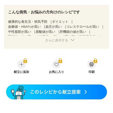
こんな病気・お悩みの方向けのレシピです
健康的な食生活・病気予防
ダイエット
血糖値・HbA1cが高い
血圧が高い
コレステロールが高い
中性脂肪が高い
尿酸値が高い
肝機能の値が高い
腎機能の値が高い
糖尿病（2型）
高血圧
脂質異常症
さらに表示する
高尿酸血症（痛風）
狭心症
心筋梗塞
心臓弁膜症
心不全
胃ポリープ
胆石症
慢性膵炎（移行期・寛解期）
非アルコール性脂肪肝
慢性便秘症
過敏性腸症候群（IBS）
睡眠時無呼吸症候群
糖尿病性腎症（第１期）
糖尿病性腎症（第２期）
糖尿病性腎症（第３期）
CKD（ステージ１）
CKD（ステージ２）
献立に追加
CKD（ステージ３a）
お気に入り
印刷
乳がん（抗がん剤治療中）
乳がん（ホルモン療法中）
乳がん（放射線治療中）
乳がん治療を終えた方・経過観察中の方など
産後（ミルク）
骨折
関節リウマチ
乾癬
フレイル（年齢に合わせた体作り）
貧血対策
ニキビ・肌荒れ
妊活中
更年期