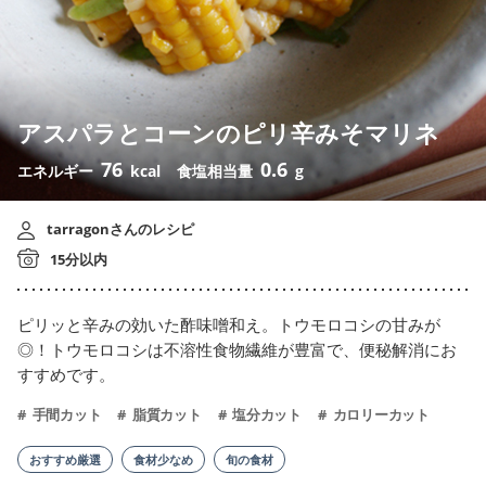
アスパラとコーンのピリ辛みそマリネ
76
0.6
エネルギー
kcal
食塩相当量
g
tarragonさんのレシピ
15分以内
ピリッと辛みの効いた酢味噌和え。トウモロコシの甘みが
◎！トウモロコシは不溶性食物繊維が豊富で、便秘解消にお
すすめです。
手間カット
脂質カット
塩分カット
カロリーカット
おすすめ厳選
食材少なめ
旬の食材