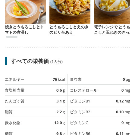
焼きとうもろこしとト
とうもろこしとえのき
電子レンジで とうもろ
マトの煮浸し
のピリ辛あえ
こしと玉ねぎのさっぱ
りあえ
すべての栄養価
(1人分)
エネルギー
76
kcal
ヨウ素
0
µg
食塩相当量
0.6
g
コレステロール
0
mg
たんぱく質
3.1
g
ビタミンB1
0.12
mg
脂質
2.2
g
ビタミンB2
0.10
mg
炭水化物
12.0
g
ビタミンC
9
mg
糖質
9.8
g
ビタミンB6
0.11
mg