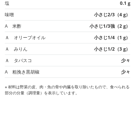
塩
0.1 g
味噌
小さじ2/3（4 g）
A 米酢
小さじ1/3強（2 g）
Ａ オリーブオイル
小さじ1/4（1 g）
Ａ みりん
小さじ1/2（3 g）
Ａ タバスコ
少々
A 粗挽き黒胡椒
少々
※ 材料は野菜の皮、肉・魚の骨や内臓を取り除いたもので、食べられる
部分の分量（調理量）を表示しています。