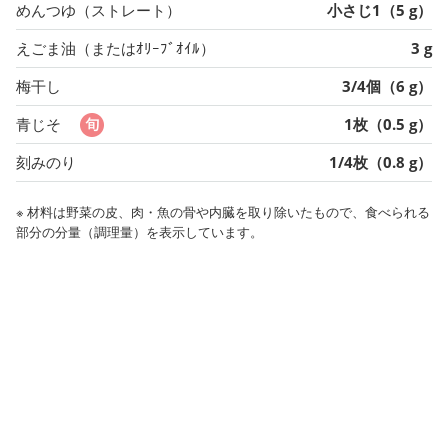
めんつゆ（ストレート）
小さじ1（5 g）
えごま油（またはｵﾘｰﾌﾞｵｲﾙ）
3 g
梅干し
3/4個（6 g）
青じそ
1枚（0.5 g）
刻みのり
1/4枚（0.8 g）
※ 材料は野菜の皮、肉・魚の骨や内臓を取り除いたもので、食べられる
部分の分量（調理量）を表示しています。