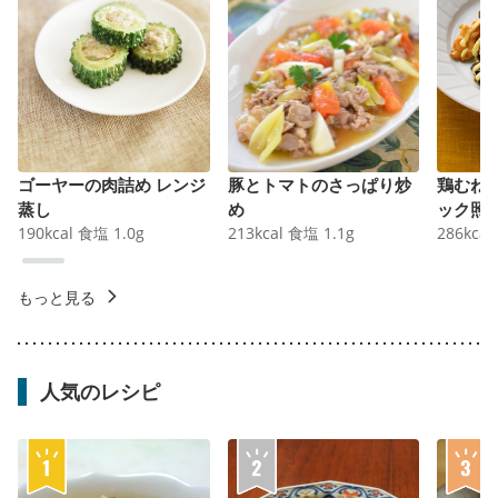
ゴーヤーの肉詰め レンジ
豚とトマトのさっぱり炒
鶏むね
蒸し
め
ック照
190
kcal
食塩
1.0
g
213
kcal
食塩
1.1
g
286
kcal
もっと見る
人気のレシピ