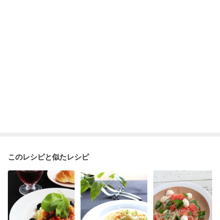
乾癬
フレイル（年齢に合わせた体作り）
低栄養予防
貧血対策
ニキビ・肌荒れ
妊活中
更年期
このレシピと似たレシピ