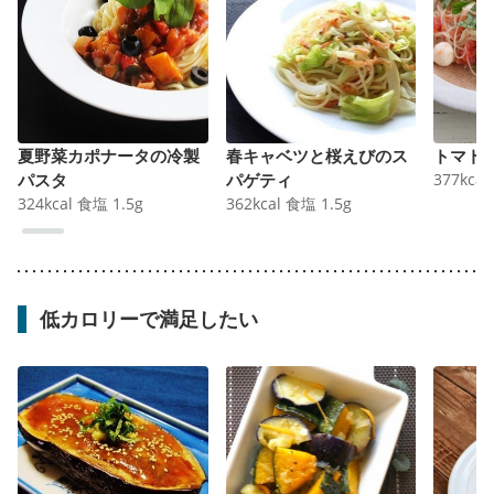
夏野菜カポナータの冷製
春キャベツと桜えびのス
トマト
パスタ
パゲティ
377
kcal
324
kcal
食塩
1.5
g
362
kcal
食塩
1.5
g
低カロリーで満足したい