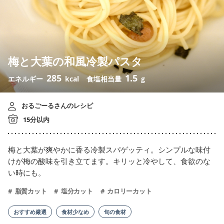
梅と大葉の和風冷製パスタ
285
1.5
エネルギー
kcal
食塩相当量
g
おるごーるさんのレシピ
15分以内
梅と大葉が爽やかに香る冷製スパゲッティ。シンプルな味付
けが梅の酸味を引き立てます。キリッと冷やして、食欲のな
い時にも。
脂質カット
塩分カット
カロリーカット
おすすめ厳選
食材少なめ
旬の食材