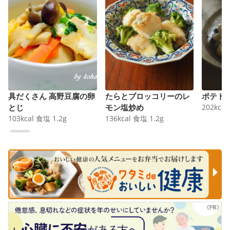
具だくさん 高野豆腐の卵
たらとブロッコリーのレ
ポテト
とじ
モン塩炒め
202
kcal
103
kcal
食塩
1.2
g
136
kcal
食塩
1.2
g