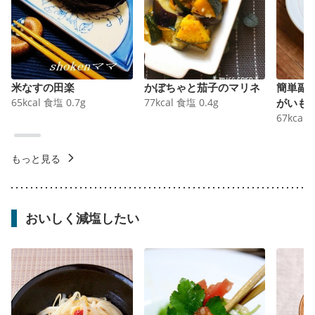
米なすの田楽
かぼちゃと茄子のマリネ
簡単副
65
kcal
食塩
0.7
g
77
kcal
食塩
0.4
g
がいも
67
kcal
もっと見る
おいしく減塩したい