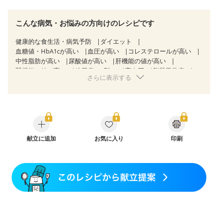
こんな病気・お悩みの方向けのレシピです
健康的な食生活・病気予防
ダイエット
血糖値・HbA1cが高い
血圧が高い
コレステロールが高い
中性脂肪が高い
尿酸値が高い
肝機能の値が高い
腎機能の値が高い
糖尿病（2型）
高血圧
脂質異常症
さらに表示する
高尿酸血症（痛風）
狭心症
心筋梗塞
心臓弁膜症
心不全
胃ポリープ
胆石症
慢性膵炎（移行期・寛解期）
非アルコール性脂肪肝
痔
慢性便秘症
過敏性腸症候群（IBS）
睡眠時無呼吸症候群
糖尿病性腎症（第１期）
糖尿病性腎症（第２期）
糖尿病性腎症（第３期）
CKD（ステージ１）
CKD（ステージ２）
献立に追加
CKD（ステージ３a）
お気に入り
印刷
CKD（ステージ３b）
透析
乳がん（抗がん剤治療中）
乳がん（ホルモン療法中）
乳がん（放射線治療中）
乳がん治療を終えた方・経過観察中の方など
食欲がない
妊娠中(初期)
妊婦健診・体重増加が気になる（初期）
妊婦健診・血圧が気になる（初期）
妊婦健診・血糖値が気になる（初期）
妊娠高血圧(中期)
妊娠糖尿病(初期)
産後（母乳）
産後（混合栄養）
産後（ミルク）
骨折
骨粗しょう症
関節リウマチ