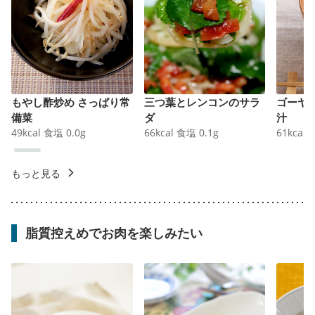
もやし酢炒め さっぱり常
三つ葉とレンコンのサラ
ゴーヤ
備菜
ダ
汁
49
kcal
食塩
0.0
g
66
kcal
食塩
0.1
g
61
kcal
もっと見る
脂質控えめでお肉を楽しみたい