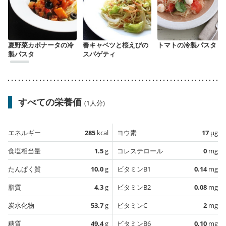
夏野菜カポナータの冷
春キャベツと桜えびの
トマトの冷製パスタ
製パスタ
スパゲティ
すべての栄養価
(1人分)
エネルギー
285
kcal
ヨウ素
17
µg
食塩相当量
1.5
g
コレステロール
0
mg
たんぱく質
10.0
g
ビタミンB1
0.14
mg
脂質
4.3
g
ビタミンB2
0.08
mg
炭水化物
53.7
g
ビタミンC
2
mg
糖質
49.4
g
ビタミンB6
0.10
mg