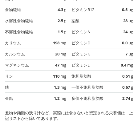
食物繊維
4.3
g
ビタミンB12
0.5
µg
水溶性食物繊維
2.5
g
葉酸
28
µg
不溶性食物繊維
1.5
g
ビタミンA
24
µg
カリウム
198
mg
ビタミンD
0.0
µg
カルシウム
20
mg
ビタミンK
7
µg
マグネシウム
47
mg
ビタミンE
0.4
mg
リン
110
mg
飽和脂肪酸
0.51
g
鉄
1.3
mg
一価不飽和脂肪酸
0.67
g
亜鉛
1.2
mg
多価不飽和脂肪酸
2.74
g
煮物や麺類の残り汁など、実際には食さないと想定される栄養価は、上
記リストから除いてあります。