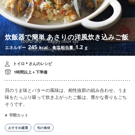
炊飯器で簡単 あさりの洋風炊き込みご飯
245
1.2
エネルギー
kcal
食塩相当量
g
トイロ＊さんのレシピ
1時間以上＋下準備
貝のうま味とバターの風味は、相性抜群の組み合わせ。うま
味をたっぷり吸って炊き上がったご飯は、豊かな香りもごち
そうです。
手間カット
おすすめ厳選
旬の食材