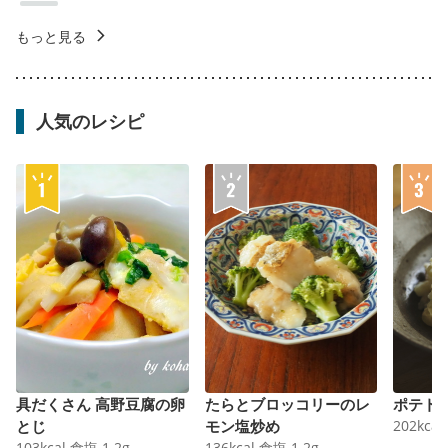
もっと見る
人気のレシピ
具だくさん 高野豆腐の卵
たらとブロッコリーのレ
ポテト
とじ
モン塩炒め
202
kcal
103
kcal
食塩
1.2
g
136
kcal
食塩
1.2
g