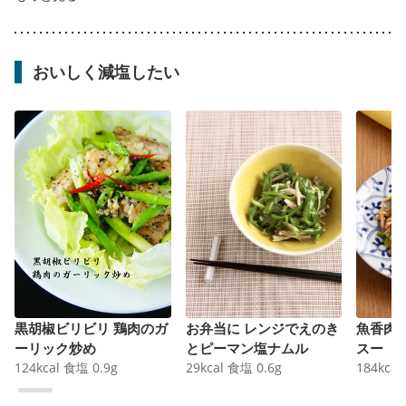
おいしく減塩したい
黒胡椒ビリビリ 鶏肉のガ
お弁当に レンジでえのき
魚香肉
ーリック炒め
とピーマン塩ナムル
スー
124
kcal
食塩
0.9
g
29
kcal
食塩
0.6
g
184
kcal