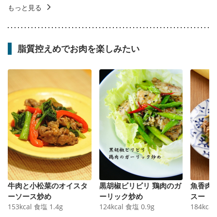
もっと見る
脂質控えめでお肉を楽しみたい
牛肉と小松菜のオイスタ
黒胡椒ビリビリ 鶏肉のガ
魚香肉
ーソース炒め
ーリック炒め
スー
153
kcal
食塩
1.4
g
124
kcal
食塩
0.9
g
184
kcal