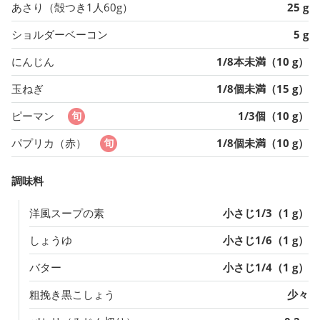
あさり（殻つき1人60g）
25 g
ショルダーベーコン
5 g
にんじん
1/8本未満（10 g）
玉ねぎ
1/8個未満（15 g）
ピーマン
1/3個（10 g）
パプリカ（赤）
1/8個未満（10 g）
調味料
洋風スープの素
小さじ1/3（1 g）
しょうゆ
小さじ1/6（1 g）
バター
小さじ1/4（1 g）
粗挽き黒こしょう
少々