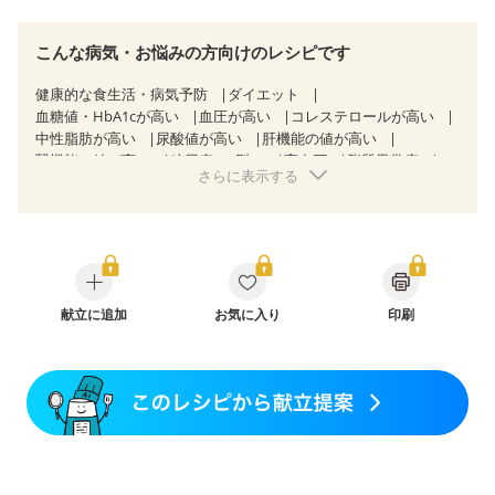
こんな病気・お悩みの方向けのレシピです
健康的な食生活・病気予防
ダイエット
血糖値・HbA1cが高い
血圧が高い
コレステロールが高い
中性脂肪が高い
尿酸値が高い
肝機能の値が高い
腎機能の値が高い
糖尿病（2型）
高血圧
脂質異常症
さらに表示する
高尿酸血症（痛風）
狭心症
心筋梗塞
心臓弁膜症
心不全
胃ポリープ
胆石症
慢性膵炎（移行期・寛解期）
過敏性腸症候群（IBS）
CKD（ステージ１）
CKD（ステージ２）
CKD（ステージ３a）
乳がん（抗がん剤治療中）
乳がん（ホルモン療法中）
乳がん（放射線治療中）
乳がん治療を終えた方・経過観察中の方など
献立に追加
お気に入り
印刷
産後（ミルク）
関節リウマチ
貧血対策
ニキビ・肌荒れ
妊活中
更年期