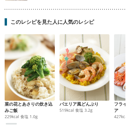
このレシピを見た人に人気のレシピ
菜の花とあさりの炊き込
パエリア風どんぶり
フライ
みご飯
519
kcal
食塩
3.2
g
ア
229
kcal
食塩
1.0
g
427
kcal