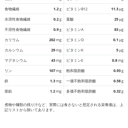
食物繊維
1.2
g
ビタミンB12
11.3
µg
水溶性食物繊維
0.2
g
葉酸
25
µg
不溶性食物繊維
0.9
g
ビタミンA
83
µg
カリウム
202
mg
ビタミンD
0.1
µg
カルシウム
29
mg
ビタミンK
5
µg
マグネシウム
43
mg
ビタミンE
0.8
mg
リン
107
mg
飽和脂肪酸
0.93
g
鉄
1.3
mg
一価不飽和脂肪酸
0.58
g
亜鉛
1.2
mg
多価不飽和脂肪酸
0.32
g
煮物や麺類の残り汁など、実際には食さないと想定される栄養価は、上
記リストから除いてあります。