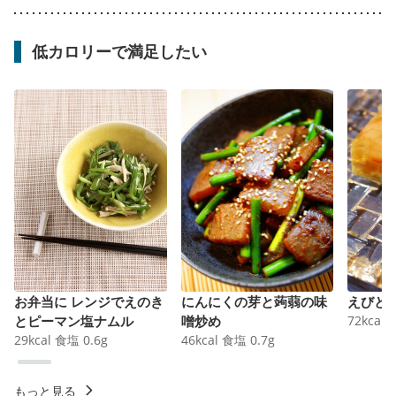
低カロリーで満足したい
お弁当に レンジでえのき
にんにくの芽と蒟蒻の味
えびと
とピーマン塩ナムル
噌炒め
72
kcal
29
kcal
食塩
0.6
g
46
kcal
食塩
0.7
g
もっと見る