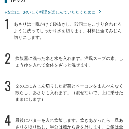
※安全に、おいしく料理を楽しんでいただくために
1
あさりは一晩かけて砂抜きし、殻同士をこすり合わせる
ように洗ってしっかり水を切ります。材料は全てみじん
切りにします。
2
炊飯器に洗った米と水を入れます。洋風スープの素、し
ょうゆを入れて全体をざっと混ぜます。
3
２の上にみじん切りした野菜とベーコンをまんべんなく
散らし、あさりも入れます。（混ぜないで、上に乗せた
ままにします）
4
最後にバターを入れ炊飯します。炊きあがったら一旦あ
さりを取り出し、半分は殻から身を外します。ご飯は全