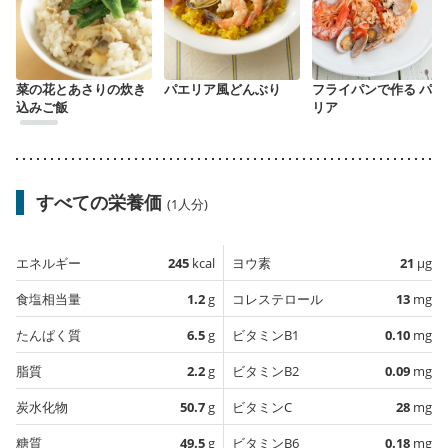
菜の花とあさりの炊き
パエリア風どんぶり
フライパンで作る パエ
込みご飯
リア
すべての栄養価
(1人分)
エネルギー
245
kcal
ヨウ素
21
µg
食塩相当量
1.2
g
コレステロール
13
mg
たんぱく質
6.5
g
ビタミンB1
0.10
mg
脂質
2.2
g
ビタミンB2
0.09
mg
炭水化物
50.7
g
ビタミンC
28
mg
糖質
49.5
g
ビタミンB6
0.18
mg