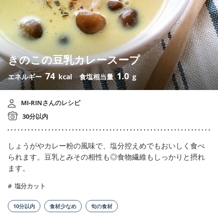
きのこの豆乳カレースープ
74
1.0
エネルギー
kcal
食塩相当量
g
MI‐RINさんのレシピ
30分以内
しょうがやカレー粉の風味で、塩分控えめでもおいしく食べ
られます。豆乳とみその相性も◎食物繊維もしっかりと摂れ
ます。
塩分カット
10分以内
食材少なめ
旬の食材