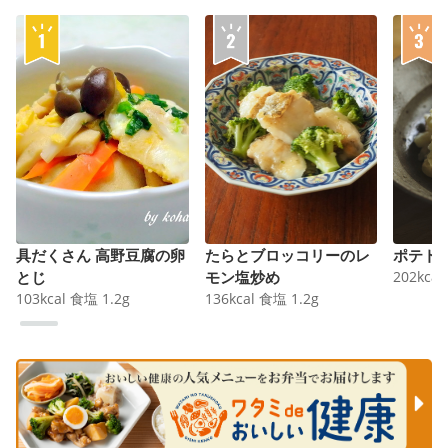
具だくさん 高野豆腐の卵
たらとブロッコリーのレ
ポテト
とじ
モン塩炒め
202
kcal
103
kcal
食塩
1.2
g
136
kcal
食塩
1.2
g