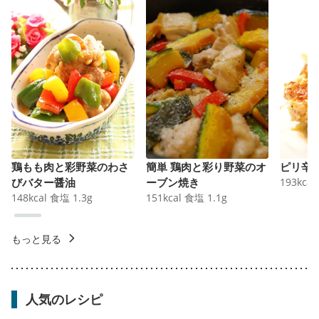
鶏もも肉と彩野菜のわさ
簡単 鶏肉と彩り野菜のオ
ピリ辛
びバター醤油
ーブン焼き
193
kcal
148
kcal
食塩
1.3
g
151
kcal
食塩
1.1
g
もっと見る
人気のレシピ