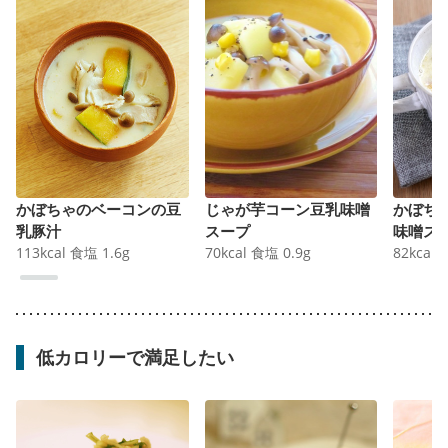
かぼちゃのベーコンの豆
じゃが芋コーン豆乳味噌
かぼち
乳豚汁
スープ
味噌ス
113
kcal
食塩
1.6
g
70
kcal
食塩
0.9
g
82
kcal
低カロリーで満足したい