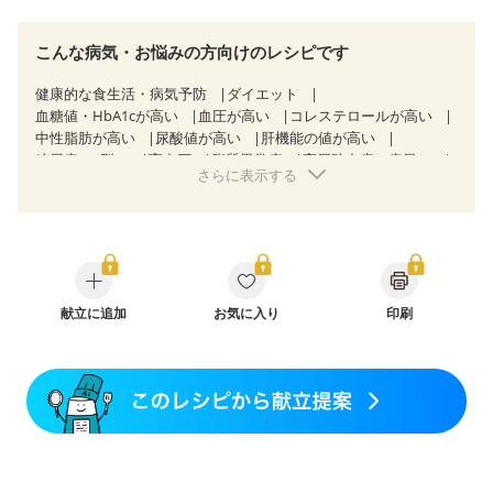
こんな病気・お悩みの方向けのレシピです
健康的な食生活・病気予防
ダイエット
血糖値・HbA1cが高い
血圧が高い
コレステロールが高い
中性脂肪が高い
尿酸値が高い
肝機能の値が高い
糖尿病（2型）
高血圧
脂質異常症
高尿酸血症（痛風）
さらに表示する
狭心症
心筋梗塞
心臓弁膜症
心不全
胆石症
非アルコール性脂肪肝
慢性便秘症
過敏性腸症候群（IBS）
睡眠時無呼吸症候群
糖尿病性腎症（第１期）
糖尿病性腎症（第２期）
乳がん（抗がん剤治療中）
乳がん（ホルモン療法中）
乳がん（放射線治療中）
乳がん治療を終えた方・経過観察中の方など
献立に追加
お気に入り
食欲がない
印刷
産後（ミルク）
骨折
骨粗しょう症
関節リウマチ
フレイル（年齢に合わせた体作り）
低栄養予防
貧血対策
ニキビ・肌荒れ
妊活中
更年期