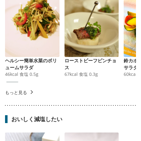
ヘルシー簡単水菜のボリ
ローストビーフピンチョ
鈴カボ
ュームサラダ
ス
サラダ
46
kcal
食塩
0.5
g
67
kcal
食塩
0.3
g
60
kcal
もっと見る
おいしく減塩したい