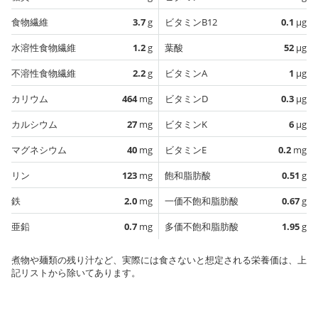
食物繊維
3.7
g
ビタミンB12
0.1
µg
水溶性食物繊維
1.2
g
葉酸
52
µg
不溶性食物繊維
2.2
g
ビタミンA
1
µg
カリウム
464
mg
ビタミンD
0.3
µg
カルシウム
27
mg
ビタミンK
6
µg
マグネシウム
40
mg
ビタミンE
0.2
mg
リン
123
mg
飽和脂肪酸
0.51
g
鉄
2.0
mg
一価不飽和脂肪酸
0.67
g
亜鉛
0.7
mg
多価不飽和脂肪酸
1.95
g
煮物や麺類の残り汁など、実際には食さないと想定される栄養価は、上
記リストから除いてあります。