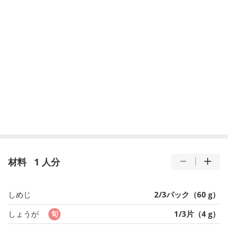
材料
1 人分
しめじ
2/3パック（60 g）
しょうが
1/3片（4 g）