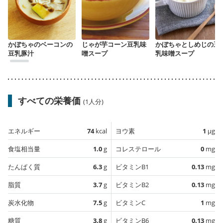
かぼちゃのベーコンの
じゃが芋コーン豆乳味
かぼちゃとしめじの豆
豆乳豚汁
噌スープ
乳味噌スープ
すべての栄養価
(1人分)
エネルギー
74
kcal
ヨウ素
1
µg
食塩相当量
1.0
g
コレステロール
0
mg
たんぱく質
6.3
g
ビタミンB1
0.13
mg
脂質
3.7
g
ビタミンB2
0.13
mg
炭水化物
7.5
g
ビタミンC
1
mg
糖質
3.8
g
ビタミンB6
0.13
mg