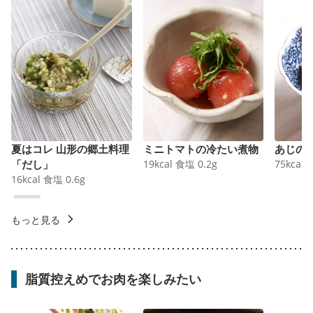
夏はコレ 山形の郷土料理
ミニトマトの冷たい煮物
あじの
「だし」
19
kcal
食塩
0.2
g
75
kcal
16
kcal
食塩
0.6
g
もっと見る
脂質控えめでお肉を楽しみたい