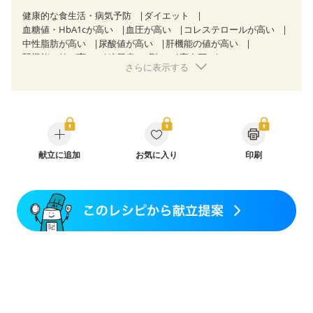
健康的な食生活・病気予防
ダイエット
血糖値・HbA1cが高い
血圧が高い
コレステロールが高い
中性脂肪が高い
尿酸値が高い
肝機能の値が高い
腎機能の値が高い
糖尿病（2型）
高血圧
さらに表示する
高尿酸血症（痛風）
非アルコール性脂肪肝
慢性便秘症
過敏性腸症候群（IBS）
睡眠時無呼吸症候群
糖尿病性腎症（第１期）
糖尿病性腎症（第２期）
CKD（ステージ１）
CKD（ステージ２）
乳がん（抗がん剤治療中）
乳がん（ホルモン療法中）
乳がん（放射線治療中）
乳がん治療を終えた方・経過観察中の方など
献立に追加
お気に入り
食欲がない
印刷
産後（ミルク）
骨折
骨粗しょう症
関節リウマチ
フレイル（年齢に合わせた体作り）
低栄養予防
貧血対策
ニキビ・肌荒れ
妊活中
更年期