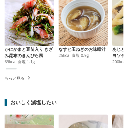
かにかまと豆苗入り きざ
なすと玉ねぎのお味噌汁
あじと
み昆布のきんぴら風
25
kcal
食塩
0.9
g
ヨソテ
69
kcal
食塩
1.1
g
200
kcal
もっと見る
おいしく減塩したい