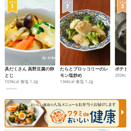
具だくさん 高野豆腐の卵
たらとブロッコリーのレ
ポテト
とじ
モン塩炒め
202
kcal
103
kcal
食塩
1.2
g
136
kcal
食塩
1.2
g