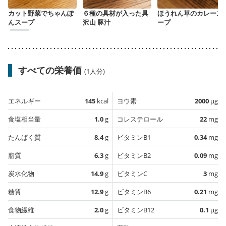
カット野菜でちゃんぽ
６種の具材が入った具
ほうれん草のカレース
んスープ
沢山 豚汁
ープ
すべての栄養価
(1人分)
エネルギー
145
kcal
ヨウ素
2000
µg
食塩相当量
1.0
g
コレステロール
22
mg
たんぱく質
8.4
g
ビタミンB1
0.34
mg
脂質
6.3
g
ビタミンB2
0.09
mg
炭水化物
14.9
g
ビタミンC
3
mg
糖質
12.9
g
ビタミンB6
0.21
mg
食物繊維
2.0
g
ビタミンB12
0.1
µg