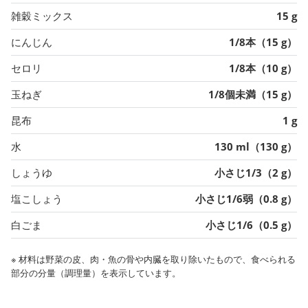
雑穀ミックス
15 g
にんじん
1/8本（15 g）
セロリ
1/8本（10 g）
玉ねぎ
1/8個未満（15 g）
昆布
1 g
水
130 ml（130 g）
しょうゆ
小さじ1/3（2 g）
塩こしょう
小さじ1/6弱（0.8 g）
白ごま
小さじ1/6（0.5 g）
※ 材料は野菜の皮、肉・魚の骨や内臓を取り除いたもので、食べられる
部分の分量（調理量）を表示しています。