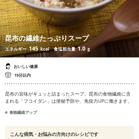
昆布の繊維たっぷりスープ
145
1.0
エネルギー
kcal
食塩相当量
g
おいしい健康
15分以内
昆布の旨味がギュッと詰まったスープ。昆布の食物繊維に含
まれる「フコイダン」は便秘予防や、免疫力UPに働きます。
食物繊維アップ
こんな病気・お悩みの方向けのレシピです