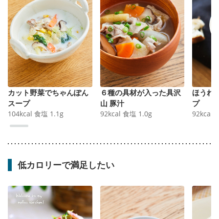
カット野菜でちゃんぽん
６種の具材が入った具沢
ほうれ
スープ
山 豚汁
プ
104
kcal
食塩
1.1
g
92
kcal
食塩
1.0
g
92
kcal
低カロリーで満足したい