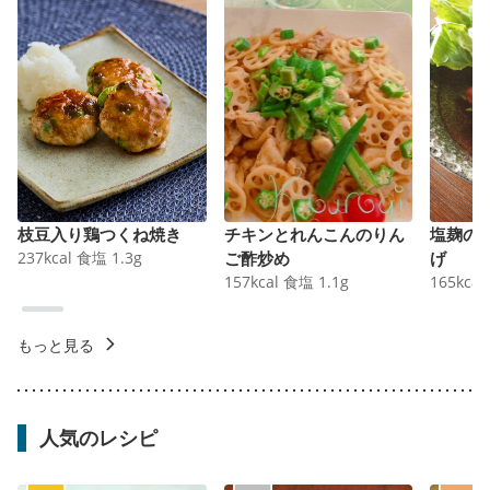
枝豆入り鶏つくね焼き
チキンとれんこんのりん
塩麹の
237
kcal
食塩
1.3
g
ご酢炒め
げ
157
kcal
食塩
1.1
g
165
kcal
もっと見る
人気のレシピ