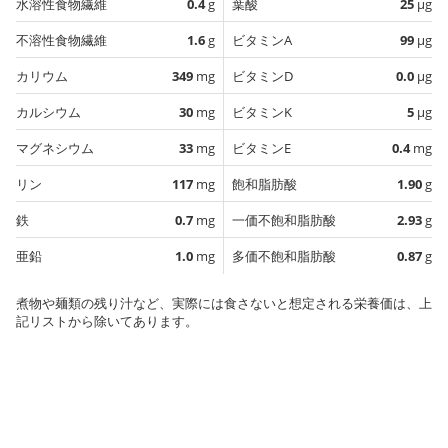
水溶性食物繊維
0.4
g
葉酸
25
µg
不溶性食物繊維
1.6
g
ビタミンA
99
µg
カリウム
349
mg
ビタミンD
0.0
µg
カルシウム
30
mg
ビタミンK
5
µg
マグネシウム
33
mg
ビタミンE
0.4
mg
リン
117
mg
飽和脂肪酸
1.90
g
鉄
0.7
mg
一価不飽和脂肪酸
2.93
g
亜鉛
1.0
mg
多価不飽和脂肪酸
0.87
g
煮物や麺類の残り汁など、実際には食さないと想定される栄養価は、上
記リストから除いてあります。