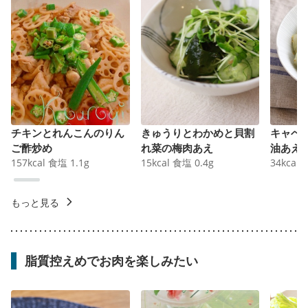
チキンとれんこんのりん
きゅうりとわかめと貝割
キャベ
ご酢炒め
れ菜の梅肉あえ
油あえ
157
kcal
食塩
1.1
g
15
kcal
食塩
0.4
g
34
kcal
もっと見る
脂質控えめでお肉を楽しみたい