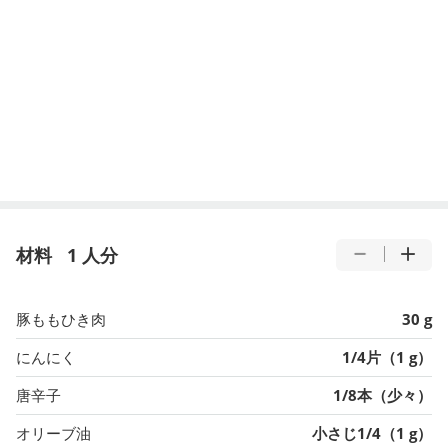
材料
1 人分
豚ももひき肉
30 g
にんにく
1/4片（1 g）
唐辛子
1/8本（少々）
オリーブ油
小さじ1/4（1 g）