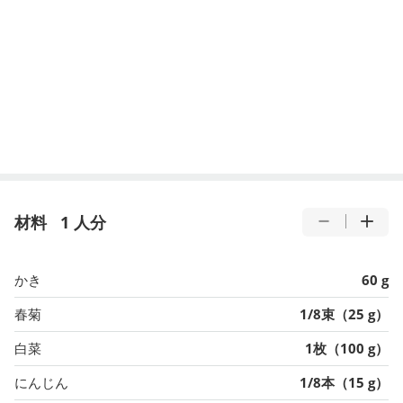
材料
1 人分
かき
60 g
春菊
1/8束（25 g）
白菜
1枚（100 g）
にんじん
1/8本（15 g）