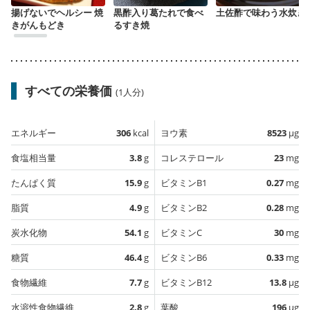
揚げないでヘルシー 焼
黒酢入り葛たれで食べ
土佐酢で味わう水炊き
きがんもどき
るすき焼
すべての栄養価
(1人分)
エネルギー
306
kcal
ヨウ素
8523
µg
食塩相当量
3.8
g
コレステロール
23
mg
たんぱく質
15.9
g
ビタミンB1
0.27
mg
脂質
4.9
g
ビタミンB2
0.28
mg
炭水化物
54.1
g
ビタミンC
30
mg
糖質
46.4
g
ビタミンB6
0.33
mg
食物繊維
7.7
g
ビタミンB12
13.8
µg
水溶性食物繊維
2.8
g
葉酸
196
µg