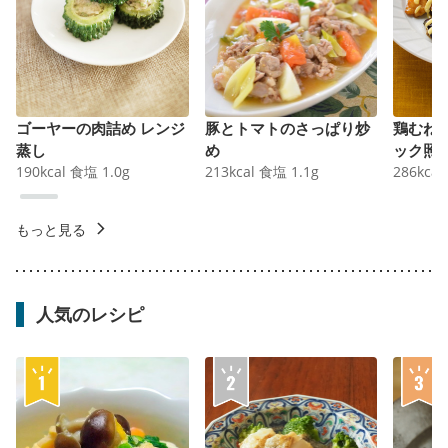
ゴーヤーの肉詰め レンジ
豚とトマトのさっぱり炒
鶏むね
蒸し
め
ック照
190
kcal
食塩
1.0
g
213
kcal
食塩
1.1
g
286
kcal
もっと見る
人気のレシピ