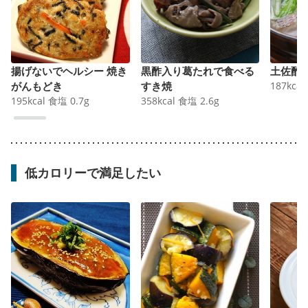
揚げないでヘルシー 焼き
黒酢入り葛たれで食べる
土佐酢
がんもどき
すき焼
187
kcal
195
kcal
食塩
0.7
g
358
kcal
食塩
2.6
g
低カロリーで満足したい