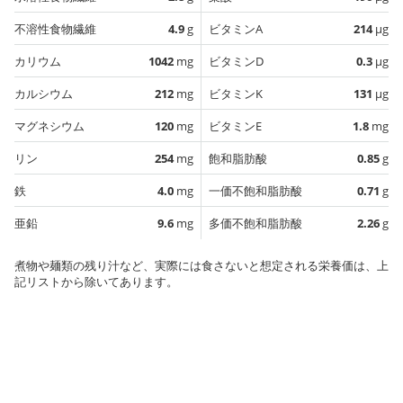
不溶性食物繊維
4.9
g
ビタミンA
214
µg
カリウム
1042
mg
ビタミンD
0.3
µg
カルシウム
212
mg
ビタミンK
131
µg
マグネシウム
120
mg
ビタミンE
1.8
mg
リン
254
mg
飽和脂肪酸
0.85
g
鉄
4.0
mg
一価不飽和脂肪酸
0.71
g
亜鉛
9.6
mg
多価不飽和脂肪酸
2.26
g
煮物や麺類の残り汁など、実際には食さないと想定される栄養価は、上
記リストから除いてあります。