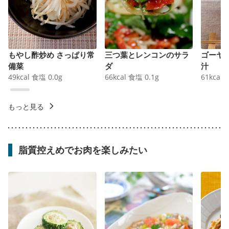
もやし酢炒め さっぱり常
三つ葉とレンコンのサラ
ゴーヤ
備菜
ダ
汁
49
kcal
食塩
0.0
g
66
kcal
食塩
0.1
g
61
kcal
もっと見る
脂質控えめでお肉を楽しみたい