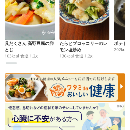
具だくさん 高野豆腐の卵
たらとブロッコリーのレ
ポテト
とじ
モン塩炒め
202
kcal
103
kcal
食塩
1.2
g
136
kcal
食塩
1.2
g