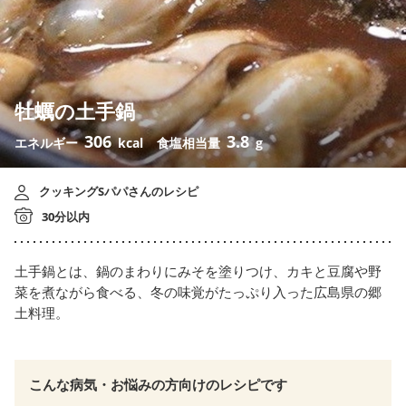
牡蠣の土手鍋
306
3.8
エネルギー
kcal
食塩相当量
g
クッキングSパパさんのレシピ
30分以内
土手鍋とは、鍋のまわりにみそを塗りつけ、カキと豆腐や野
菜を煮ながら食べる、冬の味覚がたっぷり入った広島県の郷
土料理。
こんな病気・お悩みの方向けのレシピです