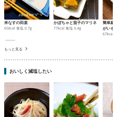
米なすの田楽
かぼちゃと茄子のマリネ
簡単副
65
kcal
食塩
0.7
g
77
kcal
食塩
0.4
g
がいも
67
kcal
もっと見る
おいしく減塩したい