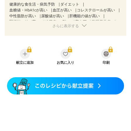
健康的な食生活・病気予防
ダイエット
血糖値・HbA1cが高い
血圧が高い
コレステロールが高い
中性脂肪が高い
尿酸値が高い
肝機能の値が高い
腎機能の値が高い
糖尿病（2型）
高血圧
脂質異常症
さらに表示する
高尿酸血症（痛風）
狭心症
心筋梗塞
心臓弁膜症
心不全
胃ポリープ
胆石症
慢性膵炎（移行期・寛解期）
非アルコール性脂肪肝
痔
過敏性腸症候群（IBS）
睡眠時無呼吸症候群
糖尿病性腎症（第１期）
糖尿病性腎症（第２期）
糖尿病性腎症（第３期）
CKD（ステージ１）
CKD（ステージ２）
CKD（ステージ３a）
献立に追加
乳がん（抗がん剤治療中）
お気に入り
印刷
乳がん（ホルモン療法中）
乳がん（放射線治療中）
乳がん治療を終えた方・経過観察中の方など
妊娠中(初期)
妊婦健診・体重増加が気になる（初期）
妊婦健診・血圧が気になる（初期）
妊婦健診・血糖値が気になる（初期）
妊娠高血圧(中期)
妊娠糖尿病(初期)
産後（母乳）
産後（混合栄養）
産後（ミルク）
骨折
関節リウマチ
乾癬
フレイル（年齢に合わせた体作り）
貧血対策
ニキビ・肌荒れ
妊活中
更年期