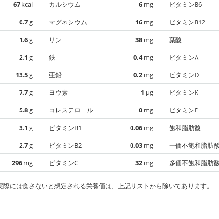
67
kcal
カルシウム
6
mg
ビタミンB6
0.7
g
マグネシウム
16
mg
ビタミンB12
1.6
g
リン
38
mg
葉酸
2.1
g
鉄
0.4
mg
ビタミンA
13.5
g
亜鉛
0.2
mg
ビタミンD
7.7
g
ヨウ素
1
µg
ビタミンK
5.8
g
コレステロール
0
mg
ビタミンE
3.1
g
ビタミンB1
0.06
mg
飽和脂肪酸
2.7
g
ビタミンB2
0.03
mg
一価不飽和脂肪
296
mg
ビタミンC
32
mg
多価不飽和脂肪
実際には食さないと想定される栄養価は、上記リストから除いてあります。