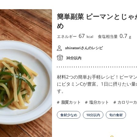
簡単副菜 ピーマンとじゃ
め
67
0.7
エネルギー
食塩相当量
kcal
g
shiratoriさんのレシピ
30分以内
材料2つの簡単お手軽レシピ！ピーマ
にビタミンCが豊富。1日に摂りたい量
す。
脂質カット
塩分カット
カロリーカ
食材少なめ
10分以内
旬の食材