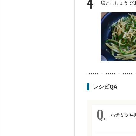
4
塩とこしょうで
レシピQA
ハチミツや