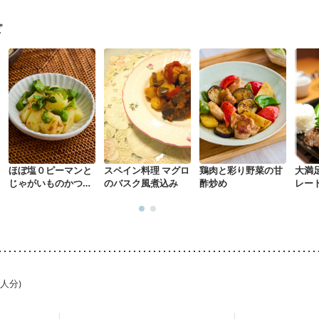
になる（初期）
妊婦健診・血圧が気になる（初期）
なる（初期）
妊娠高血圧(中期)
妊娠糖尿病(初期)
産後（母乳）
産
ピ
関節リウマチ
乾癬
フレイル（年齢に合わせた体作り）
貧血対策
ほぼ塩０ピーマンと
スペイン料理 マグロ
鶏肉と彩り野菜の甘
大満
じゃがいものかつお
のバスク風煮込み
酢炒め
レー
節あえ
1人分)