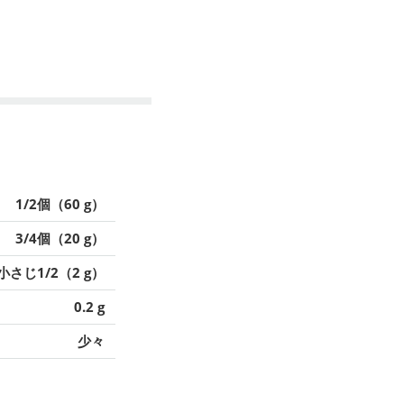
1/2個（60 g）
3/4個（20 g）
小さじ1/2（2 g）
0.2 g
少々