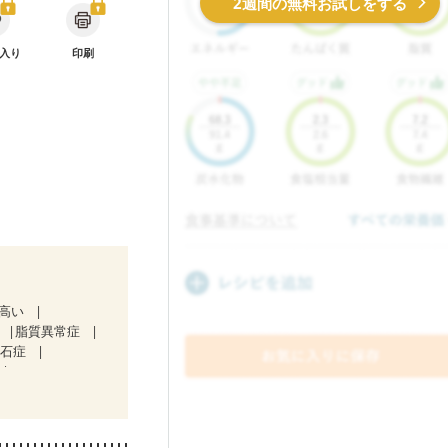
2週間の無料お試しをする
入り
印刷
が高い
脂質異常症
胆石症
）
ど
妊娠中(初期)