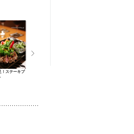
後（混合栄養）
ニキビ・肌荒れ
足！ステーキプ
栗じゃがいもと豚肉
レンジで低カロ 野菜
じゃがいもと
ト
のみそマヨ炒め
入りスペインオムレ
身の青椒肉絲
ツ