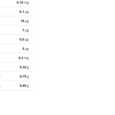
0.16
mg
0.1
µg
18
µg
7
µg
0.0
µg
5
µg
0.2
mg
0.32
g
酸
0.75
g
酸
0.85
g