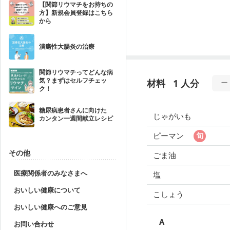
【関節リウマチをお持ちの
方】新規会員登録はこちら
から
潰瘍性大腸炎の治療
関節リウマチってどんな病
気？まずはセルフチェッ
材料
1 人分
ク！
糖尿病患者さんに向けた
じゃがいも
カンタン一週間献立レシピ
ピーマン
その他
ごま油
医療関係者のみなさまへ
塩
おいしい健康について
こしょう
おいしい健康へのご意見
A
お問い合わせ