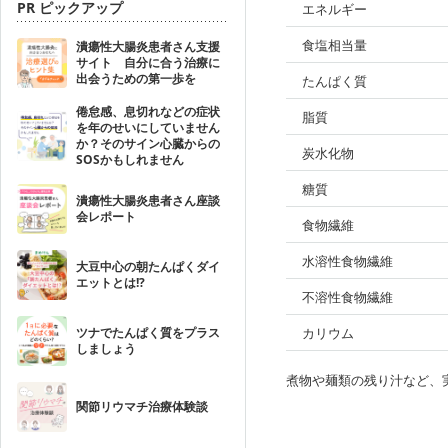
PR ピックアップ
エネルギー
食塩相当量
潰瘍性大腸炎患者さん支援
サイト 自分に合う治療に
出会うための第一歩を
たんぱく質
倦怠感、息切れなどの症状
脂質
を年のせいにしていません
か？そのサイン心臓からの
炭水化物
SOSかもしれません
糖質
潰瘍性大腸炎患者さん座談
会レポート
食物繊維
水溶性食物繊維
大豆中心の朝たんぱくダイ
エットとは!?
不溶性食物繊維
ツナでたんぱく質をプラス
カリウム
しましょう
煮物や麺類の残り汁など、
関節リウマチ治療体験談