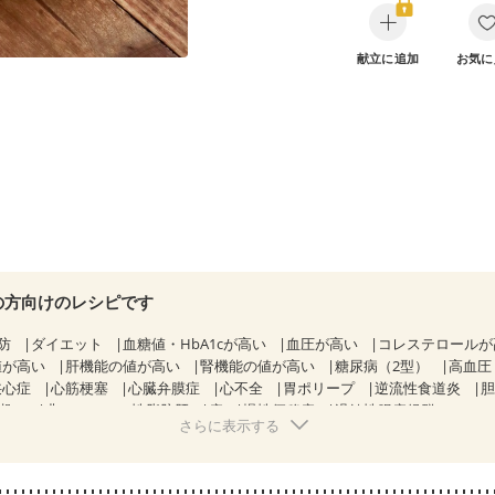
献立に追加
お気に
の方向けのレシピです
防
ダイエット
血糖値・HbA1cが高い
血圧が高い
コレステロール
値が高い
肝機能の値が高い
腎機能の値が高い
糖尿病（2型）
高血圧
狭心症
心筋梗塞
心臓弁膜症
心不全
胃ポリープ
逆流性食道炎
期）
非アルコール性脂肪肝
痔
慢性便秘症
過敏性腸症候群（IBS）
さらに表示する
糖尿病性腎症（第１期）
糖尿病性腎症（第２期）
糖尿病性腎症（第３期
KD（ステージ２）
CKD（ステージ３a）
乳がん（抗がん剤治療中）
）
乳がん（放射線治療中）
乳がん治療を終えた方・経過観察中の方な