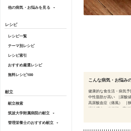
他の病気・お悩みを見る
レシピ
レシピ一覧
テーマ別レシピ
レシピ索引
おすすめ厳選レシピ
無料レシピ100
こんな病気・お悩み
健康的な食生活・病気予
献立
中性脂肪が高い
尿酸
高尿酸血症（痛風）
献立検索
慢性膵炎（移行期・寛解
筑波大学附属病院の献立
睡眠時無呼吸症候群
CKD（ステージ１）
C
管理栄養士のおすすめ献立
乳がん（ホルモン療法中