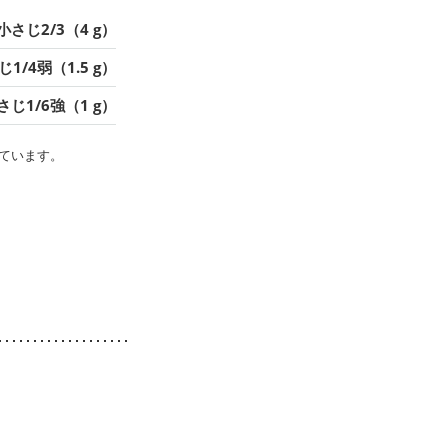
小さじ2/3（4 g）
1/4弱（1.5 g）
さじ1/6強（1 g）
ています。