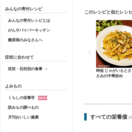
妊婦健診・体重増加が気
妊婦健診・血糖値が気に
みんなの寄付レシピ
このレシピと似たレシ
産後（ミルク）
骨折
妊活中
更年期
みんなの寄付レシピとは
がんサバイバーキッチン
糖尿病のみなさんへ
症状に合わせて
症状・目的別の食事
時短 じゃがいもとさ
さみの中華炒め
よみもの
くらしの栄養学
読みもの調べもの
すべての栄養価
月刊おいしい健康
(