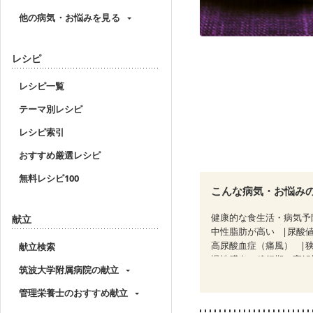
他の病気・お悩みを見る
レシピ
レシピ一覧
テーマ別レシピ
レシピ索引
おすすめ厳選レシピ
無料レシピ100
こんな病気・お悩み
健康的な食生活・病気予
献立
中性脂肪が高い
尿酸
高尿酸血症（痛風）
献立検索
慢性膵炎（移行期・寛解
筑波大学附属病院の献立
睡眠時無呼吸症候群
CKD（ステージ２）
管理栄養士のおすすめ献立
乳がん治療を終えた方・