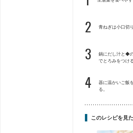
2
青ねぎは小口切
3
鍋にだし汁と◆
でとろみをつけ
4
器に温かいご飯
る。
このレシピを見