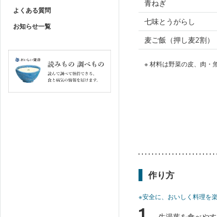
青ねぎ
よくある質問
七味とうがらし
お知らせ一覧
麦ご飯（押し麦2割）
※ 材料は野菜の皮、肉
作り方
※安全に、おいしく料理を
1
生湯葉を食べやす