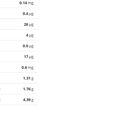
0.14
mg
0.4
µg
26
µg
4
µg
0.0
µg
17
µg
0.6
mg
1.31
g
酸
1.76
g
酸
4.39
g