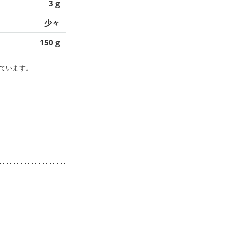
3 g
少々
150 g
ています。