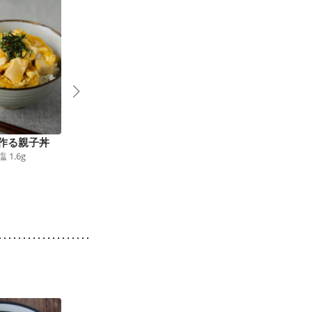
作る親子丼
高野豆腐の３色そぼろ
ダシが決め手 大根の
塩
1.6
g
丼
和風カレー
399
kcal
食塩
1.5
g
405
kcal
食塩
1.9
g
2