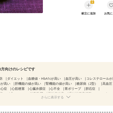
献立に追加
お気に
の方向けのレシピです
防
ダイエット
血糖値・HbA1cが高い
血圧が高い
コレステロール
値が高い
肝機能の値が高い
腎機能の値が高い
糖尿病（2型）
高血圧
狭心症
心筋梗塞
心臓弁膜症
心不全
胃ポリープ
胆石症
期）
非アルコール性脂肪肝
慢性便秘症
過敏性腸症候群（IBS）
さらに表示する
糖尿病性腎症（第１期）
糖尿病性腎症（第２期）
CKD（ステージ１）
乳がん（抗がん剤治療中）
乳がん（ホルモン療法中）
乳がん（放射線治
経過観察中の方など
食欲がない
産後（ミルク）
骨折
骨粗しょう