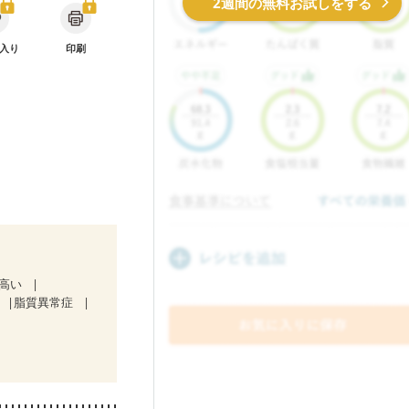
2週間の無料お試しをする
入り
印刷
が高い
脂質異常症
療中）
症
関節リウマチ