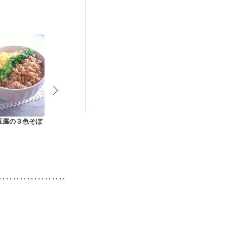
更年期
豆腐の３色そぼ
ダシが決め手 大根の
アジの干物 ほうじ茶
ゆずこしょう
和風カレー
漬け
ナと青じその
飯