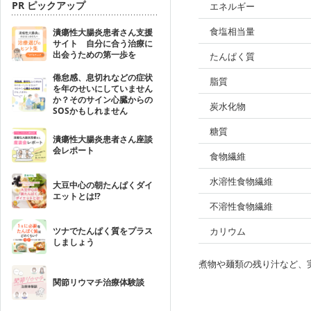
PR ピックアップ
エネルギー
食塩相当量
潰瘍性大腸炎患者さん支援
サイト 自分に合う治療に
出会うための第一歩を
たんぱく質
倦怠感、息切れなどの症状
脂質
を年のせいにしていません
か？そのサイン心臓からの
炭水化物
SOSかもしれません
糖質
潰瘍性大腸炎患者さん座談
会レポート
食物繊維
水溶性食物繊維
大豆中心の朝たんぱくダイ
エットとは!?
不溶性食物繊維
ツナでたんぱく質をプラス
カリウム
しましょう
煮物や麺類の残り汁など、
関節リウマチ治療体験談