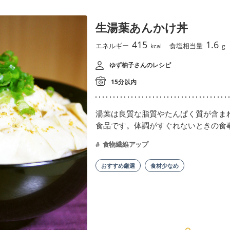
生湯葉あんかけ丼
415
1.6
エネルギー
食塩相当量
kcal
g
ゆず柚子さんのレシピ
15分以内
湯葉は良質な脂質やたんぱく質が含ま
食品です。体調がすぐれないときの食
食物繊維アップ
おすすめ厳選
食材少なめ