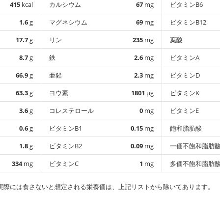
415
kcal
カルシウム
67
mg
ビタミンB6
1.6
g
マグネシウム
69
mg
ビタミンB12
17.7
g
リン
235
mg
葉酸
8.7
g
鉄
2.6
mg
ビタミンA
66.9
g
亜鉛
2.3
mg
ビタミンD
63.3
g
ヨウ素
1801
µg
ビタミンK
3.6
g
コレステロール
0
mg
ビタミンE
0.6
g
ビタミンB1
0.15
mg
飽和脂肪酸
1.8
g
ビタミンB2
0.09
mg
一価不飽和脂肪
334
mg
ビタミンC
1
mg
多価不飽和脂肪
実際には食さないと想定される栄養価は、上記リストから除いてあります。