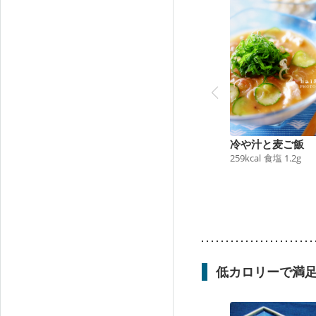
冷や汁と麦ご飯
259
kcal
食塩
1.2
g
低カロリーで満