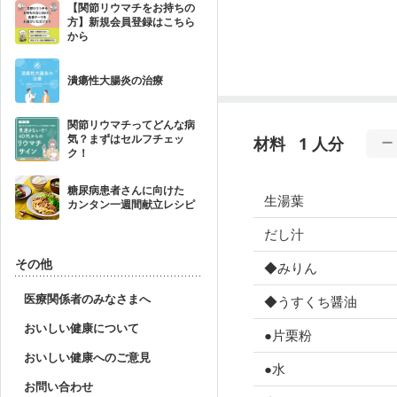
【関節リウマチをお持ちの
方】新規会員登録はこちら
から
潰瘍性大腸炎の治療
関節リウマチってどんな病
気？まずはセルフチェッ
材料
1 人分
ク！
糖尿病患者さんに向けた
生湯葉
カンタン一週間献立レシピ
だし汁
その他
◆みりん
医療関係者のみなさまへ
◆うすくち醤油
おいしい健康について
●片栗粉
おいしい健康へのご意見
●水
お問い合わせ