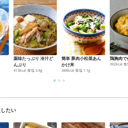
薬味たっぷり 冷汁ど
簡単 豚肉小松菜あん
鶏胸肉で
392
kcal
食
んぶり
かけ丼
413
kcal
食塩
3.4
g
384
kcal
食塩
1.1
g
足したい