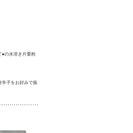
て●の水溶き片栗粉
唐辛子をお好みで振