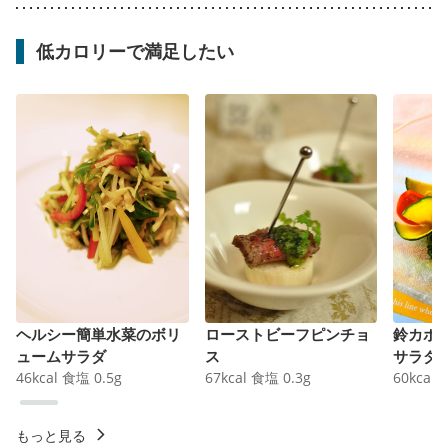
低カロリーで満足したい
ヘルシー簡単水菜のボリ
ローストビーフピンチョ
鈴カボ
ュームサラダ
ス
サラダ
46
kcal
食塩
0.5
g
67
kcal
食塩
0.3
g
60
kcal
もっと見る