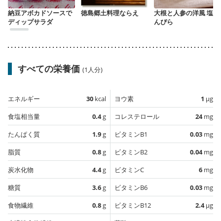
納豆アボカドソースで
徳島郷土料理ならえ
大根と人参の洋風 塩き
ディップサラダ
んぴら
すべての栄養価
(1人分)
エネルギー
30
kcal
ヨウ素
1
µg
食塩相当量
0.4
g
コレステロール
24
mg
たんぱく質
1.9
g
ビタミンB1
0.03
mg
脂質
0.8
g
ビタミンB2
0.04
mg
炭水化物
4.4
g
ビタミンC
6
mg
糖質
3.6
g
ビタミンB6
0.03
mg
食物繊維
0.8
g
ビタミンB12
2.4
µg