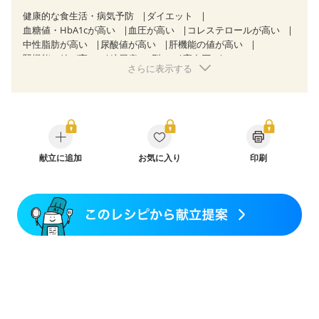
健康的な食生活・病気予防
ダイエット
血糖値・HbA1cが高い
血圧が高い
コレステロールが高い
中性脂肪が高い
尿酸値が高い
肝機能の値が高い
腎機能の値が高い
糖尿病（2型）
高血圧
さらに表示する
高尿酸血症（痛風）
胃炎
胃ポリープ
逆流性食道炎
胆石症
慢性膵炎（移行期・寛解期）
痔
過敏性腸症候群（IBS）
糖尿病性腎症（第３期）
CKD（ステージ１）
CKD（ステージ２）
CKD（ステージ３a）
CKD（ステージ３b）
透析
乳がん（抗がん剤治療中）
乳がん（ホルモン療法中）
乳がん（放射線治療中）
献立に追加
お気に入り
印刷
乳がん治療を終えた方・経過観察中の方など
飲み込みにくい
味の感じ方が変わった
食欲がない
消化不良
妊娠中(初期)
妊婦健診・体重増加が気になる（初期）
妊婦健診・血圧が気になる（初期）
妊婦健診・血糖値が気になる（初期）
妊娠高血圧(中期)
妊娠糖尿病(初期)
産後（母乳）
産後（混合栄養）
産後（ミルク）
骨折
骨粗しょう症
関節リウマチ
乾癬
フレイル（年齢に合わせた体作り）
低栄養予防
貧血対策
ニキビ・肌荒れ
妊活中
更年期