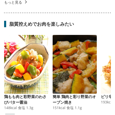
もっと見る
脂質控えめでお肉を楽しみたい
鶏もも肉と彩野菜のわさ
簡単 鶏肉と彩り野菜のオ
ピリ辛
びバター醤油
ーブン焼き
193
kcal
148
kcal
食塩
1.3
g
151
kcal
食塩
1.1
g