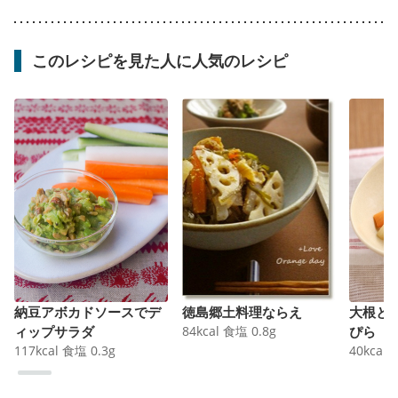
このレシピを見た人に人気のレシピ
納豆アボカドソースでデ
徳島郷土料理ならえ
大根と
ィップサラダ
84
kcal
食塩
0.8
g
ぴら
117
kcal
食塩
0.3
g
40
kcal