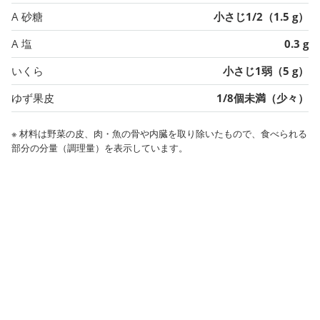
A 砂糖
小さじ1/2（1.5 g）
A 塩
0.3 g
いくら
小さじ1弱（5 g）
ゆず果皮
1/8個未満（少々）
※ 材料は野菜の皮、肉・魚の骨や内臓を取り除いたもので、食べられる
部分の分量（調理量）を表示しています。