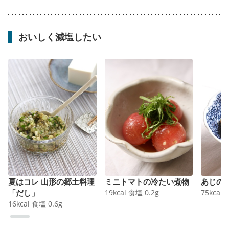
おいしく減塩したい
夏はコレ 山形の郷土料理
ミニトマトの冷たい煮物
あじの
「だし」
19
kcal
食塩
0.2
g
75
kcal
16
kcal
食塩
0.6
g