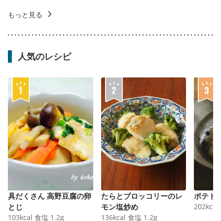
もっと見る
人気のレシピ
具だくさん 高野豆腐の卵
たらとブロッコリーのレ
ポテト
とじ
モン塩炒め
202
kcal
103
kcal
食塩
1.2
g
136
kcal
食塩
1.2
g