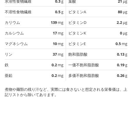
水溶性食物繊維
0.3
g
葉酸
21
µg
不溶性食物繊維
0.5
g
ビタミンA
80
µg
カリウム
139
mg
ビタミンD
2.2
µg
カルシウム
17
mg
ビタミンK
0
µg
マグネシウム
10
mg
ビタミンE
0.5
mg
リン
37
mg
飽和脂肪酸
0.13
g
鉄
0.2
mg
一価不飽和脂肪酸
0.19
g
亜鉛
0.2
mg
多価不飽和脂肪酸
0.26
g
煮物や麺類の残り汁など、実際には食さないと想定される栄養価は、上
記リストから除いてあります。