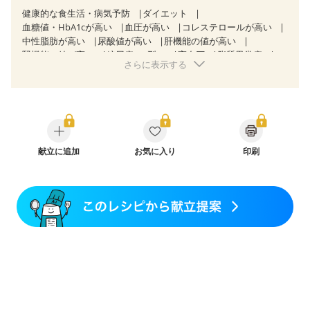
健康的な食生活・病気予防
ダイエット
血糖値・HbA1cが高い
血圧が高い
コレステロールが高い
中性脂肪が高い
尿酸値が高い
肝機能の値が高い
腎機能の値が高い
糖尿病（2型）
高血圧
脂質異常症
さらに表示する
高尿酸血症（痛風）
狭心症
心筋梗塞
心臓弁膜症
心不全
胃ポリープ
胆石症
非アルコール性脂肪肝
痔
慢性便秘症
過敏性腸症候群（IBS）
睡眠時無呼吸症候群
糖尿病性腎症（第１期）
糖尿病性腎症（第２期）
CKD（ステージ１）
CKD（ステージ２）
乳がん（抗がん剤治療中）
乳がん（ホルモン療法中）
乳がん（放射線治療中）
献立に追加
お気に入り
印刷
乳がん治療を終えた方・経過観察中の方など
産後（母乳）
産後（混合栄養）
産後（ミルク）
骨折
骨粗しょう症
関節リウマチ
乾癬
フレイル（年齢に合わせた体作り）
低栄養予防
貧血対策
ニキビ・肌荒れ
妊活中
更年期