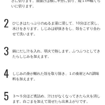
さに切ります。油揚げは横に半分に切り、縦１cm幅くら
いに切ります。
2
ひじきはたっぷりのぬるま湯に浸して、10分ほど戻し、
水けをきります。しじみは砂抜きをし、殻をこすり合わ
せて洗います。
3
鍋にだし汁を入れ、弱火で熱します。ふつふつとしてき
たらしじみを加えます。
4
しじみの身が離れた殻を取り除き、１の食材とAの調味
料を加えます。
5
３〜５分ほど煮詰め、汁けがなくなってきたら火を消し
ます。白ごまを加えて混ぜたら出来上がりです。