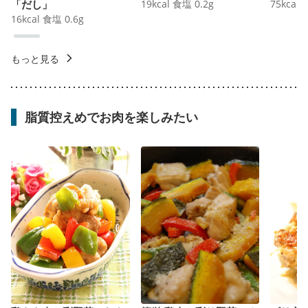
「だし」
19
kcal
食塩
0.2
g
75
kcal
16
kcal
食塩
0.6
g
もっと見る
脂質控えめでお肉を楽しみたい