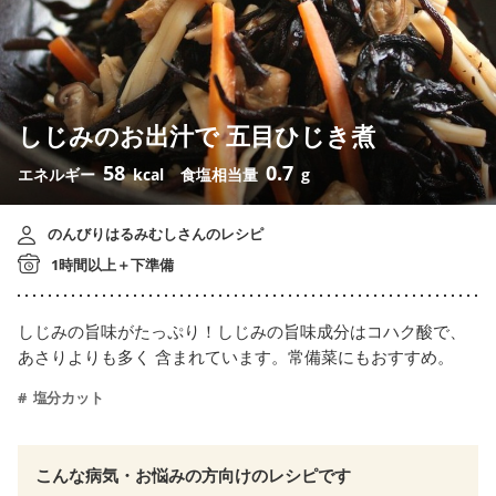
しじみのお出汁で 五目ひじき煮
58
0.7
エネルギー
kcal
食塩相当量
g
のんびりはるみむしさんのレシピ
1時間以上＋下準備
しじみの旨味がたっぷり！しじみの旨味成分はコハク酸で、
あさりよりも多く 含まれています。常備菜にもおすすめ。
塩分カット
こんな病気・お悩みの方向けのレシピです