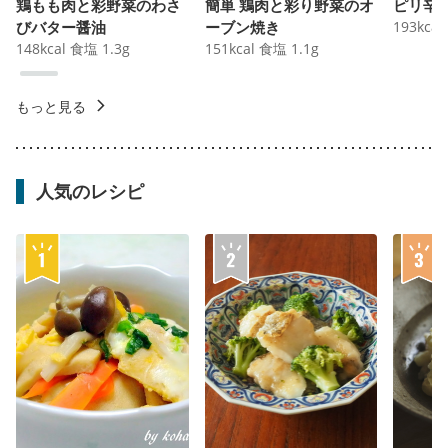
鶏もも肉と彩野菜のわさ
簡単 鶏肉と彩り野菜のオ
ピリ辛
びバター醤油
ーブン焼き
193
kcal
148
kcal
食塩
1.3
g
151
kcal
食塩
1.1
g
もっと見る
人気のレシピ