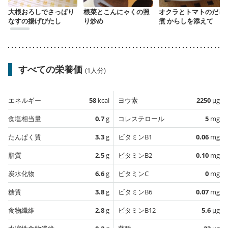
大根おろしでさっぱり
根菜とこんにゃくの照
オクラとトマトのだし
なすの揚げびたし
り炒め
煮 からしを添えて
すべての栄養価
(1人分)
エネルギー
58
kcal
ヨウ素
2250
µg
食塩相当量
0.7
g
コレステロール
5
mg
たんぱく質
3.3
g
ビタミンB1
0.06
mg
脂質
2.5
g
ビタミンB2
0.10
mg
炭水化物
6.6
g
ビタミンC
0
mg
糖質
3.8
g
ビタミンB6
0.07
mg
食物繊維
2.8
g
ビタミンB12
5.6
µg