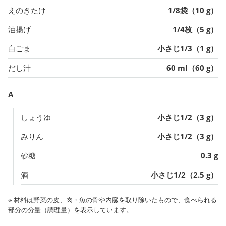
えのきたけ
1/8袋（10 g）
油揚げ
1/4枚（5 g）
白ごま
小さじ1/3（1 g）
だし汁
60 ml（60 g）
A
しょうゆ
小さじ1/2（3 g）
みりん
小さじ1/2（3 g）
砂糖
0.3 g
酒
小さじ1/2（2.5 g）
※ 材料は野菜の皮、肉・魚の骨や内臓を取り除いたもので、食べられる
部分の分量（調理量）を表示しています。