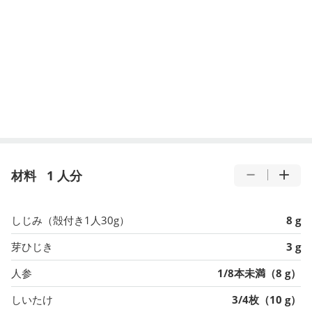
材料
1 人分
しじみ（殻付き1人30g）
8 g
芽ひじき
3 g
人参
1/8本未満（8 g）
しいたけ
3/4枚（10 g）