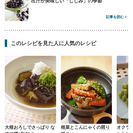
出汁が美味しい「しじみ」の季節
記事を読む >
このレシピを見た人に人気のレシピ
大根おろしでさっぱり な
根菜とこんにゃくの照り
オクラ