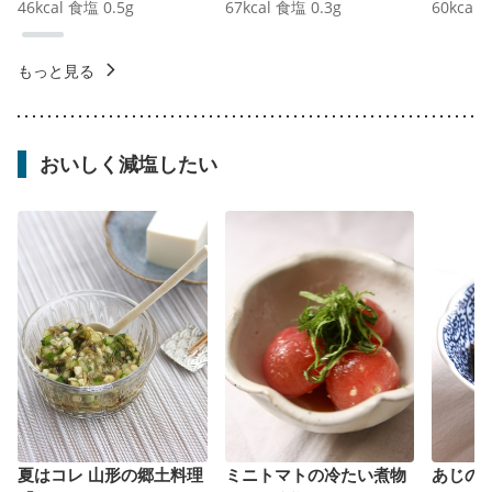
46
kcal
食塩
0.5
g
67
kcal
食塩
0.3
g
60
kcal
もっと見る
おいしく減塩したい
夏はコレ 山形の郷土料理
ミニトマトの冷たい煮物
あじの