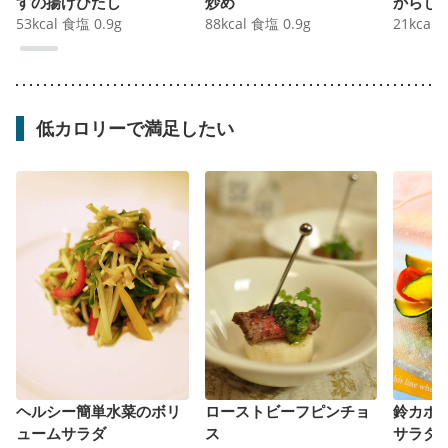
すの揚げびたし
炒め
からし
53
kcal
食塩
0.9
g
88
kcal
食塩
0.9
g
21
kcal
低カロリーで満足したい
ヘルシー簡単水菜のボリ
ローストビーフピンチョ
鈴カボ
ュームサラダ
ス
サラダ