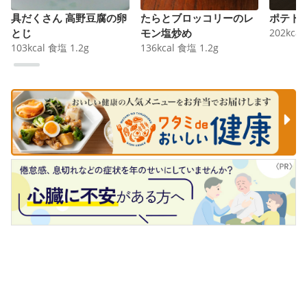
具だくさん 高野豆腐の卵
たらとブロッコリーのレ
ポテト
とじ
モン塩炒め
202
kcal
103
kcal
食塩
1.2
g
136
kcal
食塩
1.2
g