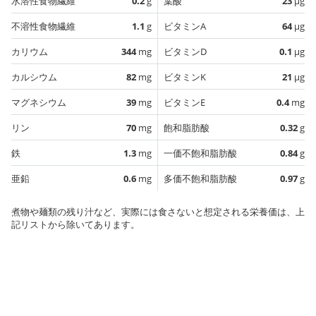
水溶性食物繊維
0.2
g
葉酸
23
µg
不溶性食物繊維
1.1
g
ビタミンA
64
µg
カリウム
344
mg
ビタミンD
0.1
µg
カルシウム
82
mg
ビタミンK
21
µg
マグネシウム
39
mg
ビタミンE
0.4
mg
リン
70
mg
飽和脂肪酸
0.32
g
鉄
1.3
mg
一価不飽和脂肪酸
0.84
g
亜鉛
0.6
mg
多価不飽和脂肪酸
0.97
g
煮物や麺類の残り汁など、実際には食さないと想定される栄養価は、上
記リストから除いてあります。