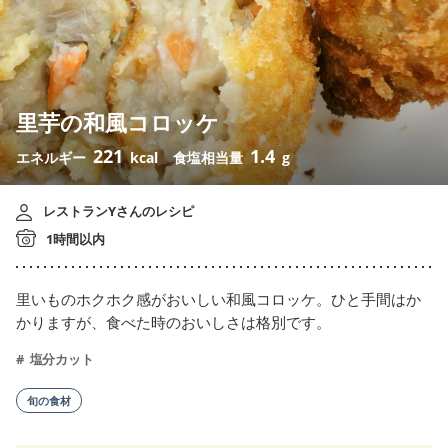
里芋の和風コロッケ
221
1.4
エネルギー
kcal
食塩相当量
g
レストランYさんのレシピ
1時間以内
里いものホクホク感がおいしい和風コロッケ。ひと手間はか
かりますが、食べた時のおいしさは格別です。
塩分カット
旬の食材