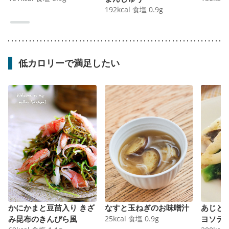
192
kcal
食塩
0.9
g
低カロリーで満足したい
かにかまと豆苗入り きざ
なすと玉ねぎのお味噌汁
あじと
み昆布のきんぴら風
25
kcal
食塩
0.9
g
ヨソテ