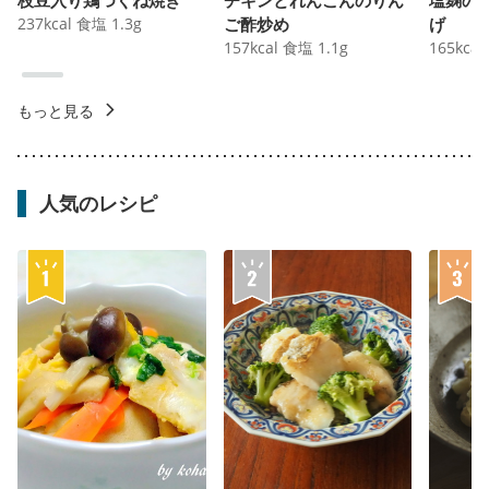
237
kcal
食塩
1.3
g
ご酢炒め
げ
157
kcal
食塩
1.1
g
165
kcal
もっと見る
人気のレシピ