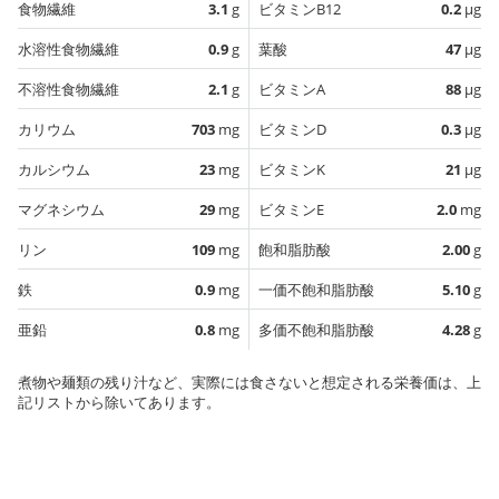
食物繊維
3.1
g
ビタミンB12
0.2
µg
水溶性食物繊維
0.9
g
葉酸
47
µg
不溶性食物繊維
2.1
g
ビタミンA
88
µg
カリウム
703
mg
ビタミンD
0.3
µg
カルシウム
23
mg
ビタミンK
21
µg
マグネシウム
29
mg
ビタミンE
2.0
mg
リン
109
mg
飽和脂肪酸
2.00
g
鉄
0.9
mg
一価不飽和脂肪酸
5.10
g
亜鉛
0.8
mg
多価不飽和脂肪酸
4.28
g
煮物や麺類の残り汁など、実際には食さないと想定される栄養価は、上
記リストから除いてあります。