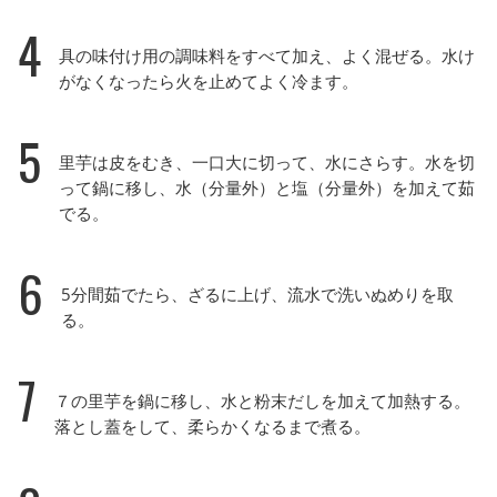
4
具の味付け用の調味料をすべて加え、よく混ぜる。水け
がなくなったら火を止めてよく冷ます。
5
里芋は皮をむき、一口大に切って、水にさらす。水を切
って鍋に移し、水（分量外）と塩（分量外）を加えて茹
でる。
6
5分間茹でたら、ざるに上げ、流水で洗いぬめりを取
る。
7
７の里芋を鍋に移し、水と粉末だしを加えて加熱する。
落とし蓋をして、柔らかくなるまで煮る。