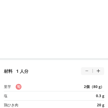
材料
1 人分
里芋
2個（80 g）
塩
0.3 g
鶏ひき肉
20 g