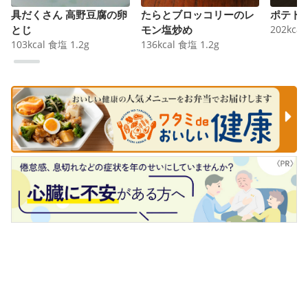
具だくさん 高野豆腐の卵
たらとブロッコリーのレ
ポテト
とじ
モン塩炒め
202
kcal
103
kcal
食塩
1.2
g
136
kcal
食塩
1.2
g