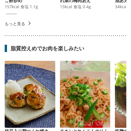
ご酢炒め
れ菜の梅肉あえ
油あえ
157
kcal
食塩
1.1
g
15
kcal
食塩
0.4
g
34
kcal
もっと見る
脂質控えめでお肉を楽しみたい
枝豆入り鶏つくね焼き
チキンとれんこんのりん
塩麹の