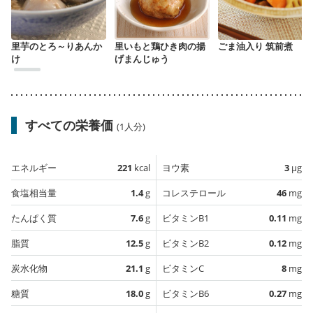
里芋のとろ～りあんか
里いもと鶏ひき肉の揚
ごま油入り 筑前煮
け
げまんじゅう
すべての栄養価
(1人分)
エネルギー
221
kcal
ヨウ素
3
µg
食塩相当量
1.4
g
コレステロール
46
mg
たんぱく質
7.6
g
ビタミンB1
0.11
mg
脂質
12.5
g
ビタミンB2
0.12
mg
炭水化物
21.1
g
ビタミンC
8
mg
糖質
18.0
g
ビタミンB6
0.27
mg