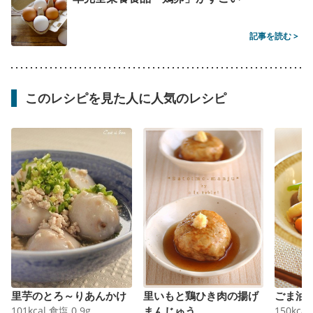
記事を読む >
このレシピを見た人に人気のレシピ
里芋のとろ～りあんかけ
里いもと鶏ひき肉の揚げ
ごま油
101
kcal
食塩
0.9
g
まんじゅう
150
kcal