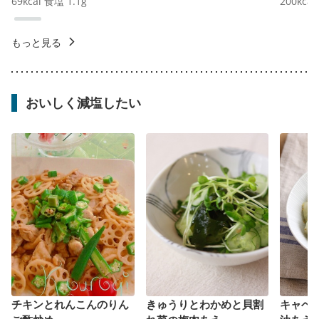
69
kcal
食塩
1.1
g
200
kcal
もっと見る
おいしく減塩したい
チキンとれんこんのりん
きゅうりとわかめと貝割
キャベ