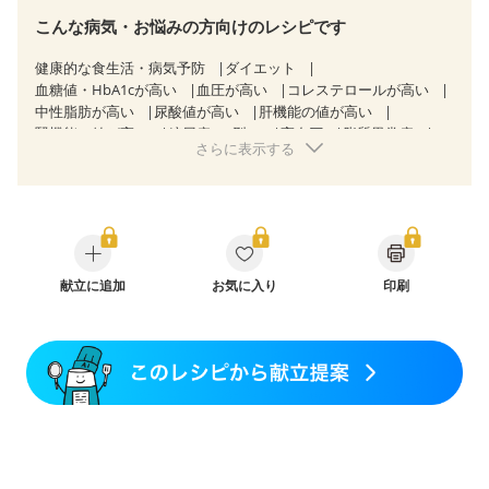
こんな病気・お悩みの方向けのレシピです
健康的な食生活・病気予防
ダイエット
血糖値・HbA1cが高い
血圧が高い
コレステロールが高い
中性脂肪が高い
尿酸値が高い
肝機能の値が高い
腎機能の値が高い
糖尿病（2型）
高血圧
脂質異常症
さらに表示する
高尿酸血症（痛風）
狭心症
心筋梗塞
心臓弁膜症
心不全
胆石症
慢性膵炎（移行期・寛解期）
非アルコール性脂肪肝
痔
慢性便秘症
過敏性腸症候群（IBS）
睡眠時無呼吸症候群
糖尿病性腎症（第１期）
糖尿病性腎症（第２期）
糖尿病性腎症（第３期）
CKD（ステージ１）
CKD（ステージ２）
献立に追加
CKD（ステージ３a）
お気に入り
印刷
乳がん（抗がん剤治療中）
乳がん（ホルモン療法中）
乳がん（放射線治療中）
乳がん治療を終えた方・経過観察中の方など
味の感じ方が変わった
妊娠中(初期)
妊婦健診・体重増加が気になる（初期）
妊婦健診・血圧が気になる（初期）
妊婦健診・血糖値が気になる（初期）
妊娠高血圧(中期)
妊娠糖尿病(初期)
産後（母乳）
産後（混合栄養）
骨折
骨粗しょう症
関節リウマチ
低栄養予防
貧血対策