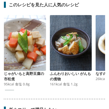
このレシピを見た人に人気のレシピ
じゃがいもと高野豆腐の
ふんわりおいしい がんも
なすの
市松煮
の煮物
26
kcal
95
kcal
食塩
0.8
g
161
kcal
食塩
1.2
g