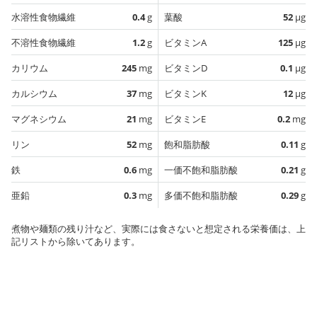
水溶性食物繊維
0.4
g
葉酸
52
µg
不溶性食物繊維
1.2
g
ビタミンA
125
µg
カリウム
245
mg
ビタミンD
0.1
µg
カルシウム
37
mg
ビタミンK
12
µg
マグネシウム
21
mg
ビタミンE
0.2
mg
リン
52
mg
飽和脂肪酸
0.11
g
鉄
0.6
mg
一価不飽和脂肪酸
0.21
g
亜鉛
0.3
mg
多価不飽和脂肪酸
0.29
g
煮物や麺類の残り汁など、実際には食さないと想定される栄養価は、上
記リストから除いてあります。