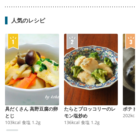
人気のレシピ
具だくさん 高野豆腐の卵
たらとブロッコリーのレ
ポテト
とじ
モン塩炒め
202
kcal
103
kcal
食塩
1.2
g
136
kcal
食塩
1.2
g