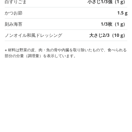
白すりごま
小さじ1/3強（1 g）
かつお節
1.5 g
刻み海苔
1/3枚（1 g）
ノンオイル和風ドレッシング
大さじ2/3（10 g）
※ 材料は野菜の皮、肉・魚の骨や内臓を取り除いたもので、食べられる
部分の分量（調理量）を表示しています。