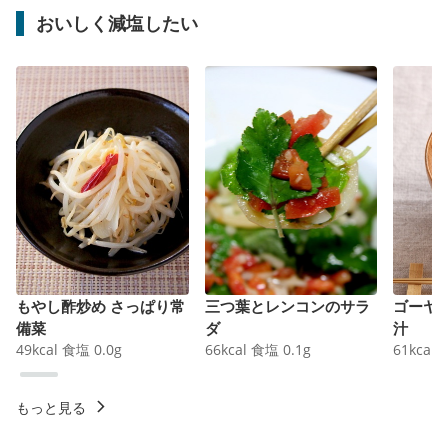
おいしく減塩したい
もやし酢炒め さっぱり常
三つ葉とレンコンのサラ
ゴーヤ
備菜
ダ
汁
49
kcal
食塩
0.0
g
66
kcal
食塩
0.1
g
61
kcal
もっと見る