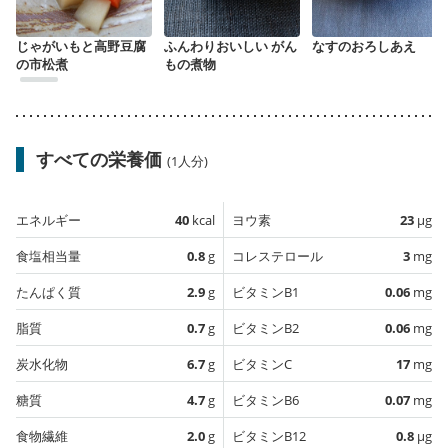
じゃがいもと高野豆腐
ふんわりおいしい がん
なすのおろしあえ
の市松煮
もの煮物
すべての栄養価
(1人分)
エネルギー
40
kcal
ヨウ素
23
µg
食塩相当量
0.8
g
コレステロール
3
mg
たんぱく質
2.9
g
ビタミンB1
0.06
mg
脂質
0.7
g
ビタミンB2
0.06
mg
炭水化物
6.7
g
ビタミンC
17
mg
糖質
4.7
g
ビタミンB6
0.07
mg
食物繊維
2.0
g
ビタミンB12
0.8
µg