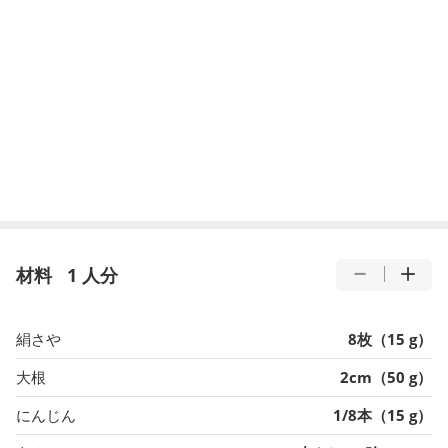
材料
1 人分
絹さや
8枚（15 g）
大根
2cm（50 g）
にんじん
1/8本（15 g）