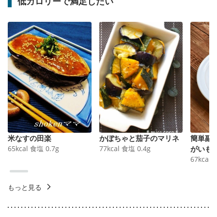
低カロリーで満足したい
米なすの田楽
かぼちゃと茄子のマリネ
簡単副
65
kcal
食塩
0.7
g
77
kcal
食塩
0.4
g
がいも
67
kcal
もっと見る