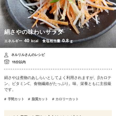
絹さやの味わいサラダ
40
0.8
エネルギー
kcal
食塩相当量
g
ネルリルさんのレシピ
15分以内
絹さやは煮物のあしらいとしてよく利用されますが、βカロテ
ン、ビタミンC、食物繊維がたっぷり。味、栄養ともに主役級
です。
手間カット
脂質カット
カロリーカット