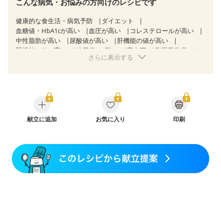
こんな病気・お悩みの方向けのレシピです
健康的な食生活・病気予防
ダイエット
血糖値・HbA1cが高い
血圧が高い
コレステロールが高い
中性脂肪が高い
尿酸値が高い
肝機能の値が高い
腎機能の値が高い
糖尿病（2型）
高血圧
脂質異常症
さらに表示する
高尿酸血症（痛風）
狭心症
心筋梗塞
心臓弁膜症
心不全
胃ポリープ
逆流性食道炎
胆石症
慢性膵炎（移行期・寛解期）
非アルコール性脂肪肝
痔
慢性便秘症
過敏性腸症候群（IBS）
睡眠時無呼吸症候群
糖尿病性腎症（第１期）
糖尿病性腎症（第２期）
糖尿病性腎症（第３期）
CKD（ステージ１）
CKD（ステージ２）
献立に追加
CKD（ステージ３a）
お気に入り
印刷
乳がん（抗がん剤治療中）
乳がん（ホルモン療法中）
乳がん（放射線治療中）
乳がん治療を終えた方・経過観察中の方など
食欲がない
妊娠中(初期)
妊婦健診・体重増加が気になる（初期）
妊婦健診・血圧が気になる（初期）
妊婦健診・血糖値が気になる（初期）
妊娠高血圧(中期)
妊娠糖尿病(初期)
産後（母乳）
産後（混合栄養）
産後（ミルク）
骨折
関節リウマチ
乾癬
フレイル（年齢に合わせた体作り）
貧血対策
ニキビ・肌荒れ
妊活中
更年期