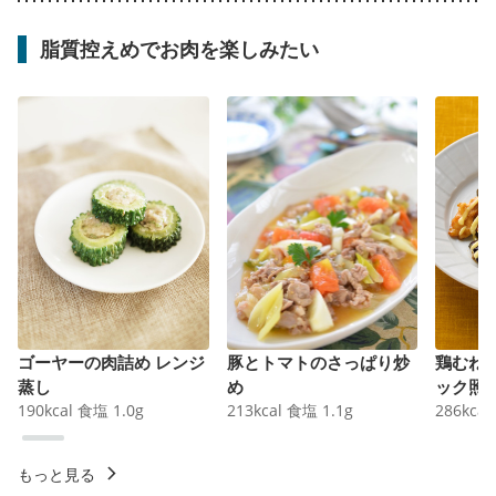
脂質控えめでお肉を楽しみたい
ゴーヤーの肉詰め レンジ
豚とトマトのさっぱり炒
鶏むね
蒸し
め
ック照
190
kcal
食塩
1.0
g
213
kcal
食塩
1.1
g
286
kcal
もっと見る