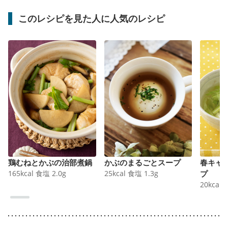
このレシピを見た人に人気のレシピ
鶏むねとかぶの治部煮鍋
かぶのまるごとスープ
春キャ
165
kcal
食塩
2.0
g
25
kcal
食塩
1.3
g
プ
20
kcal