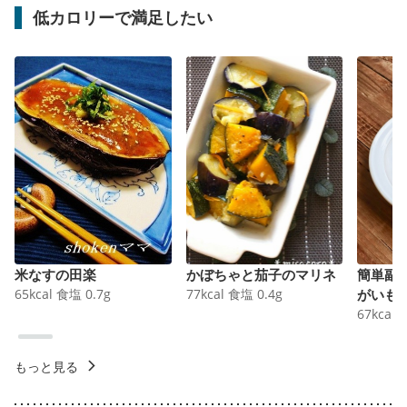
低カロリーで満足したい
米なすの田楽
かぼちゃと茄子のマリネ
簡単副
65
kcal
食塩
0.7
g
77
kcal
食塩
0.4
g
がいも
67
kcal
もっと見る