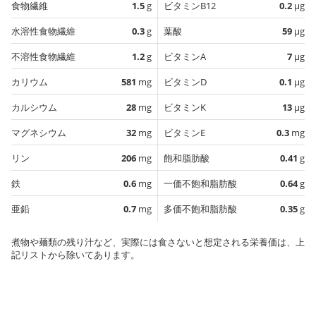
食物繊維
1.5
g
ビタミンB12
0.2
µg
水溶性食物繊維
0.3
g
葉酸
59
µg
不溶性食物繊維
1.2
g
ビタミンA
7
µg
カリウム
581
mg
ビタミンD
0.1
µg
カルシウム
28
mg
ビタミンK
13
µg
マグネシウム
32
mg
ビタミンE
0.3
mg
リン
206
mg
飽和脂肪酸
0.41
g
鉄
0.6
mg
一価不飽和脂肪酸
0.64
g
亜鉛
0.7
mg
多価不飽和脂肪酸
0.35
g
煮物や麺類の残り汁など、実際には食さないと想定される栄養価は、上
記リストから除いてあります。