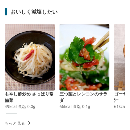
おいしく減塩したい
もやし酢炒め さっぱり常
三つ葉とレンコンのサラ
ゴーヤ
備菜
ダ
汁
49
kcal
食塩
0.0
g
66
kcal
食塩
0.1
g
61
kcal
もっと見る