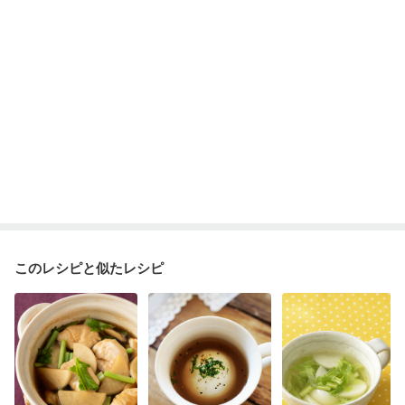
妊婦健診・血圧が気になる（初期）
妊婦健診・血糖値が気になる（初期）
妊娠高血圧(中期)
妊娠糖尿病(初期)
産後（母乳）
産後（混合栄養）
産後（ミルク）
骨折
骨粗しょう症
関節リウマチ
フレイル（年齢に合わせた体作り）
貧血対策
ニキビ・肌荒れ
妊活中
更年期
このレシピと似たレシピ