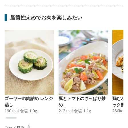
脂質控えめでお肉を楽しみたい
ゴーヤーの肉詰め レンジ
豚とトマトのさっぱり炒
鶏むね
蒸し
め
ック照
190
kcal
食塩
1.0
g
213
kcal
食塩
1.1
g
286
kcal
もっと見る