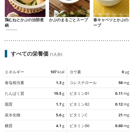
鶏むねとかぶの治部煮
かぶのまるごとスープ
春キャベツとかぶのス
鍋
ープ
すべての栄養価
(1人分)
エネルギー
107
kcal
ヨウ素
0
µg
食塩相当量
1.3
g
コレステロール
58
mg
たんぱく質
19.5
g
ビタミンB1
0.11
mg
脂質
1.7
g
ビタミンB2
0.12
mg
炭水化物
5.6
g
ビタミンC
21
mg
糖質
4.1
g
ビタミンB6
0.60
mg