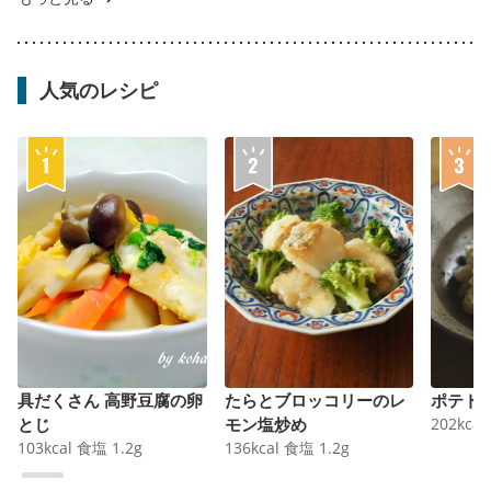
人気のレシピ
具だくさん 高野豆腐の卵
たらとブロッコリーのレ
ポテト
とじ
モン塩炒め
202
kcal
103
kcal
食塩
1.2
g
136
kcal
食塩
1.2
g