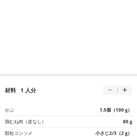
材料
1 人分
かぶ
1.5個（100 g）
鶏むね肉（皮なし）
80 g
顆粒コンソメ
小さじ2/3（2 g）