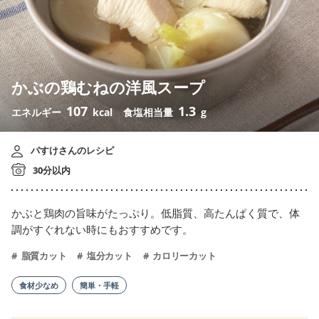
かぶの鶏むねの洋風スープ
107
1.3
エネルギー
kcal
食塩相当量
g
パすけさんのレシピ
30分以内
かぶと鶏肉の旨味がたっぷり。低脂質、高たんぱく質で、体
調がすぐれない時にもおすすめです。
脂質カット
塩分カット
カロリーカット
食材少なめ
簡単・手軽