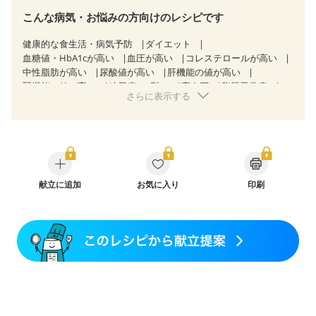
こんな病気・お悩みの方向けのレシピです
健康的な食生活・病気予防
ダイエット
血糖値・HbA1cが高い
血圧が高い
コレステロールが高い
中性脂肪が高い
尿酸値が高い
肝機能の値が高い
腎機能の値が高い
糖尿病（2型）
高血圧
脂質異常症
さらに表示する
高尿酸血症（痛風）
胃炎
胃ポリープ
消化性潰瘍（胃・十二指腸潰瘍）
逆流性食道炎
胆石症
慢性膵炎（移行期・寛解期）
非アルコール性脂肪肝
痔
慢性便秘症
クローン病（寛解期）
過敏性腸症候群（IBS）
睡眠時無呼吸症候群
糖尿病性腎症（第１期）
糖尿病性腎症（第２期）
CKD（ステージ１）
献立に追加
CKD（ステージ２）
お気に入り
印刷
乳がん（抗がん剤治療中）
乳がん（ホルモン療法中）
乳がん（放射線治療中）
乳がん治療を終えた方・経過観察中の方など
胃がん（抗がん剤治療中）
胃がん治療を終えた方・経過観察中の方
大腸がん治療を終えた方・経過観察中の方
大腸がん（抗がん剤治療中）
大腸がん（放射線治療中）
食欲がない
消化不良
妊娠中(初期)
妊婦健診・体重増加が気になる（初期）