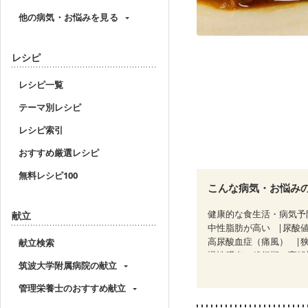
他の病気・お悩みを見る
レシピ
レシピ一覧
テーマ別レシピ
レシピ索引
おすすめ厳選レシピ
無料レシピ100
こんな病気・お悩み
健康的な食生活・病気予
献立
中性脂肪が高い
尿酸
高尿酸血症（痛風）
献立検索
慢性膵炎（移行期・寛解
筑波大学附属病院の献立
睡眠時無呼吸症候群
CKD（ステージ１）
C
管理栄養士のおすすめ献立
乳がん（ホルモン療法中