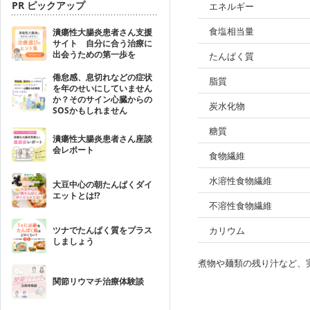
PR ピックアップ
エネルギー
食塩相当量
潰瘍性大腸炎患者さん支援
サイト 自分に合う治療に
出会うための第一歩を
たんぱく質
倦怠感、息切れなどの症状
脂質
を年のせいにしていません
か？そのサイン心臓からの
炭水化物
SOSかもしれません
糖質
潰瘍性大腸炎患者さん座談
会レポート
食物繊維
水溶性食物繊維
大豆中心の朝たんぱくダイ
エットとは!?
不溶性食物繊維
ツナでたんぱく質をプラス
カリウム
しましょう
煮物や麺類の残り汁など、
関節リウマチ治療体験談