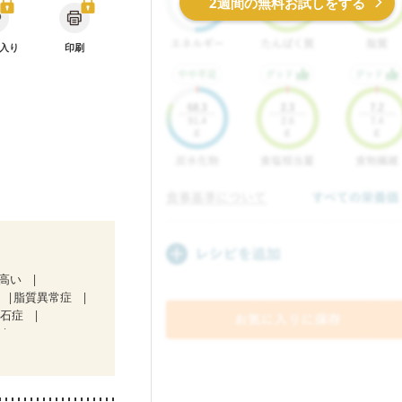
2週間の無料お試しをする
入り
印刷
が高い
脂質異常症
胆石症
）
ど