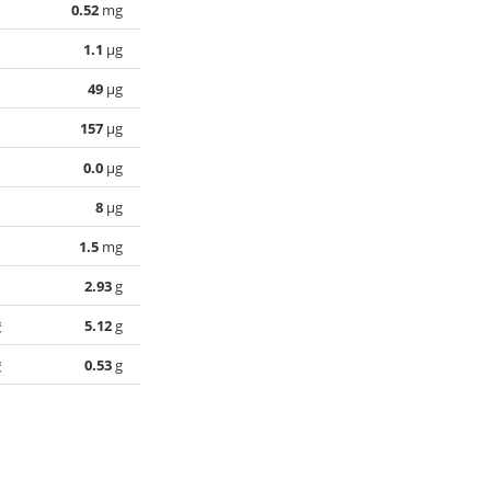
0.52
mg
1.1
µg
49
µg
157
µg
0.0
µg
8
µg
1.5
mg
2.93
g
酸
5.12
g
酸
0.53
g