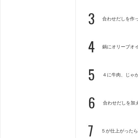
3
合わせだしを作
4
鍋にオリーブオ
5
４に牛肉、じゃ
6
合わせだしを加
7
５が仕上がったら