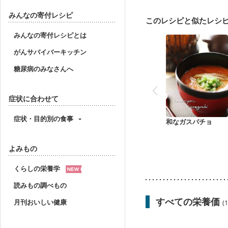
飲み込みにくい
味の
妊婦健診・血圧が気にな
みんなの寄付レシピ
このレシピと似たレシ
産後（母乳）
産後（
フレイル（年齢に合わせ
みんなの寄付レシピとは
がんサバイバーキッチン
糖尿病のみなさんへ
症状に合わせて
症状・目的別の食事
和なガスパチョ
よみもの
くらしの栄養学
読みもの調べもの
すべての栄養価
月刊おいしい健康
(