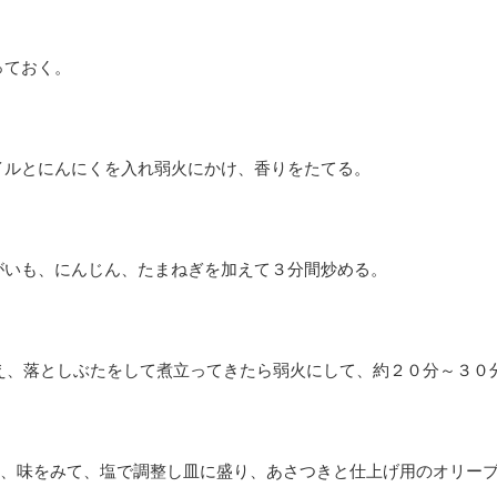
っておく。
イルとにんにくを入れ弱火にかけ、香りをたてる。
がいも、にんじん、たまねぎを加えて３分間炒める。
え、落としぶたをして煮立ってきたら弱火にして、約２０分～３０
、味をみて、塩で調整し皿に盛り、あさつきと仕上げ用のオリー