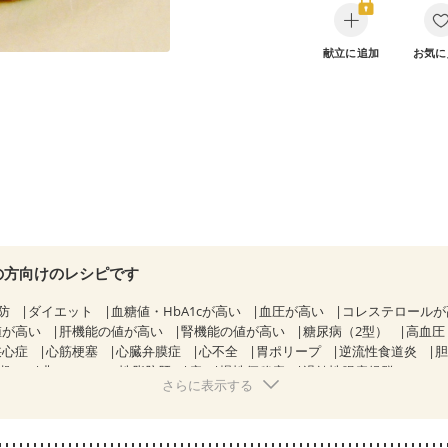
献立に追加
お気に
の方向けのレシピです
防
ダイエット
血糖値・HbA1cが高い
血圧が高い
コレステロール
値が高い
肝機能の値が高い
腎機能の値が高い
糖尿病（2型）
高血圧
狭心症
心筋梗塞
心臓弁膜症
心不全
胃ポリープ
逆流性食道炎
期）
非アルコール性脂肪肝
痔
慢性便秘症
過敏性腸症候群（IBS）
さらに表示する
糖尿病性腎症（第１期）
糖尿病性腎症（第２期）
糖尿病性腎症（第３期
KD（ステージ２）
CKD（ステージ３a）
乳がん（抗がん剤治療中）
）
乳がん（放射線治療中）
乳がん治療を終えた方・経過観察中の方な