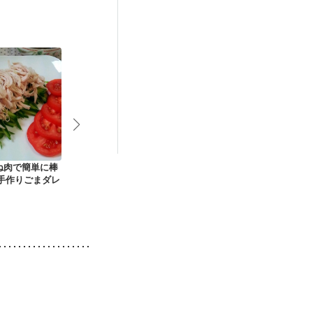
なる（初期）
娠糖尿病(初期)
ね肉で簡単に棒
小あじの南蛮漬け
豆腐と切り干し大根
豆腐入りふわ
 手作りごまダレ
の南蛮漬け
団子と野菜の
煮