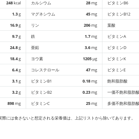
248
kcal
カルシウム
28
mg
ビタミンB6
1.3
g
マグネシウム
45
mg
ビタミンB12
16.9
g
リン
206
mg
葉酸
9.7
g
鉄
1.7
mg
ビタミンA
24.8
g
亜鉛
3.6
mg
ビタミンD
18.4
g
ヨウ素
1205
µg
ビタミンK
6.4
g
コレステロール
47
mg
ビタミンE
3.1
g
ビタミンB1
0.18
mg
飽和脂肪酸
3.2
g
ビタミンB2
0.23
mg
一価不飽和脂肪
898
mg
ビタミンC
25
mg
多価不飽和脂肪
実際には食さないと想定される栄養価は、上記リストから除いてあります。