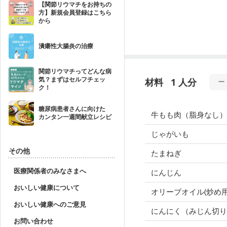
【関節リウマチをお持ちの
方】新規会員登録はこちら
から
潰瘍性大腸炎の治療
関節リウマチってどんな病
気？まずはセルフチェッ
材料
1 人分
ク！
糖尿病患者さんに向けた
牛もも肉（脂身なし）
カンタン一週間献立レシピ
じゃがいも
その他
たまねぎ
医療関係者のみなさまへ
にんじん
おいしい健康について
オリーブオイル(炒め用
おいしい健康へのご意見
にんにく（みじん切り
お問い合わせ