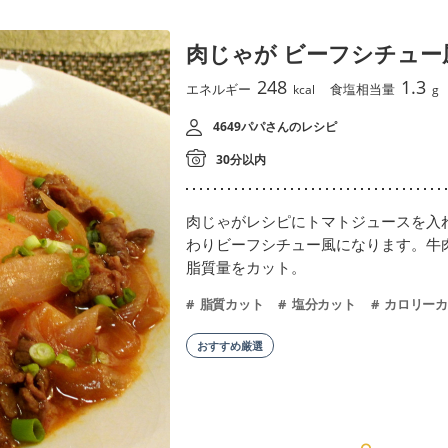
肉じゃが ビーフシチュー
248
1.3
エネルギー
食塩相当量
kcal
g
4649パパさんのレシピ
30分以内
肉じゃがレシピにトマトジュースを入
わりビーフシチュー風になります。牛
脂質量をカット。
脂質カット
塩分カット
カロリーカ
おすすめ厳選