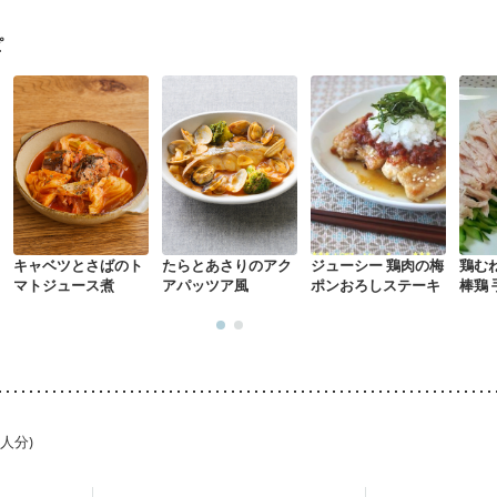
感じ方が変わった
食欲がない
妊娠中(初期)
妊婦健診・体重増加が気に
る（初期）
妊婦健診・血糖値が気になる（初期）
妊娠高血圧(中期)
妊
ピ
混合栄養）
産後（ミルク）
骨折
骨粗しょう症
関節リウマチ
乾癬
た体作り）
低栄養予防
貧血対策
ニキビ・肌荒れ
妊活中
更年期
キャベツとさばのト
たらとあさりのアク
ジューシー 鶏肉の梅
鶏む
マトジュース煮
アパッツア風
ポンおろしステーキ
棒鶏
1人分)