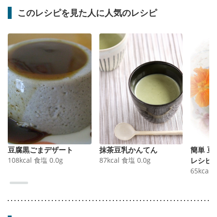
このレシピを見た人に人気のレシピ
豆腐黒ごまデザート
抹茶豆乳かんてん
簡単 
108
kcal
食塩
0.0
g
87
kcal
食塩
0.0
g
レシピ
65
kcal