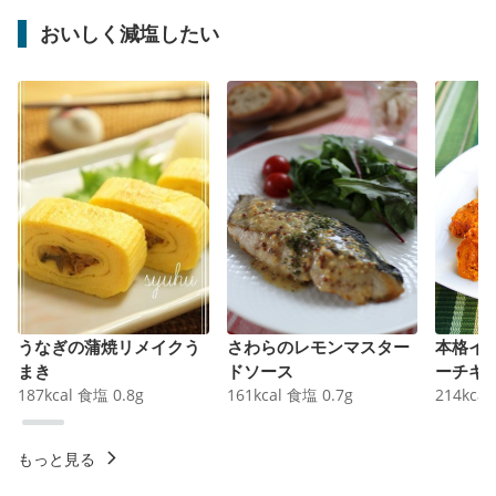
おいしく減塩したい
うなぎの蒲焼リメイクう
さわらのレモンマスター
本格イ
まき
ドソース
ーチキ
187
kcal
食塩
0.8
g
161
kcal
食塩
0.7
g
214
kcal
もっと見る