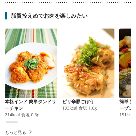
脂質控えめでお肉を楽しみたい
本格インド 簡単タンドリ
ピリ辛豚ごぼう
簡単 
ーチキン
193
kcal
食塩
1.0
g
ーブン
214
kcal
食塩
0.6
g
151
kcal
もっと見る