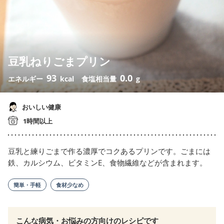
豆乳ねりごまプリン
93
0.0
エネルギー
kcal
食塩相当量
g
おいしい健康
1時間以上
豆乳と練りごまで作る濃厚でコクあるプリンです。ごまには
鉄、カルシウム、ビタミンE、食物繊維などが含まれます。
簡単・手軽
食材少なめ
こんな病気・お悩みの方向けのレシピです