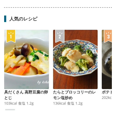
人気のレシピ
具だくさん 高野豆腐の卵
たらとブロッコリーのレ
ポテト
とじ
モン塩炒め
202
kcal
103
kcal
食塩
1.2
g
136
kcal
食塩
1.2
g