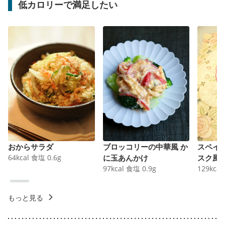
低カロリーで満足したい
おからサラダ
ブロッコリーの中華風 か
スペイ
64
kcal
食塩
0.6
g
に玉あんかけ
スク風
97
kcal
食塩
0.9
g
129
kcal
もっと見る