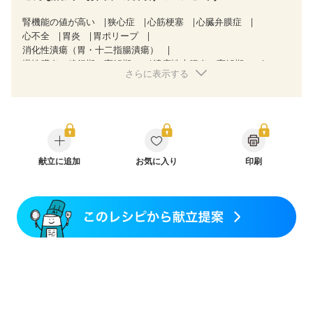
腎機能の値が高い
狭心症
心筋梗塞
心臓弁膜症
心不全
胃炎
胃ポリープ
消化性潰瘍（胃・十二指腸潰瘍）
慢性膵炎（移行期・寛解期）
潰瘍性大腸炎（寛解期）
さらに表示する
クローン病（寛解期）
過敏性腸症候群（IBS）
CKD（ステージ１）
CKD（ステージ２）
乳がん（放射線治療中）
胃がん（抗がん剤治療中）
胃がん治療を終えた方・経過観察中の方
大腸がん治療を終えた方・経過観察中の方
大腸がん（抗がん剤治療中）
大腸がん（放射線治療中）
飲み込みにくい
献立に追加
食欲がない
お気に入り
関節リウマチ
印刷
フレイル（年齢に合わせた体作り）
低栄養予防
更年期