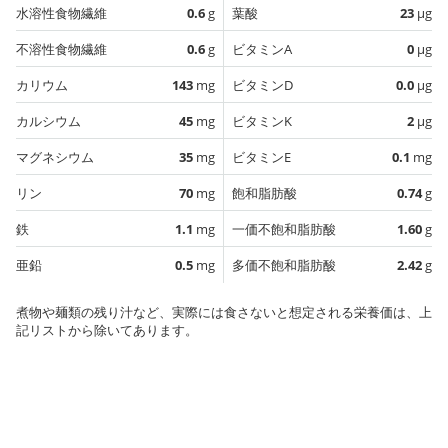
水溶性食物繊維
0.6
g
葉酸
23
µg
不溶性食物繊維
0.6
g
ビタミンA
0
µg
カリウム
143
mg
ビタミンD
0.0
µg
カルシウム
45
mg
ビタミンK
2
µg
マグネシウム
35
mg
ビタミンE
0.1
mg
リン
70
mg
飽和脂肪酸
0.74
g
鉄
1.1
mg
一価不飽和脂肪酸
1.60
g
亜鉛
0.5
mg
多価不飽和脂肪酸
2.42
g
煮物や麺類の残り汁など、実際には食さないと想定される栄養価は、上
記リストから除いてあります。