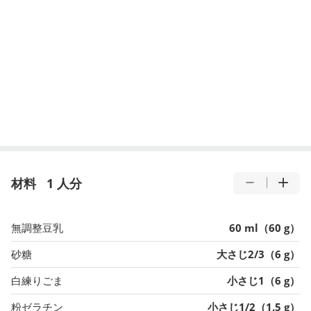
材料
1 人分
無調整豆乳
60 ml（60 g）
砂糖
大さじ2/3（6 g）
白練りごま
小さじ1（6 g）
粉ゼラチン
小さじ1/2（1.5 g）