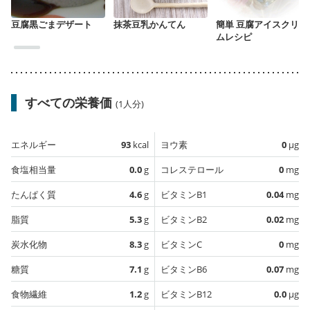
豆腐黒ごまデザート
抹茶豆乳かんてん
簡単 豆腐アイスクリー
ムレシピ
すべての栄養価
(1人分)
エネルギー
93
kcal
ヨウ素
0
µg
食塩相当量
0.0
g
コレステロール
0
mg
たんぱく質
4.6
g
ビタミンB1
0.04
mg
脂質
5.3
g
ビタミンB2
0.02
mg
炭水化物
8.3
g
ビタミンC
0
mg
糖質
7.1
g
ビタミンB6
0.07
mg
食物繊維
1.2
g
ビタミンB12
0.0
µg