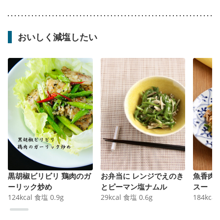
おいしく減塩したい
黒胡椒ビリビリ 鶏肉のガ
お弁当に レンジでえのき
魚香肉
ーリック炒め
とピーマン塩ナムル
スー
124
kcal
食塩
0.9
g
29
kcal
食塩
0.6
g
184
kcal