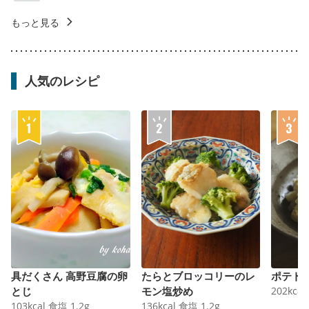
もっと見る
人気のレシピ
具だくさん 高野豆腐の卵
たらとブロッコリーのレ
ポテト
とじ
モン塩炒め
202
kcal
103
kcal
食塩
1.2
g
136
kcal
食塩
1.2
g