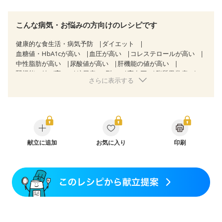
こんな病気・お悩みの方向けのレシピです
健康的な食生活・病気予防
ダイエット
血糖値・HbA1cが高い
血圧が高い
コレステロールが高い
中性脂肪が高い
尿酸値が高い
肝機能の値が高い
腎機能の値が高い
糖尿病（2型）
高血圧
脂質異常症
さらに表示する
高尿酸血症（痛風）
狭心症
心筋梗塞
心臓弁膜症
心不全
胃ポリープ
逆流性食道炎
胆石症
慢性膵炎（移行期・寛解期）
過敏性腸症候群（IBS）
糖尿病性腎症（第１期）
糖尿病性腎症（第２期）
糖尿病性腎症（第３期）
CKD（ステージ１）
CKD（ステージ２）
乳がん（抗がん剤治療中）
乳がん（ホルモン療法中）
献立に追加
お気に入り
乳がん（放射線治療中）
印刷
乳がん治療を終えた方・経過観察中の方など
飲み込みにくい
産後（ミルク）
骨折
骨粗しょう症
関節リウマチ
フレイル（年齢に合わせた体作り）
貧血対策
ニキビ・肌荒れ
妊活中
更年期