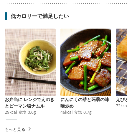
低カロリーで満足したい
お弁当に レンジでえのき
にんにくの芽と蒟蒻の味
えびと
とピーマン塩ナムル
噌炒め
72
kcal
29
kcal
食塩
0.6
g
46
kcal
食塩
0.7
g
もっと見る