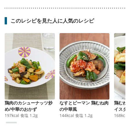
このレシピを見た人に人気のレシピ
鶏肉のカシューナッツ炒
なすとピーマン 鶏むね肉
鶏むね
め/中華のおかず
の中華風
イスタ
197
kcal
食塩
1.2
g
144
kcal
食塩
1.2
g
168
kcal