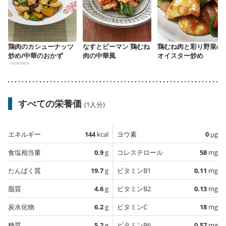
鶏肉のカシューナッツ
なすとピーマン 鶏むね
鶏むね肉と彩り野菜の
炒め/中華のおかず
肉の中華風
オイスター炒め
すべての栄養価
(1人分)
エネルギー
144
kcal
ヨウ素
0
µg
食塩相当量
0.9
g
コレステロール
58
mg
たんぱく質
19.7
g
ビタミンB1
0.11
mg
脂質
4.6
g
ビタミンB2
0.13
mg
炭水化物
6.2
g
ビタミンC
18
mg
糖質
5.2
g
ビタミンB6
0.57
mg