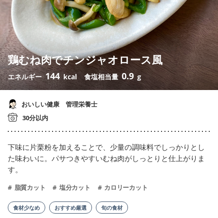
鶏むね肉でチンジャオロース風
144
0.9
エネルギー
kcal
食塩相当量
g
おいしい健康 管理栄養士
30分以内
下味に片栗粉を加えることで、少量の調味料でしっかりとし
た味わいに。パサつきやすいむね肉がしっとりと仕上がりま
す。
脂質カット
塩分カット
カロリーカット
食材少なめ
おすすめ厳選
旬の食材