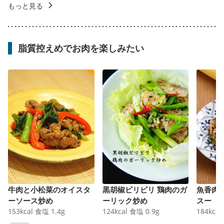
もっと見る
脂質控えめでお肉を楽しみたい
牛肉と小松菜のオイスタ
黒胡椒ビリビリ 鶏肉のガ
魚香肉
ーソース炒め
ーリック炒め
スー
153
kcal
食塩
1.4
g
124
kcal
食塩
0.9
g
184
kcal