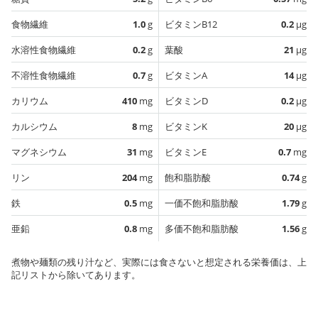
食物繊維
1.0
g
ビタミンB12
0.2
µg
水溶性食物繊維
0.2
g
葉酸
21
µg
不溶性食物繊維
0.7
g
ビタミンA
14
µg
カリウム
410
mg
ビタミンD
0.2
µg
カルシウム
8
mg
ビタミンK
20
µg
マグネシウム
31
mg
ビタミンE
0.7
mg
リン
204
mg
飽和脂肪酸
0.74
g
鉄
0.5
mg
一価不飽和脂肪酸
1.79
g
亜鉛
0.8
mg
多価不飽和脂肪酸
1.56
g
煮物や麺類の残り汁など、実際には食さないと想定される栄養価は、上
記リストから除いてあります。