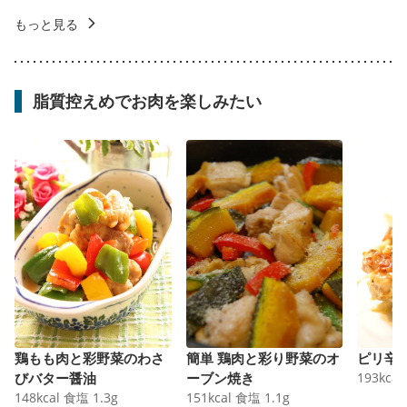
もっと見る
脂質控えめでお肉を楽しみたい
鶏もも肉と彩野菜のわさ
簡単 鶏肉と彩り野菜のオ
ピリ辛
びバター醤油
ーブン焼き
193
kcal
148
kcal
食塩
1.3
g
151
kcal
食塩
1.1
g