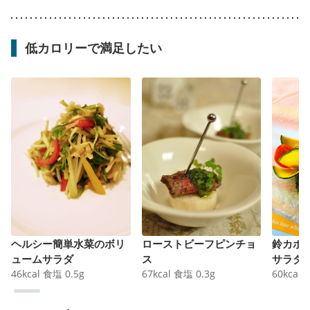
低カロリーで満足したい
ヘルシー簡単水菜のボリ
ローストビーフピンチョ
鈴カボ
ュームサラダ
ス
サラダ
46
kcal
食塩
0.5
g
67
kcal
食塩
0.3
g
60
kcal