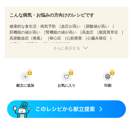
こんな病気・お悩みの方向けのレシピです
健康的な食生活・病気予防
血圧が高い
尿酸値が高い
肝機能の値が高い
腎機能の値が高い
高血圧
脂質異常症
高尿酸血症（痛風）
狭心症
心筋梗塞
心臓弁膜症
心不全
胆石症
過敏性腸症候群（IBS）
さらに表示する
糖尿病性腎症（第３期）
CKD（ステージ１）
CKD（ステージ２）
CKD（ステージ３a）
乳がん（抗がん剤治療中）
乳がん（ホルモン療法中）
乳がん（放射線治療中）
乳がん治療を終えた方・経過観察中の方など
飲み込みにくい
味の感じ方が変わった
食欲がない
妊娠中(初期)
献立に追加
妊婦健診・体重増加が気になる（初期）
お気に入り
印刷
妊婦健診・血圧が気になる（初期）
妊婦健診・血糖値が気になる（初期）
妊娠高血圧(中期)
妊娠糖尿病(初期)
産後（母乳）
産後（混合栄養）
産後（ミルク）
骨折
骨粗しょう症
関節リウマチ
フレイル（年齢に合わせた体作り）
低栄養予防
貧血対策
ニキビ・肌荒れ
妊活中
更年期