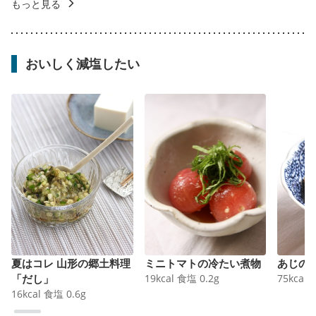
もっと見る
おいしく減塩したい
夏はコレ 山形の郷土料理
ミニトマトの冷たい煮物
あじの
「だし」
19
kcal
食塩
0.2
g
75
kcal
16
kcal
食塩
0.6
g