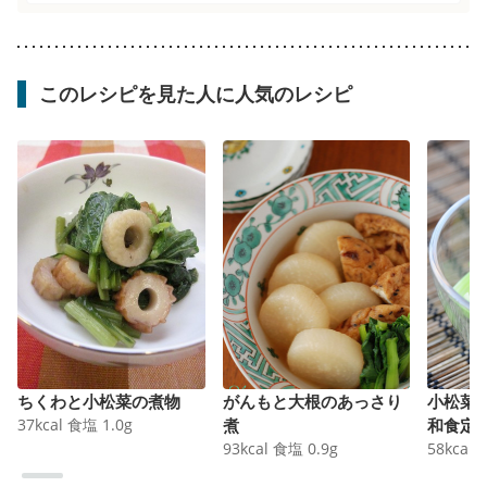
このレシピを見た人に人気のレシピ
ちくわと小松菜の煮物
がんもと大根のあっさり
小松菜
37
kcal
食塩
1.0
g
煮
和食定
93
kcal
食塩
0.9
g
58
kcal