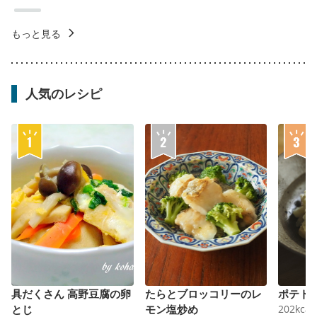
もっと見る
人気のレシピ
具だくさん 高野豆腐の卵
たらとブロッコリーのレ
ポテト
とじ
モン塩炒め
202
kcal