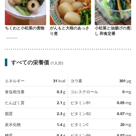
ちくわと小松菜の煮物
がんもと大根のあっさ
小松菜と油揚げの煮浸
り煮
し 和食定番
すべての栄養価
(1人分)
エネルギー
31
kcal
ヨウ素
301
µg
食塩相当量
0.3
g
コレステロール
0
mg
たんぱく質
2.1
g
ビタミンB1
0.05
mg
脂質
2.3
g
ビタミンB2
0.07
mg
炭水化物
1.4
g
ビタミンC
20
mg
糖質
0.4
g
ビタミンB6
0.07
mg