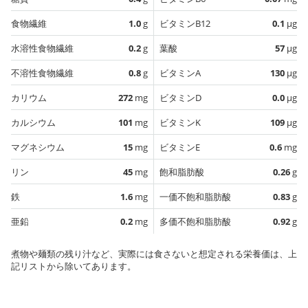
食物繊維
1.0
g
ビタミンB12
0.1
µg
水溶性食物繊維
0.2
g
葉酸
57
µg
不溶性食物繊維
0.8
g
ビタミンA
130
µg
カリウム
272
mg
ビタミンD
0.0
µg
カルシウム
101
mg
ビタミンK
109
µg
マグネシウム
15
mg
ビタミンE
0.6
mg
リン
45
mg
飽和脂肪酸
0.26
g
鉄
1.6
mg
一価不飽和脂肪酸
0.83
g
亜鉛
0.2
mg
多価不飽和脂肪酸
0.92
g
煮物や麺類の残り汁など、実際には食さないと想定される栄養価は、上
記リストから除いてあります。