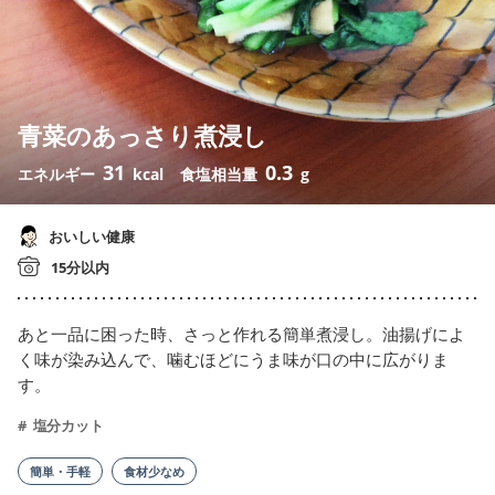
青菜のあっさり煮浸し
31
0.3
エネルギー
kcal
食塩相当量
g
おいしい健康
15分以内
あと一品に困った時、さっと作れる簡単煮浸し。油揚げによ
く味が染み込んで、噛むほどにうま味が口の中に広がりま
す。
塩分カット
簡単・手軽
食材少なめ