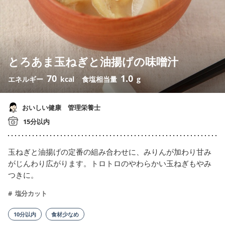
とろあま玉ねぎと油揚げの味噌汁
70
1.0
エネルギー
kcal
食塩相当量
g
おいしい健康 管理栄養士
15分以内
玉ねぎと油揚げの定番の組み合わせに、みりんが加わり甘み
がじんわり広がります。トロトロのやわらかい玉ねぎもやみ
つきに。
塩分カット
10分以内
食材少なめ