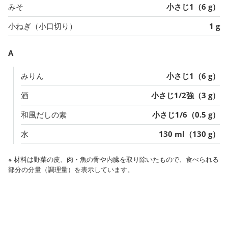
みそ
小さじ1（6 g）
小ねぎ（小口切り）
1 g
A
みりん
小さじ1（6 g）
酒
小さじ1/2強（3 g）
和風だしの素
小さじ1/6（0.5 g）
水
130 ml（130 g）
※ 材料は野菜の皮、肉・魚の骨や内臓を取り除いたもので、食べられる
部分の分量（調理量）を表示しています。