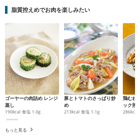
脂質控えめでお肉を楽しみたい
ゴーヤーの肉詰め レンジ
豚とトマトのさっぱり炒
鶏むね
蒸し
め
ック照
190
kcal
食塩
1.0
g
213
kcal
食塩
1.1
g
286
kcal
もっと見る