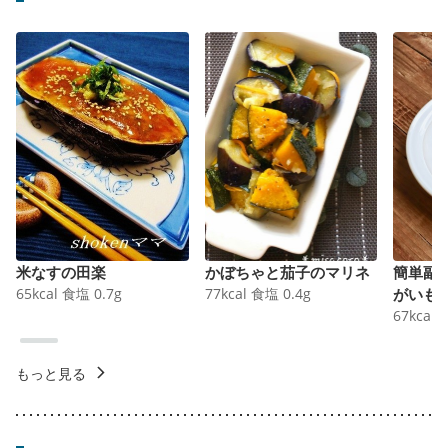
米なすの田楽
かぼちゃと茄子のマリネ
簡単副
65
kcal
食塩
0.7
g
77
kcal
食塩
0.4
g
がいも
67
kcal
もっと見る