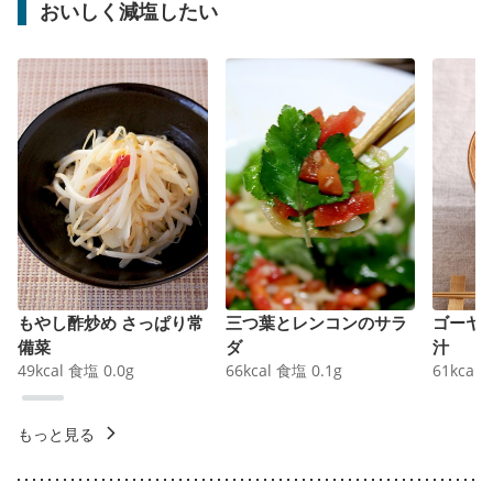
おいしく減塩したい
もやし酢炒め さっぱり常
三つ葉とレンコンのサラ
ゴーヤ
備菜
ダ
汁
49
kcal
食塩
0.0
g
66
kcal
食塩
0.1
g
61
kcal
もっと見る