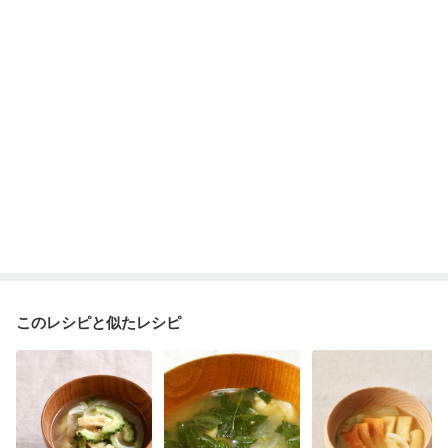
ニキビ・肌荒れ
妊活中
更年期
このレシピと似たレシピ