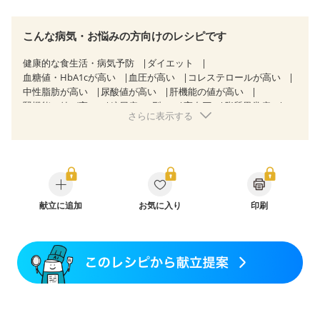
こんな病気・お悩みの方向けのレシピです
健康的な食生活・病気予防
ダイエット
血糖値・HbA1cが高い
血圧が高い
コレステロールが高い
中性脂肪が高い
尿酸値が高い
肝機能の値が高い
腎機能の値が高い
糖尿病（2型）
高血圧
脂質異常症
さらに表示する
高尿酸血症（痛風）
狭心症
心筋梗塞
心臓弁膜症
心不全
胆石症
慢性膵炎（移行期・寛解期）
痔
過敏性腸症候群（IBS）
糖尿病性腎症（第３期）
CKD（ステージ１）
CKD（ステージ２）
CKD（ステージ３a）
CKD（ステージ３b）
透析
乳がん（抗がん剤治療中）
乳がん（ホルモン療法中）
乳がん（放射線治療中）
献立に追加
お気に入り
印刷
乳がん治療を終えた方・経過観察中の方など
食欲がない
妊娠中(初期)
妊婦健診・体重増加が気になる（初期）
妊婦健診・血圧が気になる（初期）
妊婦健診・血糖値が気になる（初期）
妊娠高血圧(中期)
妊娠糖尿病(初期)
産後（母乳）
産後（混合栄養）
産後（ミルク）
骨折
骨粗しょう症
関節リウマチ
フレイル（年齢に合わせた体作り）
低栄養予防
貧血対策