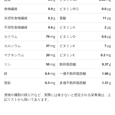
食物繊維
0.9
g
ビタミンB12
0.0
µg
水溶性食物繊維
0.2
g
葉酸
11
µg
不溶性食物繊維
0.6
g
ビタミンA
2
µg
カリウム
79
mg
ビタミンD
0.0
µg
カルシウム
37
mg
ビタミンK
7
µg
マグネシウム
20
mg
ビタミンE
0.2
mg
リン
50
mg
飽和脂肪酸
0.37
g
鉄
0.6
mg
一価不飽和脂肪酸
1.06
g
亜鉛
0.3
mg
多価不飽和脂肪酸
1.31
g
煮物や麺類の残り汁など、実際には食さないと想定される栄養価は、上
記リストから除いてあります。