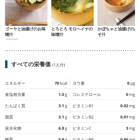
ゴーヤと油揚げのお味
とろとろ モロヘイヤの
かぼちゃと油揚げのみ
噌汁
味噌汁
そ汁
すべての栄養価
(1人分)
エネルギー
70
kcal
ヨウ素
0
µg
食塩相当量
1.0
g
コレステロール
0
mg
たんぱく質
3.1
g
ビタミンB1
0.02
mg
脂質
3.1
g
ビタミンB2
0.01
mg
炭水化物
6.8
g
ビタミンC
3
mg
糖質
5.9
g
ビタミンB6
0.06
mg