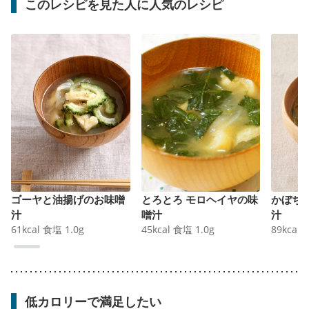
このレシピを見た人に人気のレシピ
ゴーヤと油揚げのお味噌
とろとろ モロヘイヤの味
かぼち
汁
噌汁
汁
61
kcal
食塩
1.0
g
45
kcal
食塩
1.0
g
89
kcal
低カロリーで満足したい