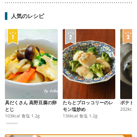
人気のレシピ
具だくさん 高野豆腐の卵
たらとブロッコリーのレ
ポテト
とじ
モン塩炒め
202
kcal
103
kcal
食塩
1.2
g
136
kcal
食塩
1.2
g