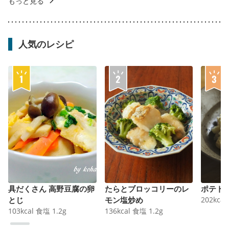
もっと見る
人気のレシピ
具だくさん 高野豆腐の卵
たらとブロッコリーのレ
ポテト
とじ
モン塩炒め
202
kcal
103
kcal
食塩
1.2
g
136
kcal
食塩
1.2
g