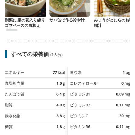
副菜に 菜の花入り練り
サバ缶で作る冷や汁
みょうがとにらのお味
ゴマベースの白和え
噌汁
すべての栄養価
(1人分)
エネルギー
77
kcal
ヨウ素
1
µg
食塩相当量
1.0
g
コレステロール
0
mg
たんぱく質
6.1
g
ビタミンB1
0.09
mg
脂質
4.9
g
ビタミンB2
0.11
mg
炭水化物
3.8
g
ビタミンC
39
mg
糖質
1.8
g
ビタミンB6
0.11
mg