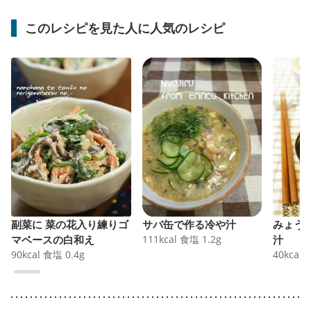
このレシピを見た人に人気のレシピ
副菜に 菜の花入り練りゴ
サバ缶で作る冷や汁
みょう
マベースの白和え
111
kcal
食塩
1.2
g
汁
90
kcal
食塩
0.4
g
40
kcal