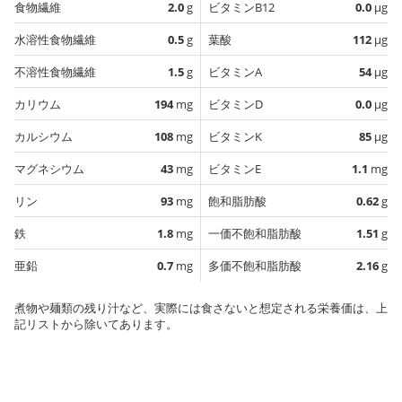
食物繊維
2.0
g
ビタミンB12
0.0
µg
水溶性食物繊維
0.5
g
葉酸
112
µg
不溶性食物繊維
1.5
g
ビタミンA
54
µg
カリウム
194
mg
ビタミンD
0.0
µg
カルシウム
108
mg
ビタミンK
85
µg
マグネシウム
43
mg
ビタミンE
1.1
mg
リン
93
mg
飽和脂肪酸
0.62
g
鉄
1.8
mg
一価不飽和脂肪酸
1.51
g
亜鉛
0.7
mg
多価不飽和脂肪酸
2.16
g
煮物や麺類の残り汁など、実際には食さないと想定される栄養価は、上
記リストから除いてあります。