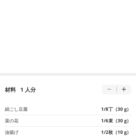
材料
1 人分
絹ごし豆腐
1/8丁（30 g）
菜の花
1/6束（30 g）
油揚げ
1/2枚（10 g）