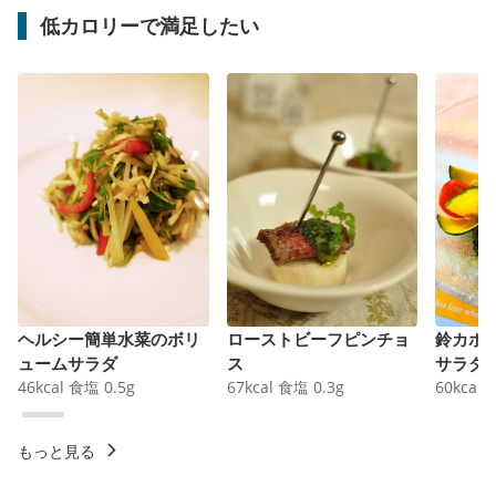
低カロリーで満足したい
ヘルシー簡単水菜のボリ
ローストビーフピンチョ
鈴カボ
ュームサラダ
ス
サラダ
46
kcal
食塩
0.5
g
67
kcal
食塩
0.3
g
60
kcal
もっと見る