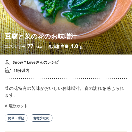
豆腐と菜の花のお味噌汁
77
1.0
エネルギー
kcal
食塩相当量
g
Snow＊Loveさんのレシピ
15分以内
菜の花特有の苦味がおいしいお味噌汁。春の訪れを感じられ
ます。
塩分カット
簡単・手軽
食材少なめ