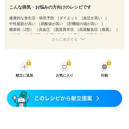
こんな病気・お悩みの方向けのレシピです
健康的な食生活・病気予防
ダイエット
血圧が高い
中性脂肪が高い
尿酸値が高い
肝機能の値が高い
糖尿病（2型）
高血圧
脂質異常症
高尿酸血症（痛風）
狭心症
心筋梗塞
心臓弁膜症
心不全
胆石症
さらに表示する
慢性便秘症
過敏性腸症候群（IBS）
睡眠時無呼吸症候群
乳がん（抗がん剤治療中）
乳がん（ホルモン療法中）
乳がん（放射線治療中）
乳がん治療を終えた方・経過観察中の方など
胃がん（抗がん剤治療中）
胃がん治療を終えた方・経過観察中の方
大腸がん治療を終えた方・経過観察中の方
献立に追加
お気に入り
印刷
大腸がん（抗がん剤治療中）
大腸がん（放射線治療中）
食欲がない
妊娠中(初期)
妊婦健診・体重増加が気になる（初期）
妊婦健診・血圧が気になる（初期）
妊婦健診・血糖値が気になる（初期）
妊娠高血圧(中期)
妊娠糖尿病(初期)
産後（母乳）
産後（混合栄養）
産後（ミルク）
骨折
骨粗しょう症
関節リウマチ
フレイル（年齢に合わせた体作り）
低栄養予防
貧血対策
ニキビ・肌荒れ
妊活中
更年期