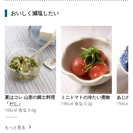
おいしく減塩したい
夏はコレ 山形の郷土料理
ミニトマトの冷たい煮物
あじの
「だし」
19
kcal
食塩
0.2
g
75
kcal
16
kcal
食塩
0.6
g
もっと見る