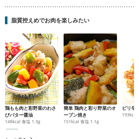
脂質控えめでお肉を楽しみたい
鶏もも肉と彩野菜のわさ
簡単 鶏肉と彩り野菜のオ
ピリ辛
びバター醤油
ーブン焼き
193
kcal
148
kcal
食塩
1.3
g
151
kcal
食塩
1.1
g