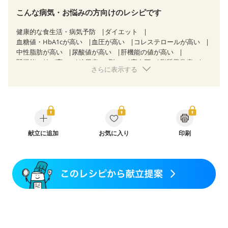
こんな病気・お悩みの方向けのレシピです
健康的な食生活・病気予防
ダイエット
血糖値・HbA1cが高い
血圧が高い
コレステロールが高い
中性脂肪が高い
尿酸値が高い
肝機能の値が高い
腎機能の値が高い
糖尿病（2型）
高血圧
脂質異常症
さらに表示する
高尿酸血症（痛風）
狭心症
心筋梗塞
心臓弁膜症
心不全
胃ポリープ
胆石症
慢性膵炎（移行期・寛解期）
慢性便秘症
過敏性腸症候群（IBS）
糖尿病性腎症（第１期）
糖尿病性腎症（第２期）
糖尿病性腎症（第３期）
CKD（ステージ１）
CKD（ステージ２）
CKD（ステージ３a）
乳がん（抗がん剤治療中）
献立に追加
お気に入り
乳がん（ホルモン療法中）
印刷
乳がん（放射線治療中）
乳がん治療を終えた方・経過観察中の方など
味の感じ方が変わった
産後（ミルク）
骨折
骨粗しょう症
関節リウマチ
フレイル（年齢に合わせた体作り）
低栄養予防
貧血対策
ニキビ・肌荒れ
妊活中
更年期