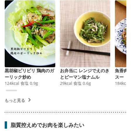
黒胡椒ビリビリ 鶏肉のガ
お弁当に レンジでえのき
魚香肉
ーリック炒め
とピーマン塩ナムル
スー
124
kcal
食塩
0.9
g
29
kcal
食塩
0.6
g
184
kcal
もっと見る
脂質控えめでお肉を楽しみたい