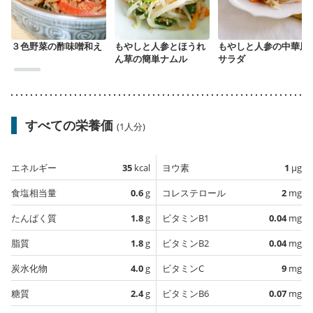
３色野菜の酢味噌和え
もやしと人参とほうれ
もやしと人参の中華風
ん草の簡単ナムル
サラダ
すべての栄養価
(1人分)
エネルギー
35
kcal
ヨウ素
1
µg
食塩相当量
0.6
g
コレステロール
2
mg
たんぱく質
1.8
g
ビタミンB1
0.04
mg
脂質
1.8
g
ビタミンB2
0.04
mg
炭水化物
4.0
g
ビタミンC
9
mg
糖質
2.4
g
ビタミンB6
0.07
mg