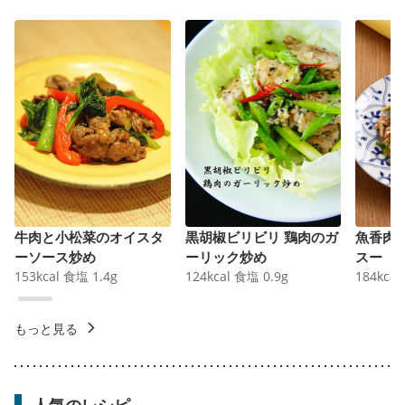
牛肉と小松菜のオイスタ
黒胡椒ビリビリ 鶏肉のガ
魚香肉
ーソース炒め
ーリック炒め
スー
153
kcal
食塩
1.4
g
124
kcal
食塩
0.9
g
184
kcal
もっと見る
人気のレシピ