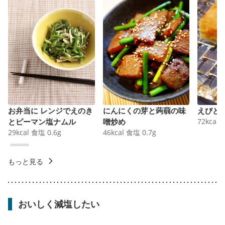
お弁当に レンジでえのき
にんにくの芽と蒟蒻の味
えびと
とピーマン塩ナムル
噌炒め
72
kcal
29
kcal
食塩
0.6
g
46
kcal
食塩
0.7
g
もっと見る
おいしく減塩したい