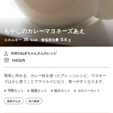
もやしのカレーマヨネーズあえ
35
0.6
エネルギー
kcal
食塩相当量
g
矢切のねぎちゃんさんのレシピ
15分以内
簡単に作れる、カレー粉を使ったアレンジレシピ。マヨネー
ズは少し使うことでマイルドになり、食べやすくなります。
手間カット
脂質カット
塩分カット
カロリーカット
食材少なめ
旬の食材