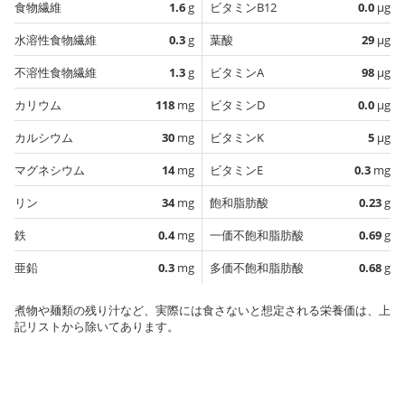
食物繊維
1.6
g
ビタミンB12
0.0
µg
水溶性食物繊維
0.3
g
葉酸
29
µg
不溶性食物繊維
1.3
g
ビタミンA
98
µg
カリウム
118
mg
ビタミンD
0.0
µg
カルシウム
30
mg
ビタミンK
5
µg
マグネシウム
14
mg
ビタミンE
0.3
mg
リン
34
mg
飽和脂肪酸
0.23
g
鉄
0.4
mg
一価不飽和脂肪酸
0.69
g
亜鉛
0.3
mg
多価不飽和脂肪酸
0.68
g
煮物や麺類の残り汁など、実際には食さないと想定される栄養価は、上
記リストから除いてあります。