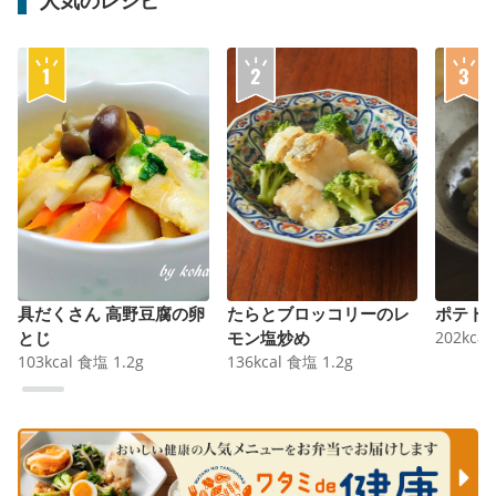
具だくさん 高野豆腐の卵
たらとブロッコリーのレ
ポテト
とじ
モン塩炒め
202
kcal
103
kcal
食塩
1.2
g
136
kcal
食塩
1.2
g