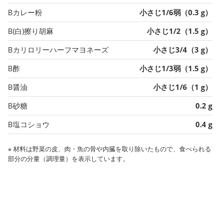
Bカレー粉
小さじ1/6弱（0.3 g）
B(白)擦り胡麻
小さじ1/2（1.5 g）
Bカリロリーハーフマヨネーズ
小さじ3/4（3 g）
B酢
小さじ1/3弱（1.5 g）
B醤油
小さじ1/6（1 g）
B砂糖
0.2 g
B塩コショウ
0.4 g
※ 材料は野菜の皮、肉・魚の骨や内臓を取り除いたもので、食べられる
部分の分量（調理量）を表示しています。