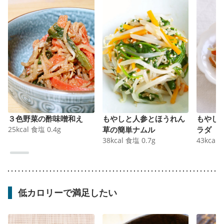
３色野菜の酢味噌和え
もやしと人参とほうれん
もやし
25
kcal
食塩
0.4
g
草の簡単ナムル
ラダ
38
kcal
食塩
0.7
g
43
kcal
低カロリーで満足したい