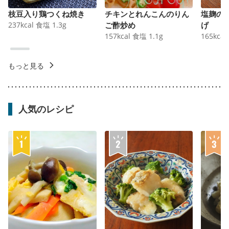
枝豆入り鶏つくね焼き
チキンとれんこんのりん
塩麹の
237
kcal
食塩
1.3
g
ご酢炒め
げ
157
kcal
食塩
1.1
g
165
kcal
もっと見る
人気のレシピ