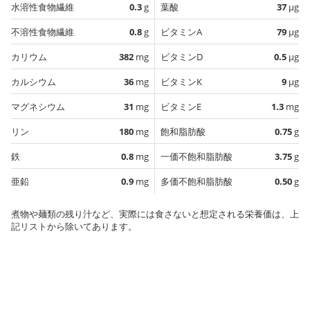
水溶性食物繊維
0.3
g
葉酸
37
µg
不溶性食物繊維
0.8
g
ビタミンA
79
µg
カリウム
382
mg
ビタミンD
0.5
µg
カルシウム
36
mg
ビタミンK
9
µg
マグネシウム
31
mg
ビタミンE
1.3
mg
リン
180
mg
飽和脂肪酸
0.75
g
鉄
0.8
mg
一価不飽和脂肪酸
3.75
g
亜鉛
0.9
mg
多価不飽和脂肪酸
0.50
g
煮物や麺類の残り汁など、実際には食さないと想定される栄養価は、上
記リストから除いてあります。