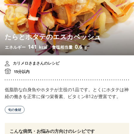
たらとホタテのエスカベッシュ
141
0.6
エネルギー
kcal
食塩相当量
g
カリメロさまさんのレシピ
15分以内
低脂肪な白身魚やホタテが主役の1品です。とくにホタテは神
経の働きを正常に保つ栄養素、ビタミンB12が豊富です。
旬の食材
こんな病気・お悩みの方向けのレシピです