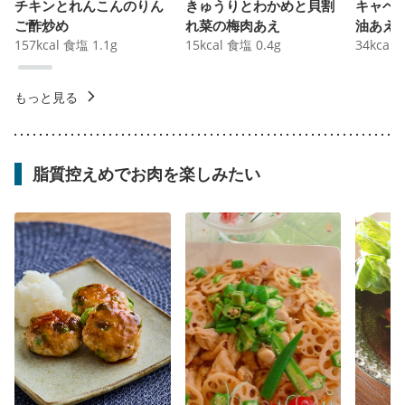
チキンとれんこんのりん
きゅうりとわかめと貝割
キャベ
ご酢炒め
れ菜の梅肉あえ
油あえ
157
kcal
食塩
1.1
g
15
kcal
食塩
0.4
g
34
kcal
もっと見る
脂質控えめでお肉を楽しみたい