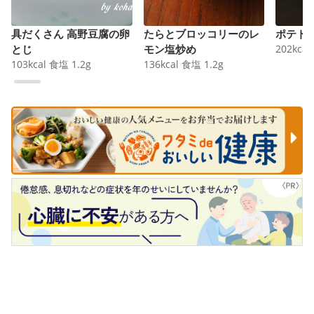
具だくさん 高野豆腐の卵
たらとブロッコリーのレ
ポテト
とじ
モン塩炒め
202
kcal
103
kcal
食塩
1.2
g
136
kcal
食塩
1.2
g