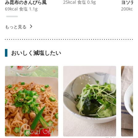
み昆布のきんぴら風
25
kcal
食塩
0.9
g
ヨソテ
69
kcal
食塩
1.1
g
200
kcal
もっと見る
おいしく減塩したい