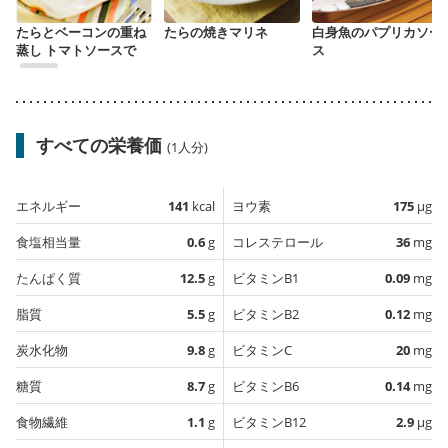
たらとベーコンの重ね
たらの焼きマリネ
白身魚のパプリカソー
蒸し トマトソースで
ス
すべての栄養価
(1人分)
エネルギー
141
kcal
ヨウ素
175
µg
食塩相当量
0.6
g
コレステロール
36
mg
たんぱく質
12.5
g
ビタミンB1
0.09
mg
脂質
5.5
g
ビタミンB2
0.12
mg
炭水化物
9.8
g
ビタミンC
20
mg
糖質
8.7
g
ビタミンB6
0.14
mg
食物繊維
1.1
g
ビタミンB12
2.9
µg