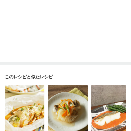
貧血対策
ニキビ・肌荒れ
妊活中
更年期
このレシピと似たレシピ