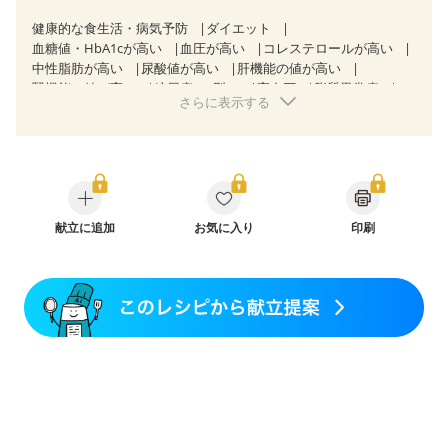
健康的な食生活・病気予防
ダイエット
血糖値・HbA1cが高い
血圧が高い
コレステロールが高い
中性脂肪が高い
尿酸値が高い
肝機能の値が高い
腎機能の値が高い
糖尿病（2型）
高血圧
脂質異常症
さらに表示する
高尿酸血症（痛風）
狭心症
心筋梗塞
心臓弁膜症
心不全
胃炎
胃ポリープ
消化性潰瘍（胃・十二指腸潰瘍）
逆流性食道炎
胆石症
慢性膵炎（移行期・寛解期）
痔
慢性便秘症
過敏性腸症候群（IBS）
糖尿病性腎症（第１期）
糖尿病性腎症（第２期）
糖尿病性腎症（第３期）
CKD（ステージ１）
献立に追加
CKD（ステージ２）
お気に入り
印刷
CKD（ステージ３a）
CKD（ステージ３b）
透析
乳がん（抗がん剤治療中）
乳がん（ホルモン療法中）
乳がん（放射線治療中）
乳がん治療を終えた方・経過観察中の方など
食欲がない
妊娠中(初期)
妊婦健診・体重増加が気になる（初期）
妊婦健診・血圧が気になる（初期）
妊婦健診・血糖値が気になる（初期）
妊娠高血圧(中期)
妊娠糖尿病(初期)
産後（母乳）
産後（混合栄養）
産後（ミルク）
骨折
骨粗しょう症
関節リウマチ
乾癬
フレイル（年齢に合わせた体作り）
低栄養予防