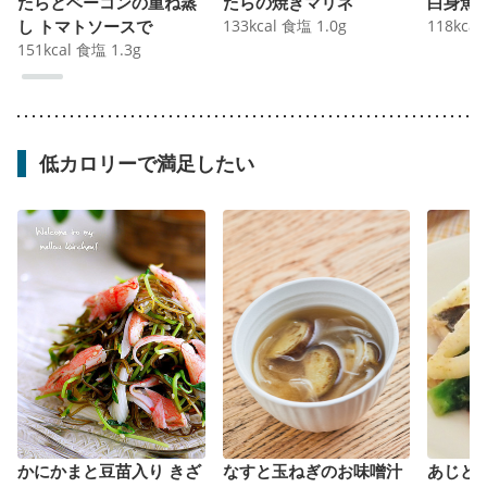
たらとベーコンの重ね蒸
たらの焼きマリネ
白身魚
し トマトソースで
133
kcal
食塩
1.0
g
118
kcal
151
kcal
食塩
1.3
g
低カロリーで満足したい
かにかまと豆苗入り きざ
なすと玉ねぎのお味噌汁
あじと