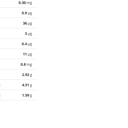
0.30
mg
0.9
µg
36
µg
3
µg
0.4
µg
11
µg
0.8
mg
2.92
g
酸
4.51
g
酸
1.59
g