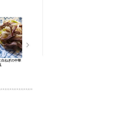
妊活中
更年期
と白ねぎの中華
脂質控えめ ピーマン
牛肉のさっぱりマリ
牛肉と野菜の
風
の肉詰め
ネ
焼き