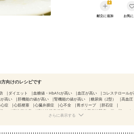
献立に追加
お気に
の方向けのレシピです
防
ダイエット
血糖値・HbA1cが高い
血圧が高い
コレステロール
値が高い
肝機能の値が高い
腎機能の値が高い
糖尿病（2型）
高血圧
狭心症
心筋梗塞
心臓弁膜症
心不全
胃ポリープ
胆石症
期）
慢性便秘症
過敏性腸症候群（IBS）
糖尿病性腎症（第１期）
さらに表示する
糖尿病性腎症（第３期）
CKD（ステージ１）
CKD（ステージ２）
乳がん（抗がん剤治療中）
乳がん（ホルモン療法中）
乳がん（放射線
経過観察中の方など
味の感じ方が変わった
産後（ミルク）
骨折
骨