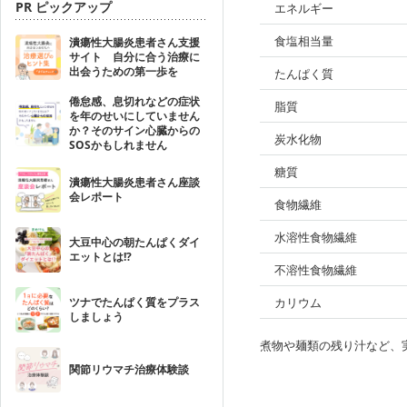
PR ピックアップ
エネルギー
食塩相当量
潰瘍性大腸炎患者さん支援
サイト 自分に合う治療に
出会うための第一歩を
たんぱく質
倦怠感、息切れなどの症状
脂質
を年のせいにしていません
か？そのサイン心臓からの
炭水化物
SOSかもしれません
糖質
潰瘍性大腸炎患者さん座談
会レポート
食物繊維
水溶性食物繊維
大豆中心の朝たんぱくダイ
エットとは!?
不溶性食物繊維
ツナでたんぱく質をプラス
カリウム
しましょう
煮物や麺類の残り汁など、
関節リウマチ治療体験談