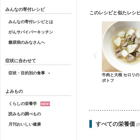
関節リウマチ
フレイ
みんなの寄付レシピ
このレシピと似たレシ
みんなの寄付レシピとは
がんサバイバーキッチン
糖尿病のみなさんへ
症状に合わせて
症状・目的別の食事
牛肉と大根 セロリの
ポトフ
よみもの
くらしの栄養学
読みもの調べもの
すべての栄養価
月刊おいしい健康
(