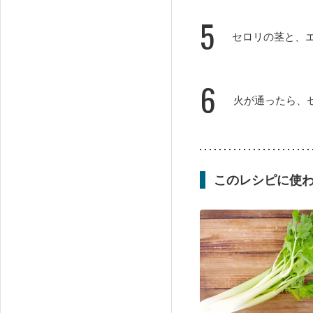
5
セロリの茎と、
6
火が通ったら、
このレシピに使