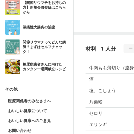
【関節リウマチをお持ちの
方】新規会員登録はこちら
から
潰瘍性大腸炎の治療
関節リウマチってどんな病
気？まずはセルフチェッ
材料
1 人分
ク！
糖尿病患者さんに向けた
牛肉もも薄切り（脂身
カンタン一週間献立レシピ
酒
その他
塩、こしょう
医療関係者のみなさまへ
片栗粉
おいしい健康について
セロリ
おいしい健康へのご意見
エリンギ
お問い合わせ