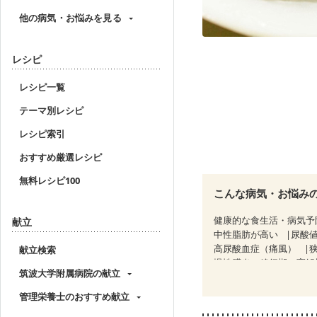
他の病気・お悩みを見る
レシピ
レシピ一覧
テーマ別レシピ
レシピ索引
おすすめ厳選レシピ
無料レシピ100
こんな病気・お悩み
健康的な食生活・病気予
献立
中性脂肪が高い
尿酸
高尿酸血症（痛風）
献立検索
慢性膵炎（移行期・寛解
筑波大学附属病院の献立
糖尿病性腎症（第２期）
CKD（ステージ３a）
管理栄養士のおすすめ献立
乳がん治療を終えた方・