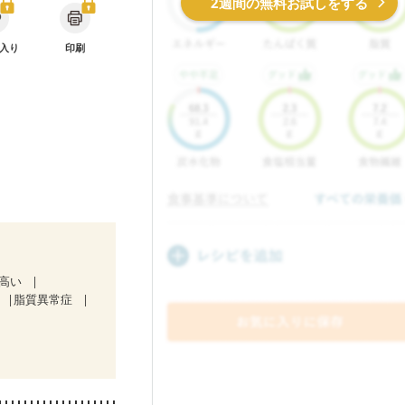
2週間の無料お試しをする
入り
印刷
が高い
脂質異常症
治療中）
粗しょう症