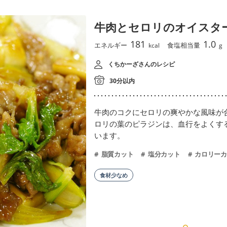
牛肉とセロリのオイスタ
181
1.0
エネルギー
食塩相当量
kcal
g
くちかーざさんのレシピ
30分以内
牛肉のコクにセロリの爽やかな風味が
ロリの葉のピラジンは、血行をよくす
います。
脂質カット
塩分カット
カロリーカ
食材少なめ