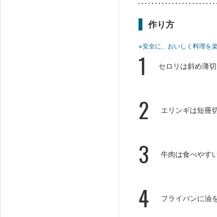
作り方
※安全に、おいしく料理を
1
セロリは斜め薄切
2
エリンギは短冊
3
牛肉は食べやす
4
フライパンに油