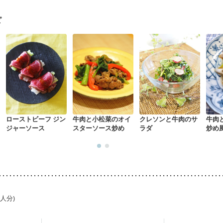
ル（年齢に合わせた体作り）
低栄養予防
貧血対策
ニキビ・肌荒れ
ピ
ローストビーフ ジン
牛肉と小松菜のオイ
クレソンと牛肉のサ
牛肉
ジャーソース
スターソース炒め
ラダ
炒め
1人分)