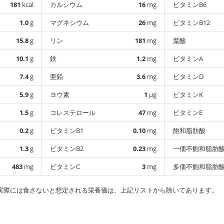
181
kcal
カルシウム
16
mg
ビタミンB6
1.0
g
マグネシウム
26
mg
ビタミンB12
15.8
g
リン
181
mg
葉酸
10.1
g
鉄
1.2
mg
ビタミンA
7.4
g
亜鉛
3.6
mg
ビタミンD
5.9
g
ヨウ素
1
µg
ビタミンK
1.5
g
コレステロール
47
mg
ビタミンE
0.2
g
ビタミンB1
0.10
mg
飽和脂肪酸
1.3
g
ビタミンB2
0.23
mg
一価不飽和脂肪
483
mg
ビタミンC
3
mg
多価不飽和脂肪
実際には食さないと想定される栄養価は、上記リストから除いてあります。