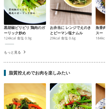
黒胡椒ビリビリ 鶏肉のガ
お弁当に レンジでえのき
魚香肉
ーリック炒め
とピーマン塩ナムル
スー
124
kcal
食塩
0.9
g
29
kcal
食塩
0.6
g
184
kcal
もっと見る
脂質控えめでお肉を楽しみたい