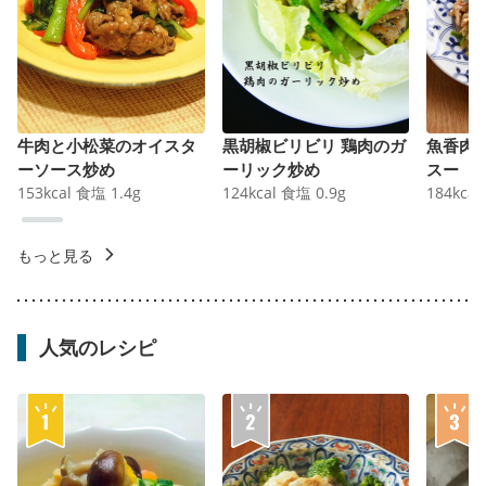
牛肉と小松菜のオイスタ
黒胡椒ビリビリ 鶏肉のガ
魚香肉
ーソース炒め
ーリック炒め
スー
153
kcal
食塩
1.4
g
124
kcal
食塩
0.9
g
184
kcal
もっと見る
人気のレシピ