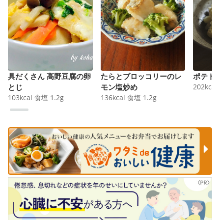
具だくさん 高野豆腐の卵
たらとブロッコリーのレ
ポテト
とじ
モン塩炒め
202
kcal
103
kcal
食塩
1.2
g
136
kcal
食塩
1.2
g