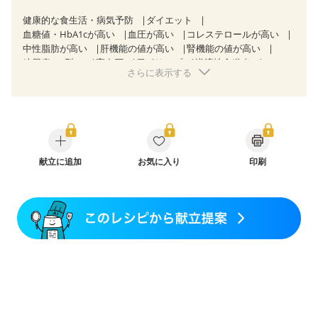
健康的な食生活・病気予防
ダイエット
血糖値・HbA1cが高い
血圧が高い
コレステロールが高い
中性脂肪が高い
肝機能の値が高い
腎機能の値が高い
糖尿病（2型）
高血圧
胃ポリープ
逆流性食道炎
さらに表示する
胆石症
慢性膵炎（移行期・寛解期）
過敏性腸症候群（IBS）
CKD（ステージ１）
CKD（ステージ２）
乳がん（抗がん剤治療中）
乳がん（ホルモン療法中）
乳がん（放射線治療中）
乳がん治療を終えた方・経過観察中の方など
飲み込みにくい
産後（ミルク）
骨折
骨粗しょう症
関節リウマチ
献立に追加
フレイル（年齢に合わせた体作り）
お気に入り
印刷
貧血対策
ニキビ・肌荒れ
妊活中
更年期