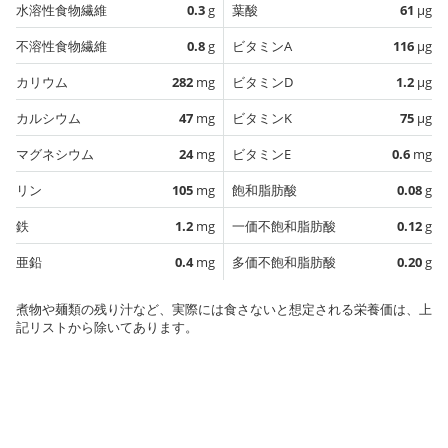
水溶性食物繊維
0.3
g
葉酸
61
µg
不溶性食物繊維
0.8
g
ビタミンA
116
µg
カリウム
282
mg
ビタミンD
1.2
µg
カルシウム
47
mg
ビタミンK
75
µg
マグネシウム
24
mg
ビタミンE
0.6
mg
リン
105
mg
飽和脂肪酸
0.08
g
鉄
1.2
mg
一価不飽和脂肪酸
0.12
g
亜鉛
0.4
mg
多価不飽和脂肪酸
0.20
g
煮物や麺類の残り汁など、実際には食さないと想定される栄養価は、上
記リストから除いてあります。