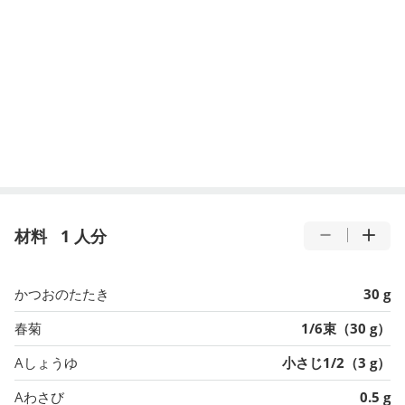
材料
1 人分
かつおのたたき
30 g
春菊
1/6束（30 g）
Aしょうゆ
小さじ1/2（3 g）
Aわさび
0.5 g