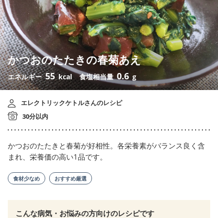
かつおのたたきの春菊あえ
55
0.6
エネルギー
kcal
食塩相当量
g
エレクトリックケトルさんのレシピ
30分以内
かつおのたたきと春菊が好相性。各栄養素がバランス良く含
まれ、栄養価の高い1品です。
食材少なめ
おすすめ厳選
こんな病気・お悩みの方向けのレシピです