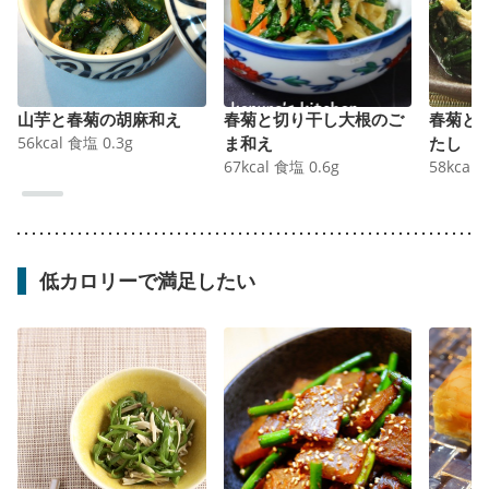
山芋と春菊の胡麻和え
春菊と切り干し大根のご
春菊と
56
kcal
食塩
0.3
g
ま和え
たし
67
kcal
食塩
0.6
g
58
kcal
低カロリーで満足したい