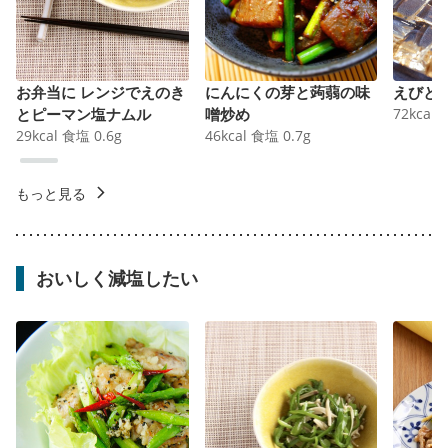
お弁当に レンジでえのき
にんにくの芽と蒟蒻の味
えびと
とピーマン塩ナムル
噌炒め
72
kcal
29
kcal
食塩
0.6
g
46
kcal
食塩
0.7
g
もっと見る
おいしく減塩したい