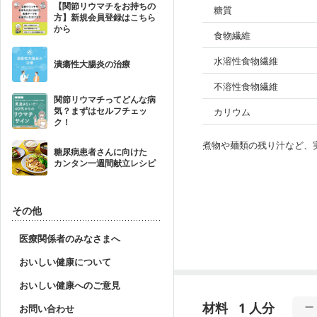
【関節リウマチをお持ちの
糖質
方】新規会員登録はこちら
から
食物繊維
水溶性食物繊維
潰瘍性大腸炎の治療
不溶性食物繊維
関節リウマチってどんな病
気？まずはセルフチェッ
カリウム
ク！
煮物や麺類の残り汁など、
糖尿病患者さんに向けた
カンタン一週間献立レシピ
その他
医療関係者のみなさまへ
おいしい健康について
おいしい健康へのご意見
材料
1 人分
お問い合わせ