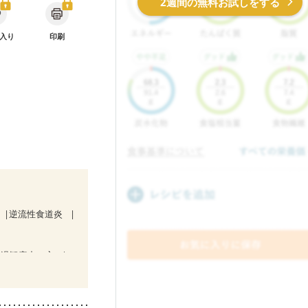
2週間の無料お試しをする
入り
印刷
逆流性食道炎
経過観察中の方
不良
栄養予防
更年期