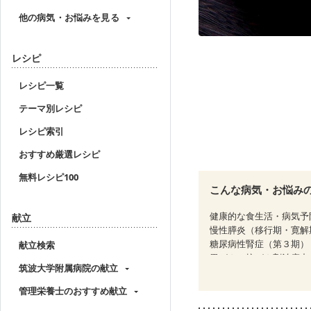
他の病気・お悩みを見る
レシピ
レシピ一覧
テーマ別レシピ
レシピ索引
おすすめ厳選レシピ
無料レシピ100
こんな病気・お悩み
健康的な食生活・病気予
献立
慢性膵炎（移行期・寛解
糖尿病性腎症（第３期）
献立検索
胃がん（抗がん剤治療中
筑波大学附属病院の献立
大腸がん（抗がん剤治療
産後（ミルク）
骨折
管理栄養士のおすすめ献立