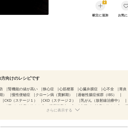
献立に追加
お気に
の方向けのレシピです
防
腎機能の値が高い
狭心症
心筋梗塞
心臓弁膜症
心不全
胃炎
期）
慢性便秘症
クローン病（寛解期）
過敏性腸症候群（IBS）
CKD（ステージ１）
CKD（ステージ２）
乳がん（放射線治療中）
）
胃がん治療を終えた方・経過観察中の方
大腸がん治療を終えた方・
さらに表示する
中）
大腸がん（放射線治療中）
飲み込みにくい
食欲がない
消化
骨粗しょう症
関節リウマチ
フレイル（年齢に合わせた体作り）
低