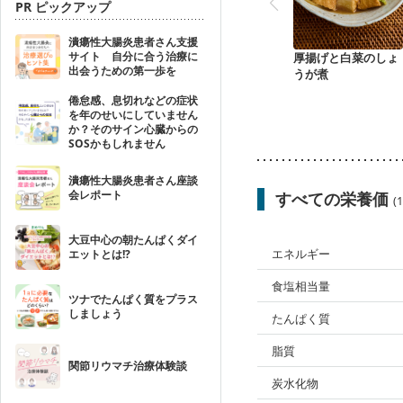
PR ピックアップ
潰瘍性大腸炎患者さん支援
サイト 自分に合う治療に
厚揚げと白菜のしょ
出会うための第一歩を
うが煮
倦怠感、息切れなどの症状
を年のせいにしていません
か？そのサイン心臓からの
SOSかもしれません
潰瘍性大腸炎患者さん座談
会レポート
すべての栄養価
(
大豆中心の朝たんぱくダイ
エネルギー
エットとは!?
食塩相当量
ツナでたんぱく質をプラス
しましょう
たんぱく質
脂質
関節リウマチ治療体験談
炭水化物