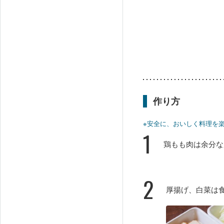
作り方
※安全に、おいしく料理を
1
鶏もも肉は余分な
2
厚揚げ、白菜は