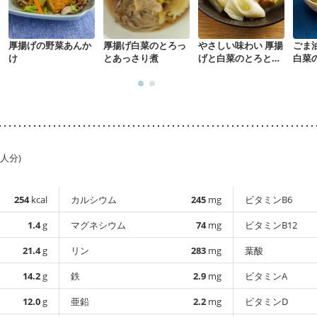
厚揚げの野菜あんか
厚揚げ白菜のとろっ
やさしい味わい 厚揚
ごま
け
とあっさり煮
げと白菜のとろとろ
白菜
煮
1人分)
254
kcal
カルシウム
245
mg
ビタミンB6
1.4
g
マグネシウム
74
mg
ビタミンB12
21.4
g
リン
283
mg
葉酸
14.2
g
鉄
2.9
mg
ビタミンA
12.0
g
亜鉛
2.2
mg
ビタミンD