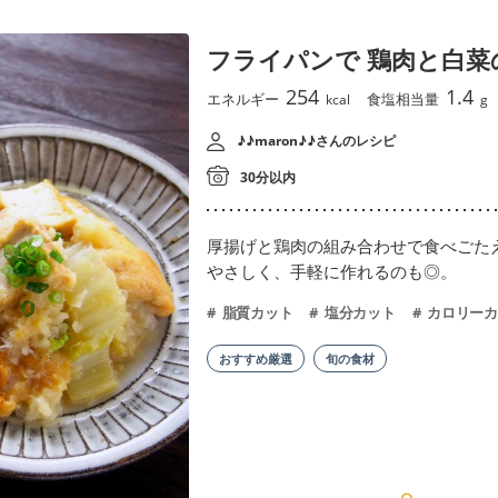
フライパンで 鶏肉と白菜
254
1.4
エネルギー
食塩相当量
kcal
g
♪♪maron♪♪さんのレシピ
30分以内
厚揚げと鶏肉の組み合わせで食べごた
やさしく、手軽に作れるのも◎。
脂質カット
塩分カット
カロリーカ
おすすめ厳選
旬の食材