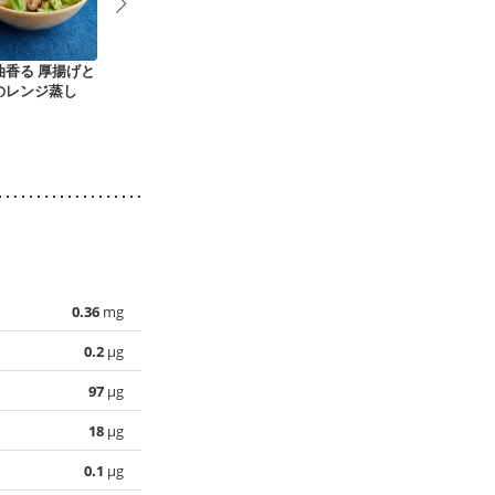
油香る 厚揚げと
厚揚げと白菜の炒め
厚揚げと白菜のおみ
厚揚げと赤ピ
のレンジ蒸し
煮
そ汁
のゴーヤーチ
ル
0.36
mg
0.2
µg
97
µg
18
µg
0.1
µg