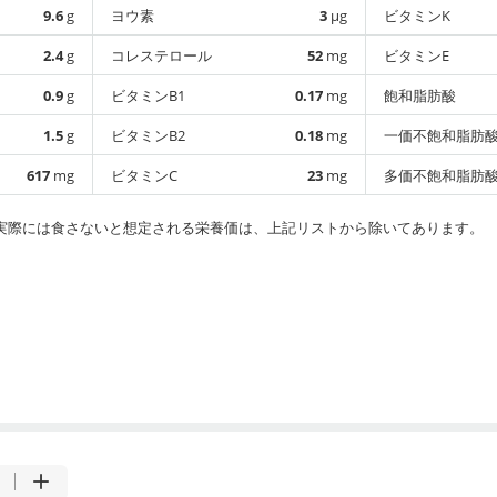
9.6
g
ヨウ素
3
µg
ビタミンK
2.4
g
コレステロール
52
mg
ビタミンE
0.9
g
ビタミンB1
0.17
mg
飽和脂肪酸
1.5
g
ビタミンB2
0.18
mg
一価不飽和脂肪
617
mg
ビタミンC
23
mg
多価不飽和脂肪
実際には食さないと想定される栄養価は、上記リストから除いてあります。