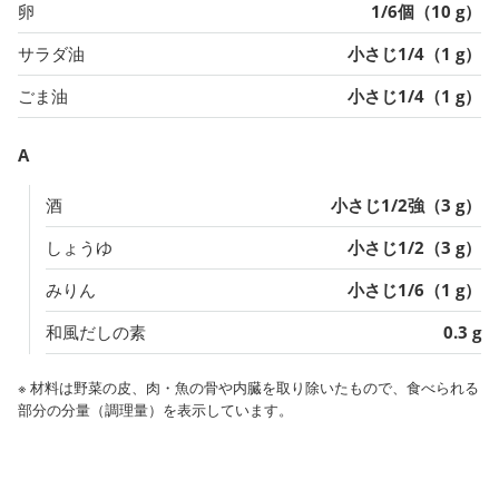
卵
1/6個（10 g）
サラダ油
小さじ1/4（1 g）
ごま油
小さじ1/4（1 g）
A
酒
小さじ1/2強（3 g）
しょうゆ
小さじ1/2（3 g）
みりん
小さじ1/6（1 g）
和風だしの素
0.3 g
※ 材料は野菜の皮、肉・魚の骨や内臓を取り除いたもので、食べられる
部分の分量（調理量）を表示しています。