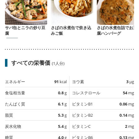
サバ缶とニラの炒り豆
さばの水煮缶で炊き込
さばの水煮缶詰でお豆
腐
みご飯
腐ハンバーグ
すべての栄養価
(1人分)
エネルギー
91
kcal
ヨウ素
3
µg
食塩相当量
0.8
g
コレステロール
54
mg
たんぱく質
6.1
g
ビタミンB1
0.06
mg
脂質
5.3
g
ビタミンB2
0.14
mg
炭水化物
5.4
g
ビタミンC
2
mg
糖質
4.0
g
ビタミンB6
0.13
mg