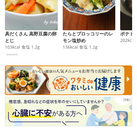
具だくさん 高野豆腐の卵
たらとブロッコリーのレ
ポテト
とじ
モン塩炒め
202
kcal
103
kcal
食塩
1.2
g
136
kcal
食塩
1.2
g