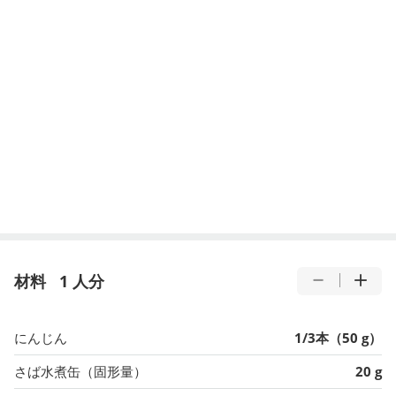
材料
1 人分
にんじん
1/3本（50 g）
さば水煮缶（固形量）
20 g