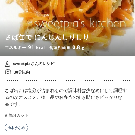
さば缶で にんじんしりしり
91
0.8
エネルギー
kcal
食塩相当量
g
sweetpiaさんのレシピ
30分以内
さば缶には塩分が含まれるので調味料は少なめにして調理す
るのがオススメ。後一品やお弁当のすき間にもピッタリな一
品です。
塩分カット
食材少なめ