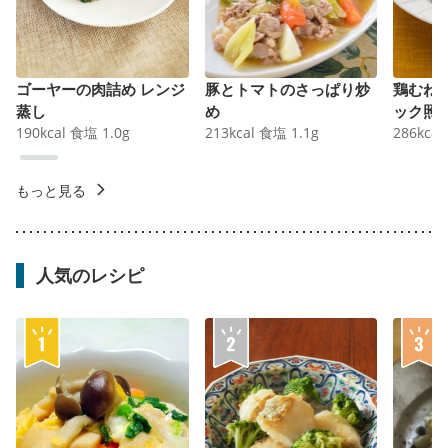
ゴーヤーの肉詰め レンジ
豚とトマトのさっぱり炒
鶏むね
蒸し
め
ック照
190
kcal
食塩
1.0
g
213
kcal
食塩
1.1
g
286
kcal
もっと見る
人気のレシピ