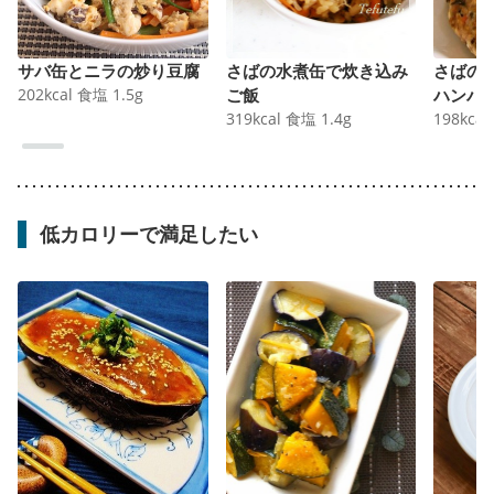
サバ缶とニラの炒り豆腐
さばの水煮缶で炊き込み
さばの
202
kcal
食塩
1.5
g
ご飯
ハンバ
319
kcal
食塩
1.4
g
198
kcal
低カロリーで満足したい