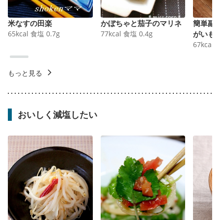
米なすの田楽
かぼちゃと茄子のマリネ
簡単副
65
kcal
食塩
0.7
g
77
kcal
食塩
0.4
g
がいも
67
kcal
もっと見る
おいしく減塩したい