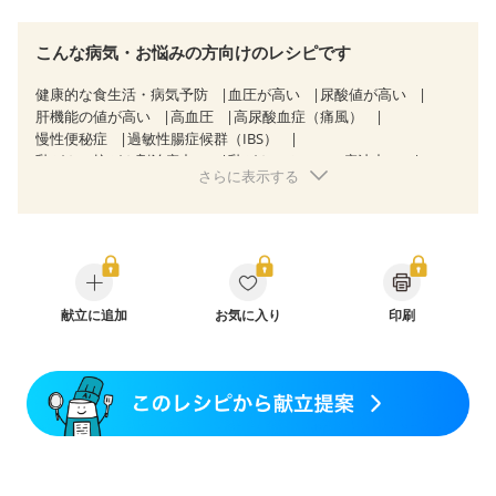
こんな病気・お悩みの方向けのレシピです
健康的な食生活・病気予防
血圧が高い
尿酸値が高い
肝機能の値が高い
高血圧
高尿酸血症（痛風）
慢性便秘症
過敏性腸症候群（IBS）
乳がん（抗がん剤治療中）
乳がん（ホルモン療法中）
さらに表示する
乳がん（放射線治療中）
乳がん治療を終えた方・経過観察中の方など
妊娠中(初期)
妊婦健診・体重増加が気になる（初期）
妊婦健診・血圧が気になる（初期）
妊婦健診・血糖値が気になる（初期）
妊娠高血圧(中期)
妊娠糖尿病(初期)
産後（母乳）
産後（混合栄養）
産後（ミルク）
献立に追加
骨折
骨粗しょう症
お気に入り
関節リウマチ
印刷
フレイル（年齢に合わせた体作り）
低栄養予防
貧血対策
ニキビ・肌荒れ
妊活中
更年期