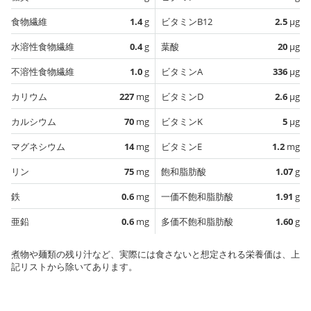
食物繊維
1.4
g
ビタミンB12
2.5
µg
水溶性食物繊維
0.4
g
葉酸
20
µg
不溶性食物繊維
1.0
g
ビタミンA
336
µg
カリウム
227
mg
ビタミンD
2.6
µg
カルシウム
70
mg
ビタミンK
5
µg
マグネシウム
14
mg
ビタミンE
1.2
mg
リン
75
mg
飽和脂肪酸
1.07
g
鉄
0.6
mg
一価不飽和脂肪酸
1.91
g
亜鉛
0.6
mg
多価不飽和脂肪酸
1.60
g
煮物や麺類の残り汁など、実際には食さないと想定される栄養価は、上
記リストから除いてあります。