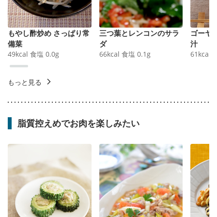
もやし酢炒め さっぱり常
三つ葉とレンコンのサラ
ゴーヤ
備菜
ダ
汁
49
kcal
食塩
0.0
g
66
kcal
食塩
0.1
g
61
kcal
もっと見る
脂質控えめでお肉を楽しみたい