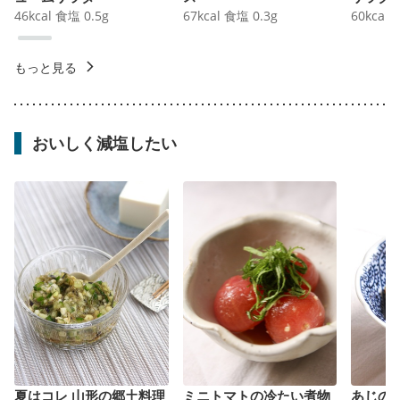
46
kcal
食塩
0.5
g
67
kcal
食塩
0.3
g
60
kcal
もっと見る
おいしく減塩したい
夏はコレ 山形の郷土料理
ミニトマトの冷たい煮物
あじの