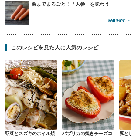
葉までまるごと！「人参」を味わう
記事を読む >
このレシピを見た人に人気のレシピ
野菜とスズキのホイル焼
パプリカの焼きチーズコ
豚とじ