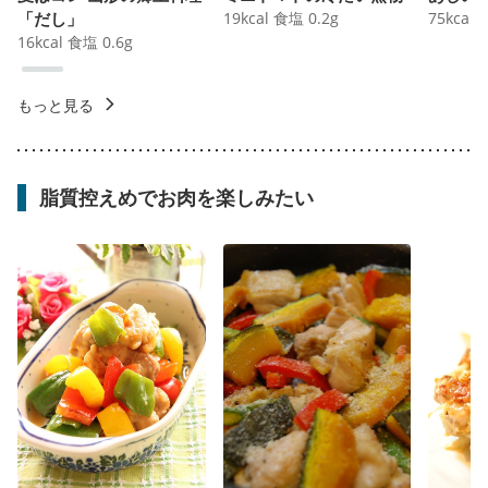
「だし」
19
kcal
食塩
0.2
g
75
kcal
16
kcal
食塩
0.6
g
もっと見る
脂質控えめでお肉を楽しみたい