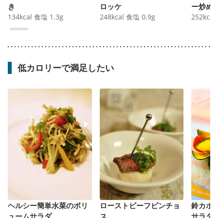
き
ロッケ
ー炒め
134
kcal
食塩
1.3
g
248
kcal
食塩
0.9
g
252
kcal
低カロリーで満足したい
ヘルシー簡単水菜のボリ
ローストビーフピンチョ
鈴カボ
ュームサラダ
ス
サラダ