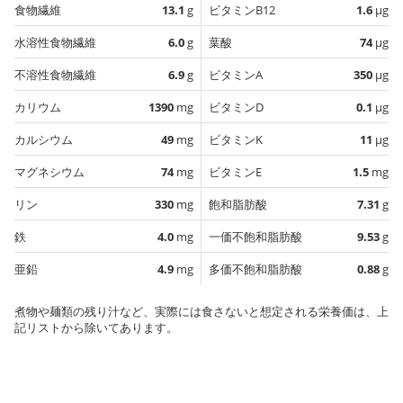
食物繊維
13.1
g
ビタミンB12
1.6
µg
水溶性食物繊維
6.0
g
葉酸
74
µg
不溶性食物繊維
6.9
g
ビタミンA
350
µg
カリウム
1390
mg
ビタミンD
0.1
µg
カルシウム
49
mg
ビタミンK
11
µg
マグネシウム
74
mg
ビタミンE
1.5
mg
リン
330
mg
飽和脂肪酸
7.31
g
鉄
4.0
mg
一価不飽和脂肪酸
9.53
g
亜鉛
4.9
mg
多価不飽和脂肪酸
0.88
g
煮物や麺類の残り汁など、実際には食さないと想定される栄養価は、上
記リストから除いてあります。