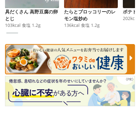
具だくさん 高野豆腐の卵
たらとブロッコリーのレ
ポテト
とじ
モン塩炒め
202
kcal
103
kcal
食塩
1.2
g
136
kcal
食塩
1.2
g