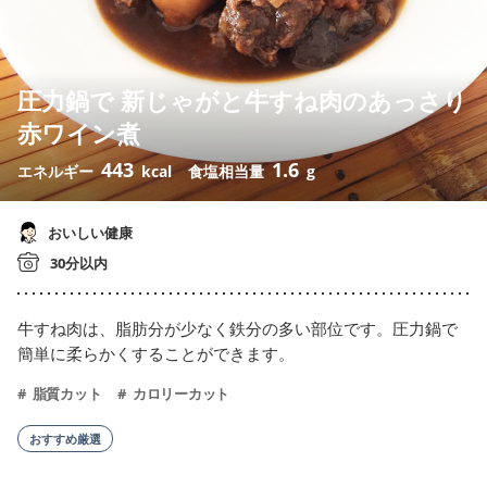
圧力鍋で 新じゃがと牛すね肉のあっさり
赤ワイン煮
443
1.6
エネルギー
kcal
食塩相当量
g
おいしい健康
30分以内
牛すね肉は、脂肪分が少なく鉄分の多い部位です。圧力鍋で
簡単に柔らかくすることができます。
脂質カット
カロリーカット
おすすめ厳選