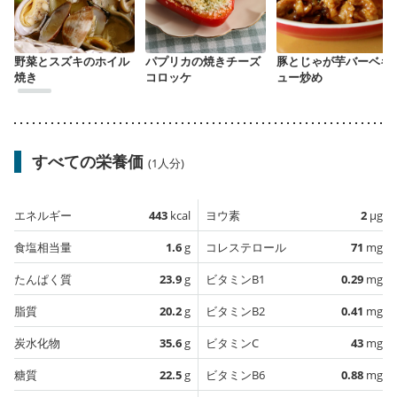
野菜とスズキのホイル
パプリカの焼きチーズ
豚とじゃが芋バーベキ
焼き
コロッケ
ュー炒め
すべての栄養価
(1人分)
エネルギー
443
kcal
ヨウ素
2
µg
食塩相当量
1.6
g
コレステロール
71
mg
たんぱく質
23.9
g
ビタミンB1
0.29
mg
脂質
20.2
g
ビタミンB2
0.41
mg
炭水化物
35.6
g
ビタミンC
43
mg
糖質
22.5
g
ビタミンB6
0.88
mg