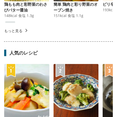
鶏もも肉と彩野菜のわさ
簡単 鶏肉と彩り野菜のオ
ピリ辛
びバター醤油
ーブン焼き
193
kcal
148
kcal
食塩
1.3
g
151
kcal
食塩
1.1
g
もっと見る
人気のレシピ