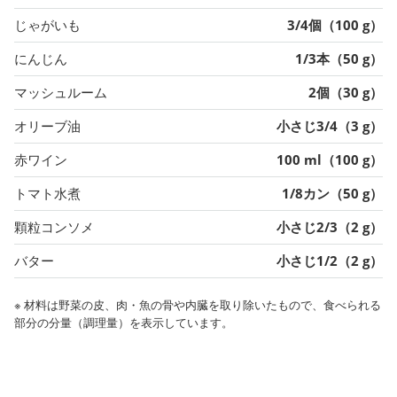
じゃがいも
3/4個（100 g）
にんじん
1/3本（50 g）
マッシュルーム
2個（30 g）
オリーブ油
小さじ3/4（3 g）
赤ワイン
100 ml（100 g）
トマト水煮
1/8カン（50 g）
顆粒コンソメ
小さじ2/3（2 g）
バター
小さじ1/2（2 g）
※ 材料は野菜の皮、肉・魚の骨や内臓を取り除いたもので、食べられる
部分の分量（調理量）を表示しています。