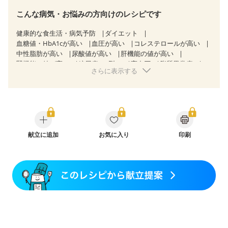
こんな病気・お悩みの方向けのレシピです
健康的な食生活・病気予防
ダイエット
血糖値・HbA1cが高い
血圧が高い
コレステロールが高い
中性脂肪が高い
尿酸値が高い
肝機能の値が高い
腎機能の値が高い
糖尿病（2型）
高血圧
脂質異常症
さらに表示する
高尿酸血症（痛風）
胃ポリープ
胆石症
慢性膵炎（移行期・寛解期）
非アルコール性脂肪肝
痔
過敏性腸症候群（IBS）
睡眠時無呼吸症候群
糖尿病性腎症（第１期）
糖尿病性腎症（第２期）
糖尿病性腎症（第３期）
CKD（ステージ１）
CKD（ステージ２）
乳がん（抗がん剤治療中）
乳がん（ホルモン療法中）
献立に追加
お気に入り
乳がん（放射線治療中）
印刷
乳がん治療を終えた方・経過観察中の方など
妊娠中(初期)
妊婦健診・体重増加が気になる（初期）
妊婦健診・血圧が気になる（初期）
妊婦健診・血糖値が気になる（初期）
妊娠高血圧(中期)
妊娠糖尿病(初期)
産後（母乳）
産後（混合栄養）
産後（ミルク）
骨折
骨粗しょう症
関節リウマチ
乾癬
フレイル（年齢に合わせた体作り）
低栄養予防
貧血対策
ニキビ・肌荒れ
妊活中
更年期