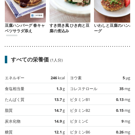
豆腐ハンバーグ 春キャ
すき焼き風 ひき肉と豆
いわしと豆腐のハンバ
ベツサラダ添え
腐の煮込み
ーグ
すべての栄養価
(1人分)
エネルギー
246
kcal
ヨウ素
5
µg
食塩相当量
1.3
g
コレステロール
35
mg
たんぱく質
13.7
g
ビタミンB1
0.13
mg
脂質
14.7
g
ビタミンB2
0.15
mg
炭水化物
14.9
g
ビタミンC
9
mg
糖質
12.1
g
ビタミンB6
0.26
mg