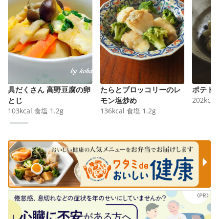
具だくさん 高野豆腐の卵
たらとブロッコリーのレ
ポテト
とじ
モン塩炒め
202
kcal
103
kcal
食塩
1.2
g
136
kcal
食塩
1.2
g