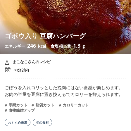
ゴボウ入り 豆腐ハンバーグ
246
1.3
エネルギー
kcal
食塩相当量
g
まこなこさんのレシピ
30分以内
ごぼうを入れコリッとした挽肉にはない食感が楽しめます。
お肉の半量を豆腐に置き換えるでカロリーを抑えられます。
手間カット
脂質カット
カロリーカット
食物繊維アップ
おすすめ厳選
旬の食材