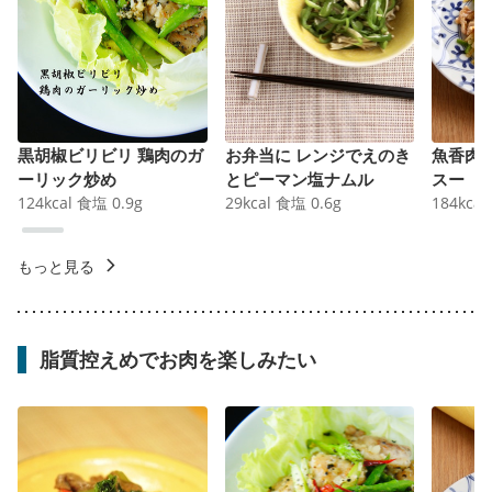
黒胡椒ビリビリ 鶏肉のガ
お弁当に レンジでえのき
魚香肉
ーリック炒め
とピーマン塩ナムル
スー
124
kcal
食塩
0.9
g
29
kcal
食塩
0.6
g
184
kcal
もっと見る
脂質控えめでお肉を楽しみたい