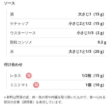
ソース
酒
大さじ1（15 g）
ケチャップ
小さじ2と1/2（15 g）
ウスターソース
小さじ1/3（2 g）
顆粒コンソメ
0.2 g
水
大さじ1と1/3（20 g）
付け合わせ
レタス
1/2枚（15 g）
ミニトマト
1個（10 g）
※ 材料は野菜の皮、肉・魚の骨や内臓を取り除いたもので、食べられる
部分の分量（調理量）を表示しています。