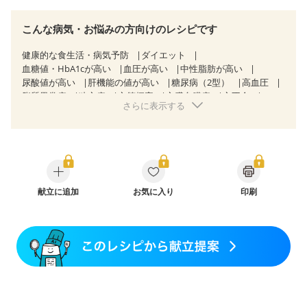
こんな病気・お悩みの方向けのレシピです
健康的な食生活・病気予防
ダイエット
血糖値・HbA1cが高い
血圧が高い
中性脂肪が高い
尿酸値が高い
肝機能の値が高い
糖尿病（2型）
高血圧
脂質異常症
狭心症
心筋梗塞
心臓弁膜症
心不全
さらに表示する
胃ポリープ
胆石症
慢性膵炎（移行期・寛解期）
慢性便秘症
過敏性腸症候群（IBS）
睡眠時無呼吸症候群
糖尿病性腎症（第１期）
糖尿病性腎症（第２期）
糖尿病性腎症（第３期）
CKD（ステージ３a）
CKD（ステージ３b）
透析
乳がん（抗がん剤治療中）
乳がん（ホルモン療法中）
乳がん（放射線治療中）
乳がん治療を終えた方・経過観察中の方など
献立に追加
お気に入り
印刷
飲み込みにくい
味の感じ方が変わった
妊娠中(初期)
妊婦健診・体重増加が気になる（初期）
妊婦健診・血圧が気になる（初期）
妊婦健診・血糖値が気になる（初期）
妊娠高血圧(中期)
妊娠糖尿病(初期)
産後（母乳）
産後（混合栄養）
産後（ミルク）
骨折
骨粗しょう症
関節リウマチ
乾癬
フレイル（年齢に合わせた体作り）
低栄養予防
貧血対策
ニキビ・肌荒れ
妊活中
更年期