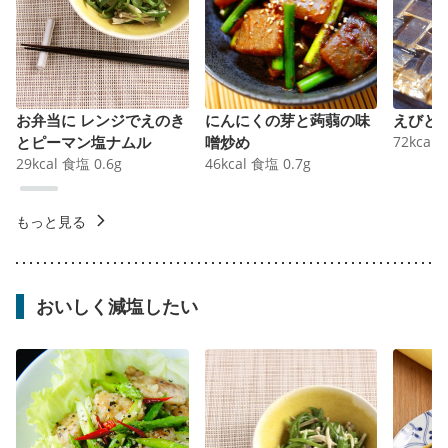
お弁当に レンジでえのき
にんにくの芽と蒟蒻の味
えびと
とピーマン塩ナムル
噌炒め
72
kcal
29
kcal
食塩
0.6
g
46
kcal
食塩
0.7
g
もっと見る
おいしく減塩したい