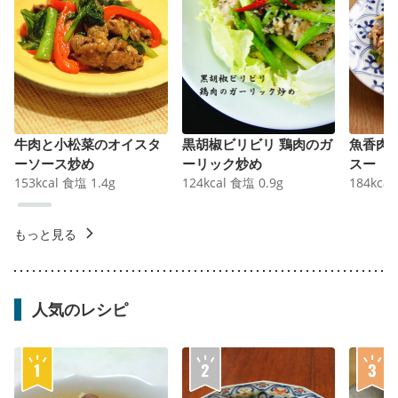
牛肉と小松菜のオイスタ
黒胡椒ビリビリ 鶏肉のガ
魚香肉
ーソース炒め
ーリック炒め
スー
153
kcal
食塩
1.4
g
124
kcal
食塩
0.9
g
184
kcal
もっと見る
人気のレシピ