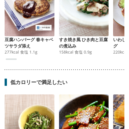
豆腐ハンバーグ 春キャベ
すき焼き風 ひき肉と豆腐
いわし
ツサラダ添え
の煮込み
グ
277
kcal
食塩
1.1
g
158
kcal
食塩
0.9
g
220
kcal
低カロリーで満足したい