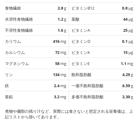
食物繊維
2.8
g
ビタミンB12
0.8
µg
水溶性食物繊維
1.2
g
葉酸
44
µg
不溶性食物繊維
1.6
g
ビタミンA
25
µg
カリウム
416
mg
ビタミンD
0.1
µg
カルシウム
72
mg
ビタミンK
15
µg
マグネシウム
58
mg
ビタミンE
1.1
mg
リン
134
mg
飽和脂肪酸
4.29
g
鉄
2.4
mg
一価不飽和脂肪酸
6.59
g
亜鉛
3.2
mg
多価不飽和脂肪酸
2.30
g
煮物や麺類の残り汁など、実際には食さないと想定される栄養価は、上
記リストから除いてあります。