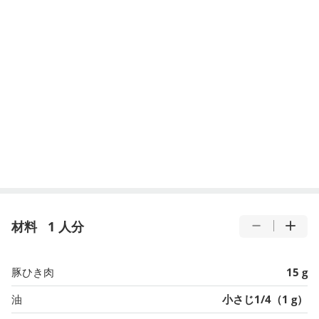
材料
1 人分
豚ひき肉
15 g
油
小さじ1/4（1 g）