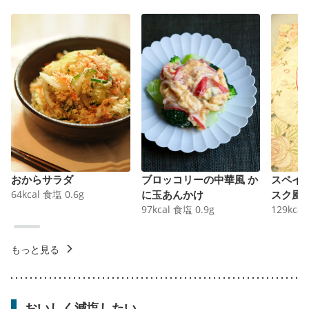
おからサラダ
ブロッコリーの中華風 か
スペイ
64
kcal
食塩
0.6
g
に玉あんかけ
スク風
97
kcal
食塩
0.9
g
129
kcal
もっと見る
おいしく減塩したい