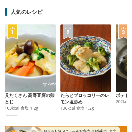
人気のレシピ
具だくさん 高野豆腐の卵
たらとブロッコリーのレ
ポテト
とじ
モン塩炒め
202
kcal
103
kcal
食塩
1.2
g
136
kcal
食塩
1.2
g