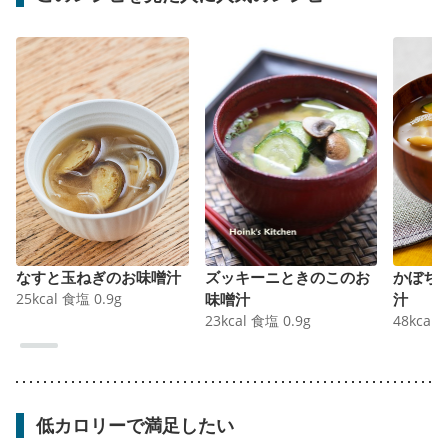
なすと玉ねぎのお味噌汁
ズッキーニときのこのお
かぼち
25
kcal
食塩
0.9
g
味噌汁
汁
23
kcal
食塩
0.9
g
48
kcal
低カロリーで満足したい