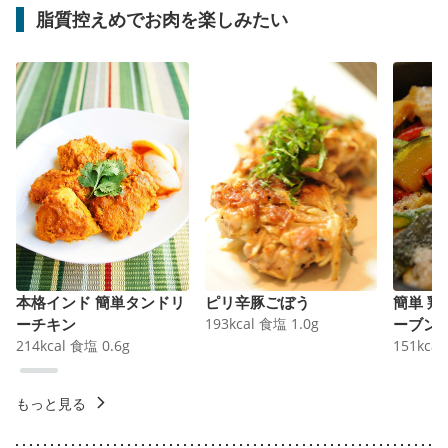
脂質控えめでお肉を楽しみたい
本格インド 簡単タンドリ
ピリ辛豚ごぼう
簡単 
ーチキン
193
kcal
食塩
1.0
g
ーブン
214
kcal
食塩
0.6
g
151
kcal
もっと見る