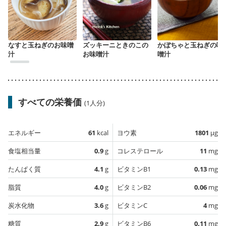
なすと玉ねぎのお味噌
ズッキーニときのこの
かぼちゃと玉ねぎの味
汁
お味噌汁
噌汁
すべての栄養価
(1人分)
エネルギー
61
kcal
ヨウ素
1801
µg
食塩相当量
0.9
g
コレステロール
11
mg
たんぱく質
4.1
g
ビタミンB1
0.13
mg
脂質
4.0
g
ビタミンB2
0.06
mg
炭水化物
3.6
g
ビタミンC
4
mg
糖質
2.9
g
ビタミンB6
0.11
mg