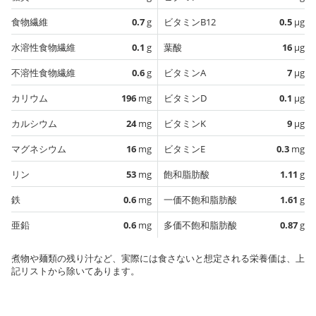
食物繊維
0.7
g
ビタミンB12
0.5
µg
水溶性食物繊維
0.1
g
葉酸
16
µg
不溶性食物繊維
0.6
g
ビタミンA
7
µg
カリウム
196
mg
ビタミンD
0.1
µg
カルシウム
24
mg
ビタミンK
9
µg
マグネシウム
16
mg
ビタミンE
0.3
mg
リン
53
mg
飽和脂肪酸
1.11
g
鉄
0.6
mg
一価不飽和脂肪酸
1.61
g
亜鉛
0.6
mg
多価不飽和脂肪酸
0.87
g
煮物や麺類の残り汁など、実際には食さないと想定される栄養価は、上
記リストから除いてあります。