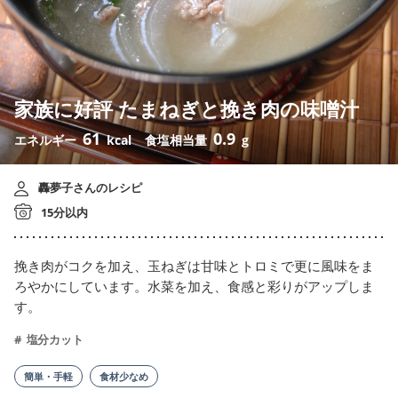
家族に好評 たまねぎと挽き肉の味噌汁
61
0.9
エネルギー
kcal
食塩相当量
g
轟夢子さんのレシピ
15分以内
挽き肉がコクを加え、玉ねぎは甘味とトロミで更に風味をま
ろやかにしています。水菜を加え、食感と彩りがアップしま
す。
塩分カット
簡単・手軽
食材少なめ