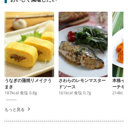
うなぎの蒲焼リメイクう
さわらのレモンマスター
本格イ
まき
ドソース
ーチキ
187
kcal
食塩
0.8
g
161
kcal
食塩
0.7
g
214
kcal
もっと見る