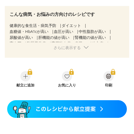
こんな病気・お悩みの方向けのレシピです
健康的な食生活・病気予防
ダイエット
血糖値・HbA1cが高い
血圧が高い
中性脂肪が高い
尿酸値が高い
肝機能の値が高い
腎機能の値が高い
高血圧
脂質異常症
高尿酸血症（痛風）
狭心症
さらに表示する
心筋梗塞
心臓弁膜症
心不全
過敏性腸症候群（IBS）
CKD（ステージ１）
CKD（ステージ２）
CKD（ステージ３a）
乳がん（抗がん剤治療中）
乳がん（ホルモン療法中）
乳がん（放射線治療中）
乳がん治療を終えた方・経過観察中の方など
食欲がない
妊娠中(初期)
妊婦健診・体重増加が気になる（初期）
妊婦健診・血圧が気になる（初期）
献立に追加
お気に入り
印刷
妊婦健診・血糖値が気になる（初期）
妊娠高血圧(中期)
妊娠糖尿病(初期)
産後（母乳）
産後（混合栄養）
産後（ミルク）
骨折
骨粗しょう症
関節リウマチ
フレイル（年齢に合わせた体作り）
低栄養予防
貧血対策
ニキビ・肌荒れ
妊活中
更年期