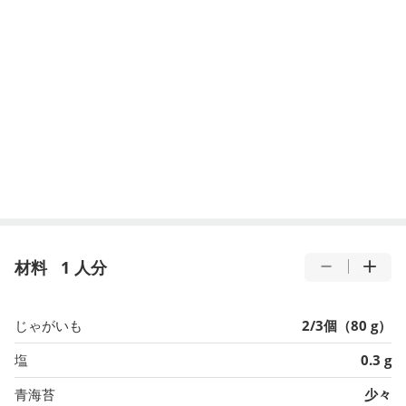
材料
1 人分
じゃがいも
2/3個（80 g）
塩
0.3 g
青海苔
少々