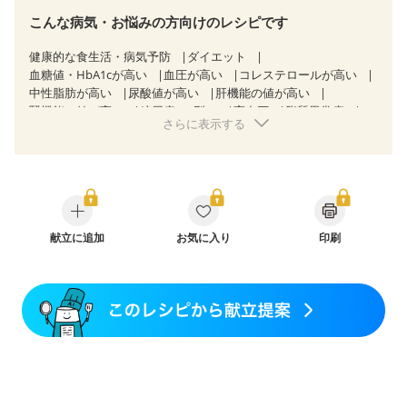
こんな病気・お悩みの方向けのレシピです
健康的な食生活・病気予防
ダイエット
血糖値・HbA1cが高い
血圧が高い
コレステロールが高い
中性脂肪が高い
尿酸値が高い
肝機能の値が高い
腎機能の値が高い
糖尿病（2型）
高血圧
脂質異常症
さらに表示する
高尿酸血症（痛風）
狭心症
心筋梗塞
心臓弁膜症
心不全
胃ポリープ
胆石症
慢性膵炎（移行期・寛解期）
非アルコール性脂肪肝
痔
過敏性腸症候群（IBS）
睡眠時無呼吸症候群
糖尿病性腎症（第１期）
糖尿病性腎症（第２期）
糖尿病性腎症（第３期）
CKD（ステージ１）
CKD（ステージ２）
CKD（ステージ３a）
献立に追加
乳がん（抗がん剤治療中）
お気に入り
印刷
乳がん（ホルモン療法中）
乳がん（放射線治療中）
乳がん治療を終えた方・経過観察中の方など
味の感じ方が変わった
食欲がない
妊娠中(初期)
妊婦健診・体重増加が気になる（初期）
妊婦健診・血圧が気になる（初期）
妊婦健診・血糖値が気になる（初期）
妊娠高血圧(中期)
妊娠糖尿病(初期)
産後（母乳）
産後（混合栄養）
産後（ミルク）
骨折
骨粗しょう症
関節リウマチ
乾癬
フレイル（年齢に合わせた体作り）
貧血対策