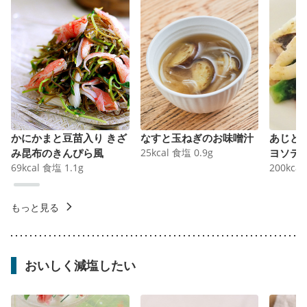
かにかまと豆苗入り きざ
なすと玉ねぎのお味噌汁
あじと
み昆布のきんぴら風
25
kcal
食塩
0.9
g
ヨソテ
69
kcal
食塩
1.1
g
200
kcal
もっと見る
おいしく減塩したい