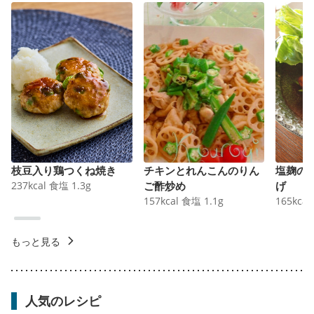
枝豆入り鶏つくね焼き
チキンとれんこんのりん
塩麹の
237
kcal
食塩
1.3
g
ご酢炒め
げ
157
kcal
食塩
1.1
g
165
kcal
もっと見る
人気のレシピ