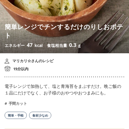
簡単レンジでチンするだけのりしおポテ
ト
47
0.3
エネルギー
kcal
食塩相当量
g
マリカリ☆さんのレシピ
15分以内
電子レンジで加熱して、塩と青海苔をまぶすだけ。晩ご飯の
１品にだけでなく、お子様のおやつやおつまみにも。
手間カット
簡単・手軽
食材少なめ