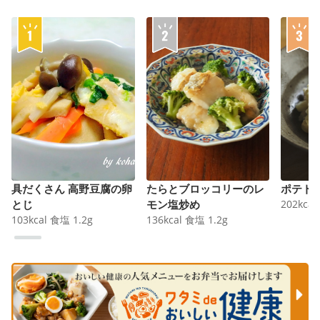
具だくさん 高野豆腐の卵
たらとブロッコリーのレ
ポテト
とじ
モン塩炒め
202
kcal
103
kcal
食塩
1.2
g
136
kcal
食塩
1.2
g