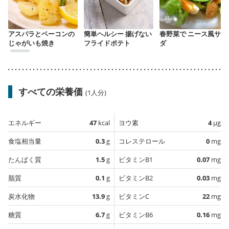
アスパラとベーコンの
簡単ヘルシー 揚げない
春野菜で ニース風サラ
じゃがいも焼き
フライドポテト
ダ
すべての栄養価
(1人分)
エネルギー
47
kcal
ヨウ素
4
µg
食塩相当量
0.3
g
コレステロール
0
mg
たんぱく質
1.5
g
ビタミンB1
0.07
mg
脂質
0.1
g
ビタミンB2
0.03
mg
炭水化物
13.9
g
ビタミンC
22
mg
糖質
6.7
g
ビタミンB6
0.16
mg