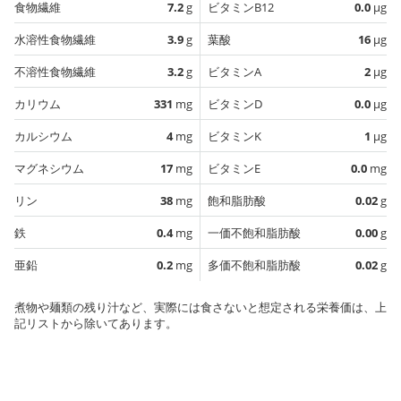
食物繊維
7.2
g
ビタミンB12
0.0
µg
水溶性食物繊維
3.9
g
葉酸
16
µg
不溶性食物繊維
3.2
g
ビタミンA
2
µg
カリウム
331
mg
ビタミンD
0.0
µg
カルシウム
4
mg
ビタミンK
1
µg
マグネシウム
17
mg
ビタミンE
0.0
mg
リン
38
mg
飽和脂肪酸
0.02
g
鉄
0.4
mg
一価不飽和脂肪酸
0.00
g
亜鉛
0.2
mg
多価不飽和脂肪酸
0.02
g
煮物や麺類の残り汁など、実際には食さないと想定される栄養価は、上
記リストから除いてあります。