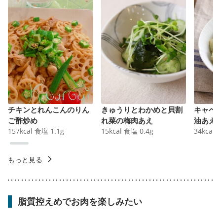
チキンとれんこんのりん
きゅうりとわかめと貝割
キャベ
ご酢炒め
れ菜の梅肉あえ
油あえ
157
kcal
食塩
1.1
g
15
kcal
食塩
0.4
g
34
kcal
もっと見る
脂質控えめでお肉を楽しみたい