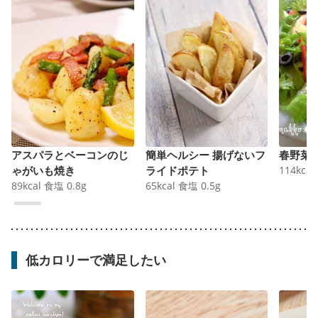
アスパラとベーコンのじ
簡単ヘルシー 揚げないフ
春野菜
ゃがいも焼き
ライドポテト
114
kcal
89
kcal
食塩
0.8
g
65
kcal
食塩
0.5
g
低カロリーで満足したい