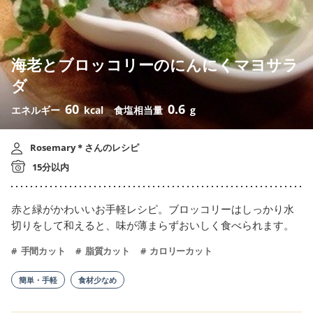
海老とブロッコリーのにんにくマヨサラ
ダ
60
0.6
エネルギー
kcal
食塩相当量
g
Rosemary＊さんのレシピ
15分以内
赤と緑がかわいいお手軽レシピ。ブロッコリーはしっかり水
切りをして和えると、味が薄まらずおいしく食べられます。
手間カット
脂質カット
カロリーカット
簡単・手軽
食材少なめ