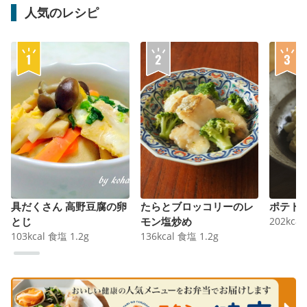
人気のレシピ
具だくさん 高野豆腐の卵
たらとブロッコリーのレ
ポテト
とじ
モン塩炒め
202
kcal
103
kcal
食塩
1.2
g
136
kcal
食塩
1.2
g