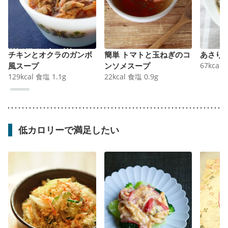
チキンとオクラのガンボ
簡単 トマトと玉ねぎのコ
あさり
風スープ
ンソメスープ
67
kcal
129
kcal
食塩
1.1
g
22
kcal
食塩
0.9
g
低カロリーで満足したい