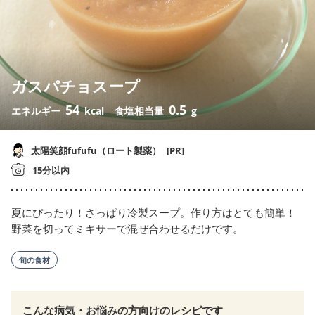
ガスパチョスープ
54
0.5
エネルギー
kcal
食塩相当量
g
太陽笑顔fufufu（ロート製薬）
[PR]
15分以内
夏にぴったり！さっぱり冷製スープ。作り方はとても簡単！
野菜を切ってミキサーで混ぜ合わせるだけです。
旬の食材
こんな病気・お悩みの方向けのレシピです