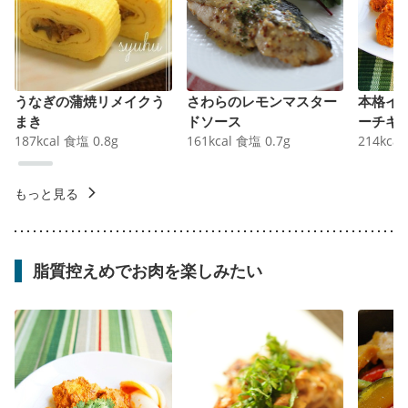
うなぎの蒲焼リメイクう
さわらのレモンマスター
本格イ
まき
ドソース
ーチキ
187
kcal
食塩
0.8
g
161
kcal
食塩
0.7
g
214
kcal
もっと見る
脂質控えめでお肉を楽しみたい