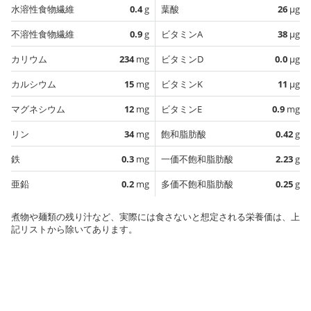
水溶性食物繊維
0.4
g
葉酸
26
µg
不溶性食物繊維
0.9
g
ビタミンA
38
µg
カリウム
234
mg
ビタミンD
0.0
µg
カルシウム
15
mg
ビタミンK
11
µg
マグネシウム
12
mg
ビタミンE
0.9
mg
リン
34
mg
飽和脂肪酸
0.42
g
鉄
0.3
mg
一価不飽和脂肪酸
2.23
g
亜鉛
0.2
mg
多価不飽和脂肪酸
0.25
g
煮物や麺類の残り汁など、実際には食さないと想定される栄養価は、上
記リストから除いてあります。