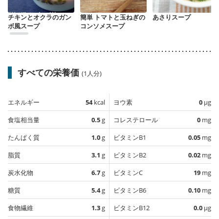
チキンとオクラのガン
簡単 トマトと玉ねぎの
あさりスープ
ボ風スープ
コンソメスープ
すべての栄養価
(1人分)
エネルギー
54
kcal
ヨウ素
0
µg
食塩相当量
0.5
g
コレステロール
0
mg
たんぱく質
1.0
g
ビタミンB1
0.05
mg
脂質
3.1
g
ビタミンB2
0.02
mg
炭水化物
6.7
g
ビタミンC
19
mg
糖質
5.4
g
ビタミンB6
0.10
mg
食物繊維
1.3
g
ビタミンB12
0.0
µg