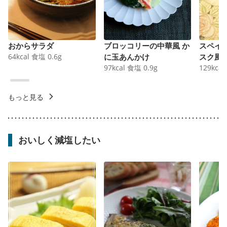
おからサラダ
ブロッコリーの中華風 か
スペイ
64
kcal
食塩
0.6
g
に玉あんかけ
スク風
97
kcal
食塩
0.9
g
129
kcal
もっと見る
おいしく減塩したい