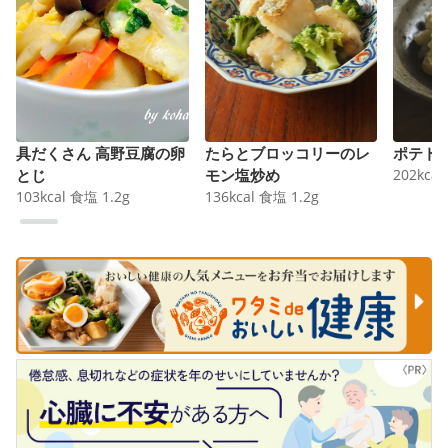
具だくさん 高野豆腐の卵
たらとブロッコリーのレ
ポテト
とじ
モン塩炒め
202
kcal
103
kcal
食塩
1.2
g
136
kcal
食塩
1.2
g