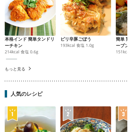
本格インド 簡単タンドリ
ピリ辛豚ごぼう
簡単 
ーチキン
193
kcal
食塩
1.0
g
ーブン
214
kcal
食塩
0.6
g
151
kcal
もっと見る
人気のレシピ