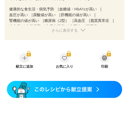
健康的な食生活・病気予防
血糖値・HbA1cが高い
血圧が高い
尿酸値が高い
肝機能の値が高い
腎機能の値が高い
糖尿病（2型）
高血圧
脂質異常症
狭心症
心筋梗塞
心臓弁膜症
心不全
胆石症
さらに表示する
慢性便秘症
過敏性腸症候群（IBS）
糖尿病性腎症（第３期）
CKD（ステージ１）
CKD（ステージ２）
CKD（ステージ３a）
乳がん（抗がん剤治療中）
乳がん（ホルモン療法中）
乳がん（放射線治療中）
乳がん治療を終えた方・経過観察中の方など
味の感じ方が変わった
献立に追加
食欲がない
お気に入り
妊娠中(初期)
印刷
妊婦健診・体重増加が気になる（初期）
妊婦健診・血圧が気になる（初期）
妊婦健診・血糖値が気になる（初期）
妊娠高血圧(中期)
妊娠糖尿病(初期)
産後（母乳）
産後（混合栄養）
産後（ミルク）
骨折
骨粗しょう症
関節リウマチ
低栄養予防
貧血対策
ニキビ・肌荒れ
更年期