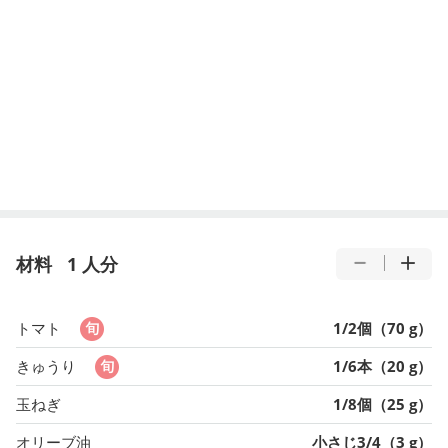
材料
1 人分
トマト
1/2個（70 g）
きゅうり
1/6本（20 g）
玉ねぎ
1/8個（25 g）
オリーブ油
小さじ3/4（3 g）