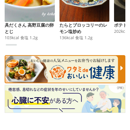
具だくさん 高野豆腐の卵
たらとブロッコリーのレ
ポテト
とじ
モン塩炒め
202
kcal
103
kcal
食塩
1.2
g
136
kcal
食塩
1.2
g