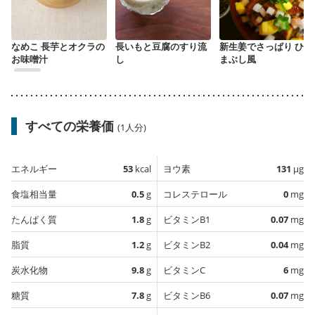
なめこ 長芋とオクラの
長いもと豆腐のすり流
新生姜でさっぱり ひつ
お味噌汁
し
まぶし風
すべての栄養価
(1人分)
エネルギー
53
kcal
ヨウ素
131
µg
食塩相当量
0.5
g
コレステロール
0
mg
たんぱく質
1.8
g
ビタミンB1
0.07
mg
脂質
1.2
g
ビタミンB2
0.04
mg
炭水化物
9.8
g
ビタミンC
6
mg
糖質
7.8
g
ビタミンB6
0.07
mg