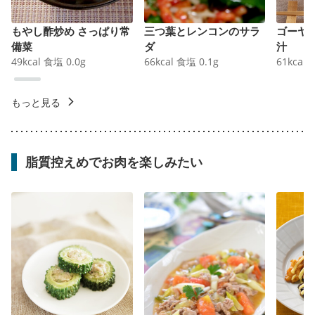
もやし酢炒め さっぱり常
三つ葉とレンコンのサラ
ゴーヤ
備菜
ダ
汁
49
kcal
食塩
0.0
g
66
kcal
食塩
0.1
g
61
kcal
もっと見る
脂質控えめでお肉を楽しみたい