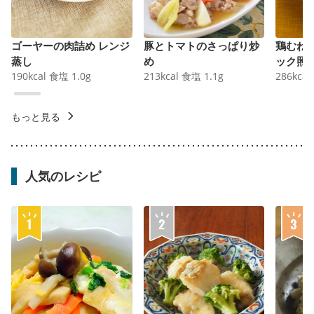
ゴーヤーの肉詰め レンジ
豚とトマトのさっぱり炒
鶏むね
蒸し
め
ック照
190
kcal
食塩
1.0
g
213
kcal
食塩
1.1
g
286
kcal
もっと見る
人気のレシピ