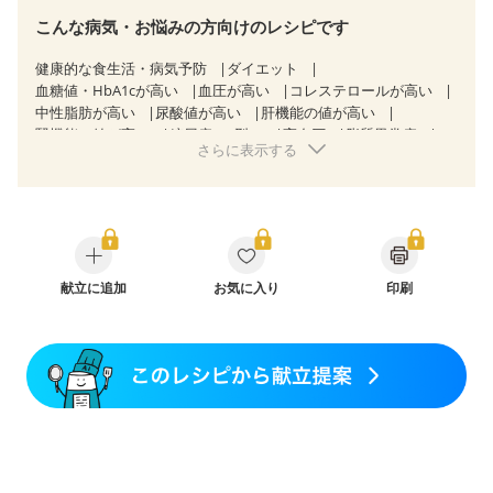
こんな病気・お悩みの方向けのレシピです
健康的な食生活・病気予防
ダイエット
血糖値・HbA1cが高い
血圧が高い
コレステロールが高い
中性脂肪が高い
尿酸値が高い
肝機能の値が高い
腎機能の値が高い
糖尿病（2型）
高血圧
脂質異常症
さらに表示する
高尿酸血症（痛風）
狭心症
心筋梗塞
心臓弁膜症
心不全
胃炎
胃ポリープ
逆流性食道炎
胆石症
慢性膵炎（移行期・寛解期）
非アルコール性脂肪肝
痔
慢性便秘症
過敏性腸症候群（IBS）
睡眠時無呼吸症候群
糖尿病性腎症（第１期）
糖尿病性腎症（第２期）
糖尿病性腎症（第３期）
CKD（ステージ１）
CKD（ステージ２）
献立に追加
CKD（ステージ３a）
お気に入り
印刷
乳がん（抗がん剤治療中）
乳がん（ホルモン療法中）
乳がん（放射線治療中）
乳がん治療を終えた方・経過観察中の方など
食欲がない
妊娠中(初期)
妊婦健診・体重増加が気になる（初期）
妊婦健診・血圧が気になる（初期）
妊婦健診・血糖値が気になる（初期）
妊娠高血圧(中期)
妊娠糖尿病(初期)
産後（母乳）
産後（混合栄養）
産後（ミルク）
骨折
骨粗しょう症
関節リウマチ
乾癬
フレイル（年齢に合わせた体作り）
貧血対策