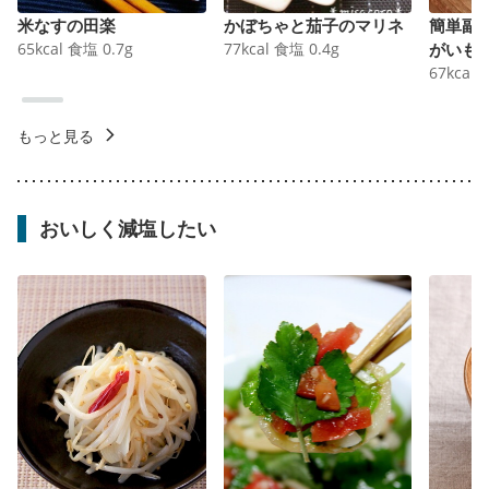
米なすの田楽
かぼちゃと茄子のマリネ
簡単副
65
kcal
食塩
0.7
g
77
kcal
食塩
0.4
g
がいも
67
kcal
もっと見る
おいしく減塩したい