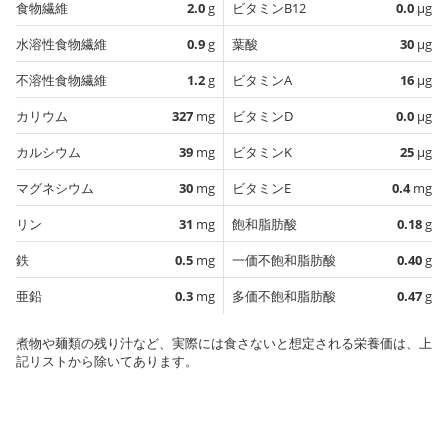
食物繊維
2.0
g
ビタミンB12
0.0
µg
水溶性食物繊維
0.9
g
葉酸
30
µg
不溶性食物繊維
1.2
g
ビタミンA
16
µg
カリウム
327
mg
ビタミンD
0.0
µg
カルシウム
39
mg
ビタミンK
25
µg
マグネシウム
30
mg
ビタミンE
0.4
mg
リン
31
mg
飽和脂肪酸
0.18
g
鉄
0.5
mg
一価不飽和脂肪酸
0.40
g
亜鉛
0.3
mg
多価不飽和脂肪酸
0.47
g
煮物や麺類の残り汁など、実際には食さないと想定される栄養価は、上
記リストから除いてあります。