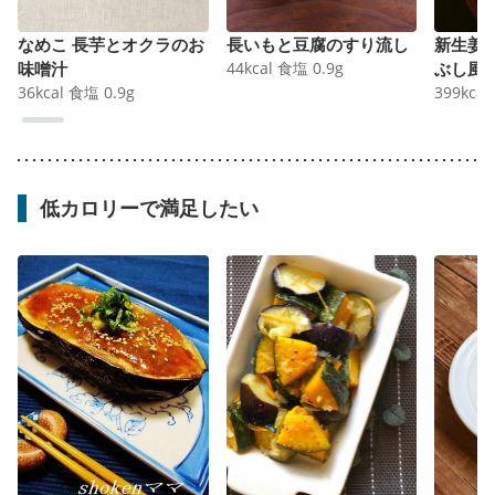
なめこ 長芋とオクラのお
長いもと豆腐のすり流し
新生姜
味噌汁
44
kcal
食塩
0.9
g
ぶし風
36
kcal
食塩
0.9
g
399
kcal
低カロリーで満足したい