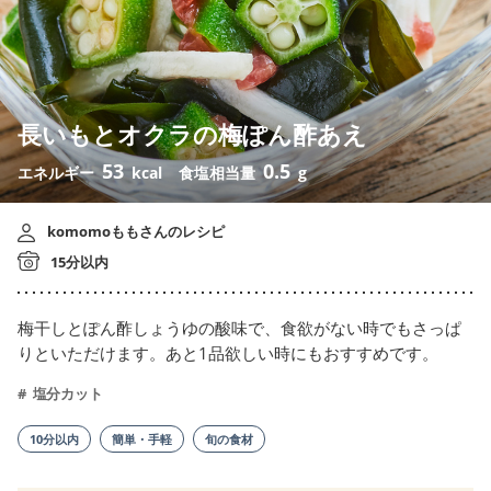
長いもとオクラの梅ぽん酢あえ
53
0.5
エネルギー
kcal
食塩相当量
g
komomoももさんのレシピ
15分以内
梅干しとぽん酢しょうゆの酸味で、食欲がない時でもさっぱ
りといただけます。あと1品欲しい時にもおすすめです。
塩分カット
10分以内
簡単・手軽
旬の食材