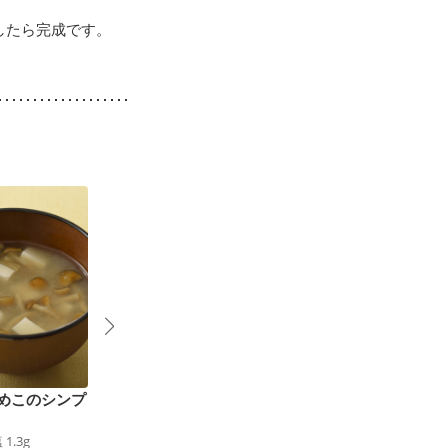
したら完成です。
めこのシンプ
豆腐のみそ汁
汁ひかえめ味噌汁
36
kcal
食塩
0.9
g
32
kcal
食塩
0.7
g
4
塩
1.3
g