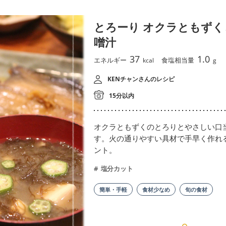
とろーり オクラともずく
噌汁
37
1.0
エネルギー
食塩相当量
kcal
g
KENチャンさんのレシピ
15分以内
オクラともずくのとろりとやさしい口
す。火の通りやすい具材で手早く作れ
ント。
塩分カット
簡単・手軽
食材少なめ
旬の食材