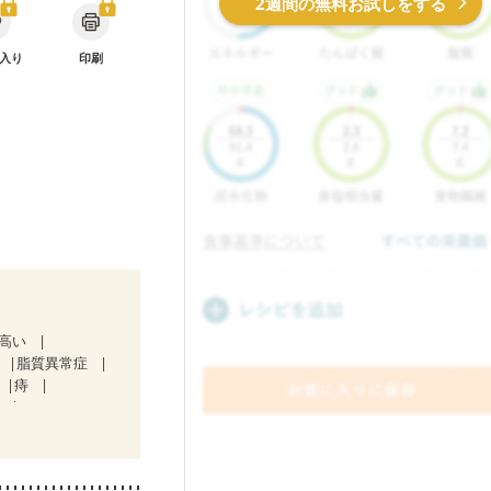
2週間の無料お試しをする
入り
印刷
が高い
脂質異常症
痔
）
）
経過観察中の方
じ方が変わった