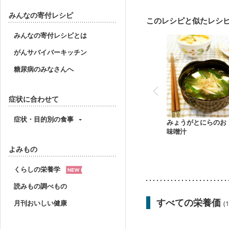
食欲がない
妊娠中(初
妊婦健診・血糖値が気に
みんなの寄付レシピ
このレシピと似たレシ
産後（ミルク）
骨折
貧血対策
ニキビ・肌
みんなの寄付レシピとは
がんサバイバーキッチン
糖尿病のみなさんへ
症状に合わせて
症状・目的別の食事
みょうがとにらのお
味噌汁
よみもの
くらしの栄養学
読みもの調べもの
すべての栄養価
月刊おいしい健康
(