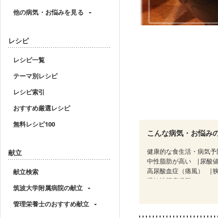
他の病気・お悩みを見る
レシピ
レシピ一覧
テーマ別レシピ
レシピ索引
おすすめ厳選レシピ
無料レシピ100
こんな病気・お悩み
健康的な食生活・病気予
献立
中性脂肪が高い
尿酸
高尿酸血症（痛風）
献立検索
過敏性腸症候群（IBS）
筑波大学附属病院の献立
CKD（ステージ１）
C
乳がん（放射線治療中）
管理栄養士のおすすめ献立
大腸がん治療を終えた方