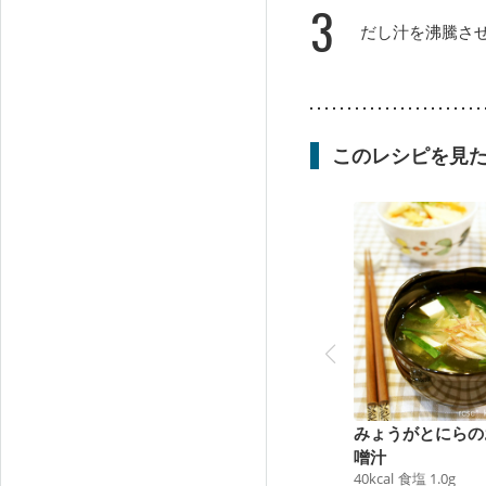
3
だし汁を沸騰さ
このレシピを見
みょうがとにらの
噌汁
40
kcal
食塩
1.0
g