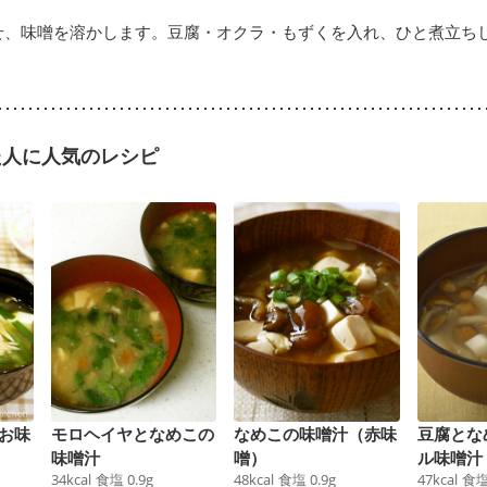
せ、味噌を溶かします。豆腐・オクラ・もずくを入れ、ひと煮立ち
た人に人気のレシピ
お味
モロヘイヤとなめこの
なめこの味噌汁（赤味
豆腐とな
味噌汁
噌）
ル味噌汁
34
kcal
食塩
0.9
g
48
kcal
食塩
0.9
g
47
kcal
食