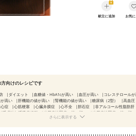
献立に追加
お気に
の方向けのレシピです
防
ダイエット
血糖値・HbA1cが高い
血圧が高い
コレステロール
値が高い
肝機能の値が高い
腎機能の値が高い
糖尿病（2型）
高血圧
狭心症
心筋梗塞
心臓弁膜症
心不全
胆石症
非アルコール性脂肪肝
睡眠時無呼吸症候群
糖尿病性腎症（第１期）
糖尿病性腎症（第２期
さらに表示する
KD（ステージ２）
乳がん（抗がん剤治療中）
乳がん（ホルモン療法中
乳がん治療を終えた方・経過観察中の方など
胃がん治療を終えた方・
・経過観察中の方
大腸がん（放射線治療中）
飲み込みにくい
味の感