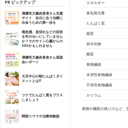
PR ピックアップ
エネルギー
食塩相当量
潰瘍性大腸炎患者さん支援
サイト 自分に合う治療に
出会うための第一歩を
たんぱく質
倦怠感、息切れなどの症状
脂質
を年のせいにしていません
か？そのサイン心臓からの
炭水化物
SOSかもしれません
糖質
潰瘍性大腸炎患者さん座談
会レポート
食物繊維
水溶性食物繊維
大豆中心の朝たんぱくダイ
エットとは!?
不溶性食物繊維
ツナでたんぱく質をプラス
カリウム
しましょう
煮物や麺類の残り汁など、
関節リウマチ治療体験談