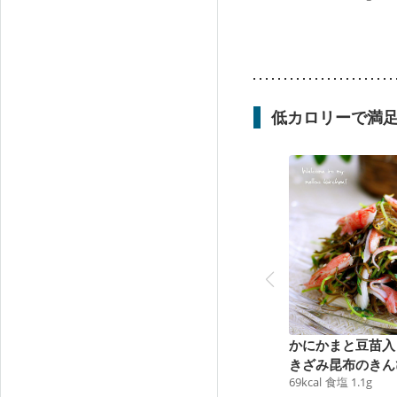
低カロリーで満
かにかまと豆苗入
きざみ昆布のきん
69
kcal
食塩
1.1
g
風