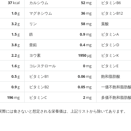
37
kcal
カルシウム
52
mg
ビタミンB6
1.0
g
マグネシウム
36
mg
ビタミンB12
3.2
g
リン
58
mg
葉酸
1.5
g
鉄
0.9
mg
ビタミンA
3.8
g
亜鉛
0.4
mg
ビタミンD
2.2
g
ヨウ素
1950
µg
ビタミンK
1.6
g
コレステロール
0
mg
ビタミンE
0.5
g
ビタミンB1
0.06
mg
飽和脂肪酸
0.9
g
ビタミンB2
0.05
mg
一価不飽和脂肪
196
mg
ビタミンC
2
mg
多価不飽和脂肪
実際には食さないと想定される栄養価は、上記リストから除いてあります。