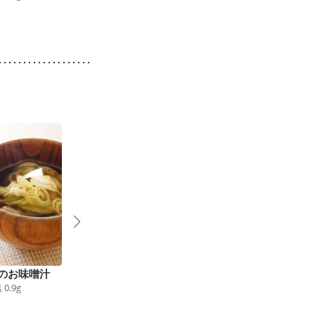
のお味噌汁
わさマヨごまサラダ
夏色 カボチャと枝豆
塩
0.9
g
70
kcal
食塩
0.4
g
のサラダ
67
kcal
食塩
0.1
g
1