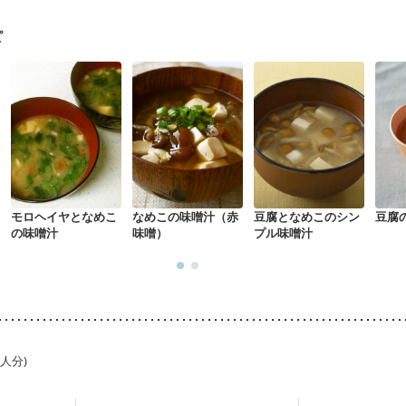
期)
妊婦健診・体重増加が気になる（初期）
妊婦健診・血圧が気になる
なる（初期）
妊娠高血圧(中期)
妊娠糖尿病(初期)
産後（母乳）
産
ピ
骨粗しょう症
関節リウマチ
乾癬
フレイル（年齢に合わせた体作り
荒れ
妊活中
更年期
モロヘイヤとなめこ
なめこの味噌汁（赤
豆腐となめこのシン
豆腐
の味噌汁
味噌）
プル味噌汁
1人分)