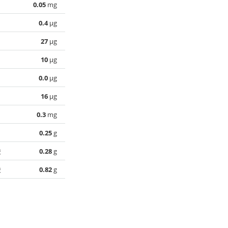
0.05
mg
0.4
µg
27
µg
10
µg
0.0
µg
16
µg
0.3
mg
0.25
g
酸
0.28
g
酸
0.82
g