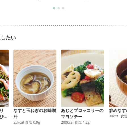
足したい
り
なすと玉ねぎのお味噌
あじとブロッコリーの
炒めなす
38
kcal
食
ぴら
汁
マヨソテー
25
kcal
食塩
0.9
g
200
kcal
食塩
1.2
g