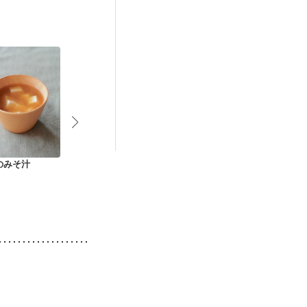
（初期）
後（混合栄養）
）
低栄養予防
のみそ汁
汁ひかえめ味噌汁
豆腐とねぎの味噌汁
かに風味かま
味噌汁