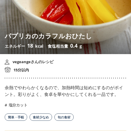
パプリカのカラフルおひたし
18
0.4
エネルギー
kcal
食塩相当量
g
vegeangeさんのレシピ
15分以内
余熱でやわらかくなるので、加熱時間は短めにするのがポイ
ント。彩りがよく、食卓を華やかにしてくれる一品です。
塩分カット
簡単・手軽
食材少なめ
旬の食材