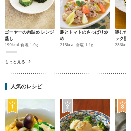
ゴーヤーの肉詰め レンジ
豚とトマトのさっぱり炒
鶏むね
蒸し
め
ック照
190
kcal
食塩
1.0
g
213
kcal
食塩
1.1
g
286
kcal
もっと見る
人気のレシピ