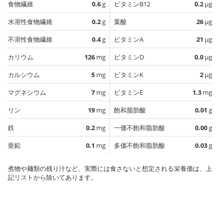
食物繊維
0.6
g
ビタミンB12
0.2
µg
水溶性食物繊維
0.2
g
葉酸
26
µg
不溶性食物繊維
0.4
g
ビタミンA
21
µg
カリウム
126
mg
ビタミンD
0.0
µg
カルシウム
5
mg
ビタミンK
2
µg
マグネシウム
7
mg
ビタミンE
1.3
mg
リン
19
mg
飽和脂肪酸
0.01
g
鉄
0.2
mg
一価不飽和脂肪酸
0.00
g
亜鉛
0.1
mg
多価不飽和脂肪酸
0.03
g
煮物や麺類の残り汁など、実際には食さないと想定される栄養価は、上
記リストから除いてあります。