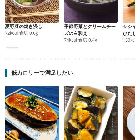
夏野菜の焼き浸し
季節野菜とクリームチー
シシャ
72
kcal
食塩
0.6
g
ズの白和え
びたし
74
kcal
食塩
0.4
g
163
kcal
低カロリーで満足したい