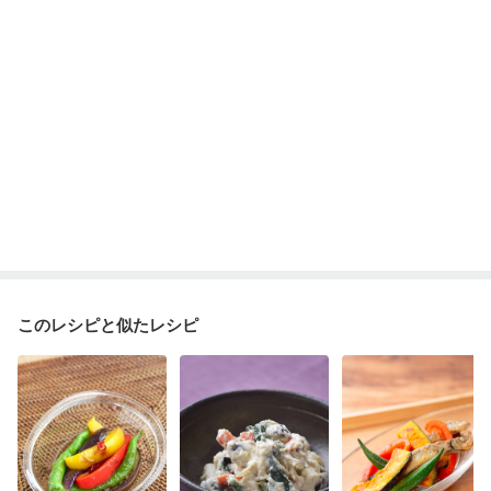
消化不良
妊娠中(初期)
妊婦健診・体重増加が気になる（初期）
妊婦健診・血圧が気になる（初期）
妊婦健診・血糖値が気になる（初期）
妊娠高血圧(中期)
妊娠糖尿病(初期)
産後（母乳）
産後（混合栄養）
産後（ミルク）
骨折
骨粗しょう症
関節リウマチ
乾癬
貧血対策
ニキビ・肌荒れ
妊活中
更年期
このレシピと似たレシピ