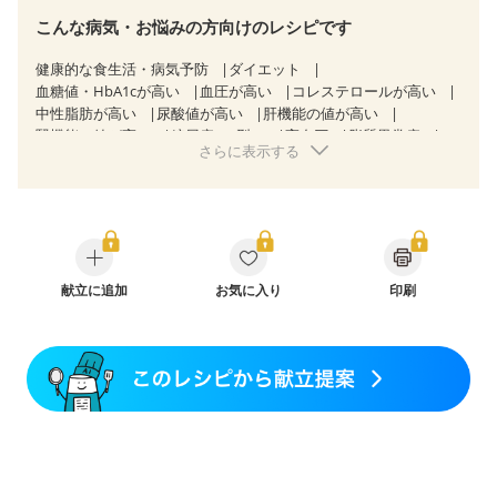
こんな病気・お悩みの方向けのレシピです
健康的な食生活・病気予防
ダイエット
血糖値・HbA1cが高い
血圧が高い
コレステロールが高い
中性脂肪が高い
尿酸値が高い
肝機能の値が高い
腎機能の値が高い
糖尿病（2型）
高血圧
脂質異常症
さらに表示する
高尿酸血症（痛風）
狭心症
心筋梗塞
心臓弁膜症
心不全
胃炎
胃ポリープ
消化性潰瘍（胃・十二指腸潰瘍）
逆流性食道炎
胆石症
慢性膵炎（移行期・寛解期）
痔
潰瘍性大腸炎（寛解期）
クローン病（寛解期）
過敏性腸症候群（IBS）
糖尿病性腎症（第１期）
糖尿病性腎症（第２期）
糖尿病性腎症（第３期）
献立に追加
CKD（ステージ１）
お気に入り
印刷
CKD（ステージ２）
CKD（ステージ３a）
CKD（ステージ３b）
透析
乳がん（抗がん剤治療中）
乳がん（ホルモン療法中）
乳がん（放射線治療中）
乳がん治療を終えた方・経過観察中の方など
胃がん（抗がん剤治療中）
胃がん治療を終えた方・経過観察中の方
大腸がん治療を終えた方・経過観察中の方
大腸がん（抗がん剤治療中）
大腸がん（放射線治療中）
飲み込みにくい
味の感じ方が変わった
食欲がない