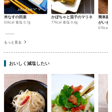
米なすの田楽
かぼちゃと茄子のマリネ
簡単副
65
kcal
食塩
0.7
g
77
kcal
食塩
0.4
g
がいも
67
kcal
もっと見る
おいしく減塩したい