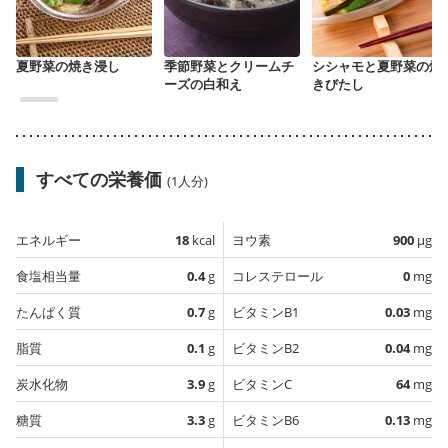
夏野菜の焼き浸し
季節野菜とクリームチ
シシャモと夏野菜の焼
ーズの白和え
きびたし
すべての栄養価
(1人分)
エネルギー
18
kcal
ヨウ素
900
µg
食塩相当量
0.4
g
コレステロール
0
mg
たんぱく質
0.7
g
ビタミンB1
0.03
mg
脂質
0.1
g
ビタミンB2
0.04
mg
炭水化物
3.9
g
ビタミンC
64
mg
糖質
3.3
g
ビタミンB6
0.13
mg