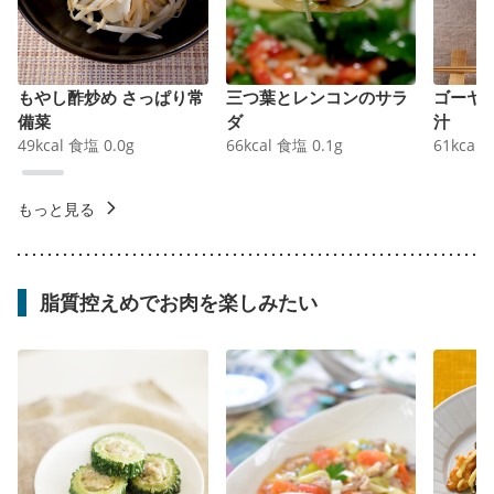
もやし酢炒め さっぱり常
三つ葉とレンコンのサラ
ゴーヤ
備菜
ダ
汁
49
kcal
食塩
0.0
g
66
kcal
食塩
0.1
g
61
kcal
もっと見る
脂質控えめでお肉を楽しみたい