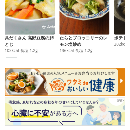
具だくさん 高野豆腐の卵
たらとブロッコリーのレ
ポテト
とじ
モン塩炒め
202
kcal
103
kcal
食塩
1.2
g
136
kcal
食塩
1.2
g