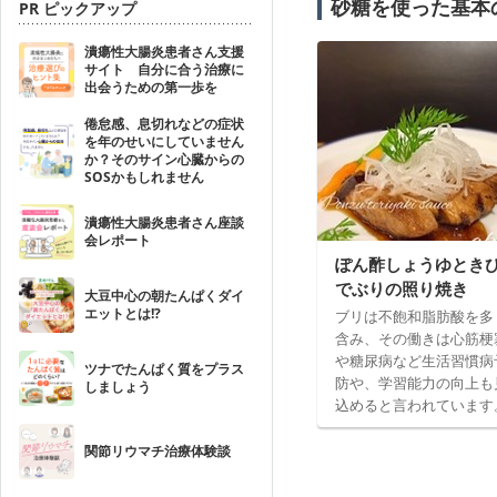
砂糖を使った基本
PR ピックアップ
潰瘍性大腸炎患者さん支援
サイト 自分に合う治療に
出会うための第一歩を
倦怠感、息切れなどの症状
を年のせいにしていません
か？そのサイン心臓からの
SOSかもしれません
潰瘍性大腸炎患者さん座談
会レポート
ぽん酢しょうゆとき
でぶりの照り焼き
大豆中心の朝たんぱくダイ
エットとは!?
ブリは不飽和脂肪酸を多
含み、その働きは心筋梗
や糖尿病など生活習慣病
ツナでたんぱく質をプラス
防や、学習能力の向上も
しましょう
込めると言われています
関節リウマチ治療体験談