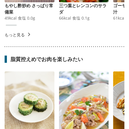
もやし酢炒め さっぱり常
三つ葉とレンコンのサラ
ゴーヤ
備菜
ダ
汁
49
kcal
食塩
0.0
g
66
kcal
食塩
0.1
g
61
kcal
もっと見る
脂質控えめでお肉を楽しみたい