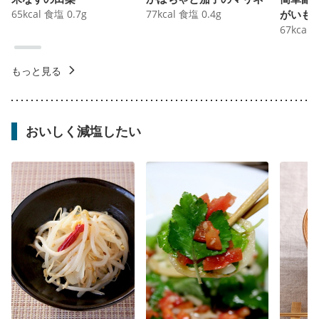
65
kcal
食塩
0.7
g
77
kcal
食塩
0.4
g
がいも
67
kcal
もっと見る
おいしく減塩したい