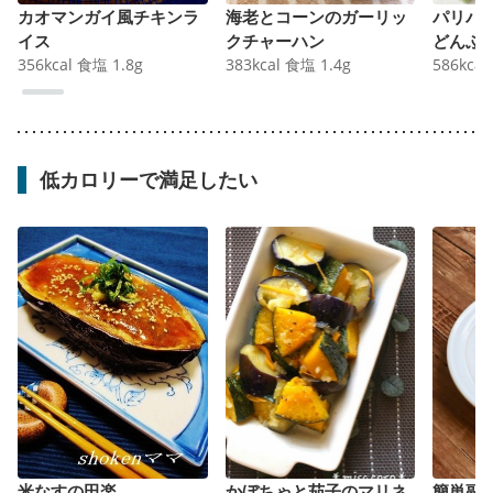
カオマンガイ風チキンラ
海老とコーンのガーリッ
パリパ
イス
クチャーハン
どんぶ
356
kcal
食塩
1.8
g
383
kcal
食塩
1.4
g
586
kcal
低カロリーで満足したい
米なすの田楽
かぼちゃと茄子のマリネ
簡単副