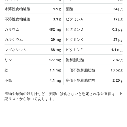
水溶性食物繊維
1.9
g
葉酸
54
µg
不溶性食物繊維
3.1
g
ビタミンA
17
µg
カリウム
482
mg
ビタミンD
0.2
µg
カルシウム
29
mg
ビタミンK
27
µg
マグネシウム
38
mg
ビタミンE
1.1
mg
リン
177
mg
飽和脂肪酸
7.87
g
鉄
1.1
mg
一価不飽和脂肪酸
13.52
g
亜鉛
4.1
mg
多価不飽和脂肪酸
2.20
g
煮物や麺類の残り汁など、実際には食さないと想定される栄養価は、上
記リストから除いてあります。