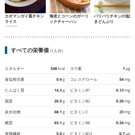
カオマンガイ風チキン
海老とコーンのガーリ
パリパリチキンの塩焼
ライス
ックチャーハン
きどんぶり
すべての栄養価
(1人分)
エネルギー
548
kcal
ヨウ素
1
µg
食塩相当量
0.6
g
コレステロール
54
mg
たんぱく質
14.3
g
ビタミンB1
0.13
mg
脂質
26.5
g
ビタミンB2
0.20
mg
炭水化物
68.1
g
ビタミンC
23
mg
糖質
63.1
g
ビタミンB6
0.34
mg
食物繊維
5.0
g
ビタミンB12
0.7
µg