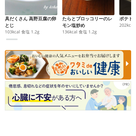
具だくさん 高野豆腐の卵
たらとブロッコリーのレ
ポテト
とじ
モン塩炒め
202
kcal
103
kcal
食塩
1.2
g
136
kcal
食塩
1.2
g