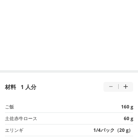
材料
1 人分
ご飯
160 g
土佐赤牛ロース
60 g
エリンギ
1/4パック（20 g）