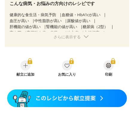
こんな病気・お悩みの方向けのレシピです
健康的な食生活・病気予防
血糖値・HbA1cが高い
血圧が高い
中性脂肪が高い
尿酸値が高い
肝機能の値が高い
腎機能の値が高い
糖尿病（2型）
高血圧
高尿酸血症（痛風）
狭心症
心筋梗塞
さらに表示する
心臓弁膜症
心不全
胆石症
非アルコール性脂肪肝
慢性便秘症
過敏性腸症候群（IBS）
睡眠時無呼吸症候群
糖尿病性腎症（第１期）
糖尿病性腎症（第２期）
糖尿病性腎症（第３期）
CKD（ステージ１）
CKD（ステージ２）
CKD（ステージ３a）
CKD（ステージ３b）
乳がん（抗がん剤治療中）
乳がん（ホルモン療法中）
献立に追加
お気に入り
乳がん（放射線治療中）
印刷
乳がん治療を終えた方・経過観察中の方など
産後（ミルク）
骨折
関節リウマチ
乾癬
フレイル（年齢に合わせた体作り）
貧血対策
ニキビ・肌荒れ
妊活中
更年期