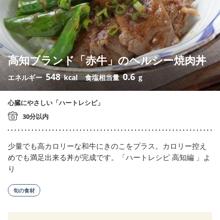
高知ブランド「赤牛」のヘルシー焼肉丼
548
0.6
エネルギー
kcal
食塩相当量
g
心臓にやさしい「ハートレシピ」
30分以内
少量でも高カロリーな和牛にきのこをプラス。カロリー控え
めでも満足出来る丼が完成です。「ハートレシピ 高知編 」よ
り
旬の食材