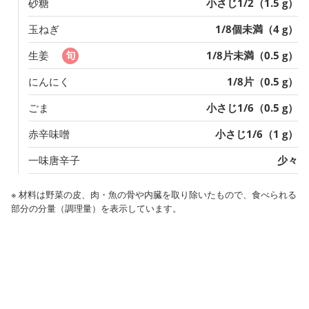
砂糖
小さじ1/2（1.5 g）
玉ねぎ
1/8個未満（4 g）
生姜
1/8片未満（0.5 g）
にんにく
1/8片（0.5 g）
ごま
小さじ1/6（0.5 g）
赤辛味噌
小さじ1/6（1 g）
一味唐辛子
少々
※ 材料は野菜の皮、肉・魚の骨や内臓を取り除いたもので、食べられる
部分の分量（調理量）を表示しています。