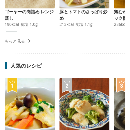
ゴーヤーの肉詰め レンジ
豚とトマトのさっぱり炒
鶏むね
蒸し
め
ック照
190
kcal
食塩
1.0
g
213
kcal
食塩
1.1
g
286
kcal
もっと見る
人気のレシピ