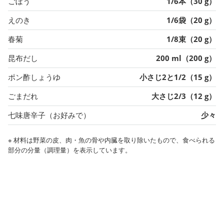
ごぼう
1/6本（30 g）
えのき
1/6袋（20 g）
春菊
1/8束（20 g）
昆布だし
200 ml（200 g）
ポン酢しょうゆ
小さじ2と1/2（15 g）
ごまだれ
大さじ2/3（12 g）
七味唐辛子（お好みで）
少々
※ 材料は野菜の皮、肉・魚の骨や内臓を取り除いたもので、食べられる
部分の分量（調理量）を表示しています。