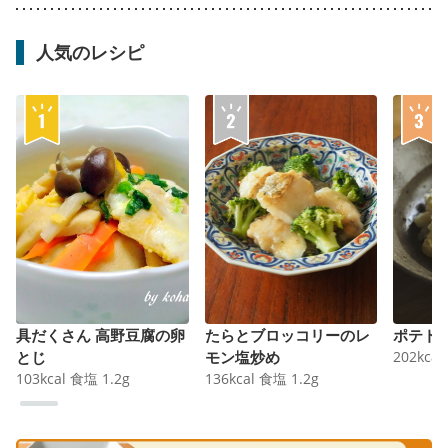
人気のレシピ
具だくさん 高野豆腐の卵
たらとブロッコリーのレ
ポテト
とじ
モン塩炒め
202
kcal
103
kcal
食塩
1.2
g
136
kcal
食塩
1.2
g