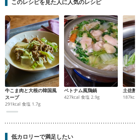
このレシピを見た人に人気のレシピ
牛こま肉と大根の韓国風
ベトナム風鶏鍋
土佐酢
スープ
427
kcal
食塩
2.9
g
187
kcal
291
kcal
食塩
1.7
g
低カロリーで満足したい