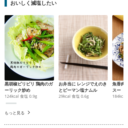
おいしく減塩したい
黒胡椒ビリビリ 鶏肉のガ
お弁当に レンジでえのき
魚香肉
ーリック炒め
とピーマン塩ナムル
スー
124
kcal
食塩
0.9
g
29
kcal
食塩
0.6
g
184
kcal
もっと見る