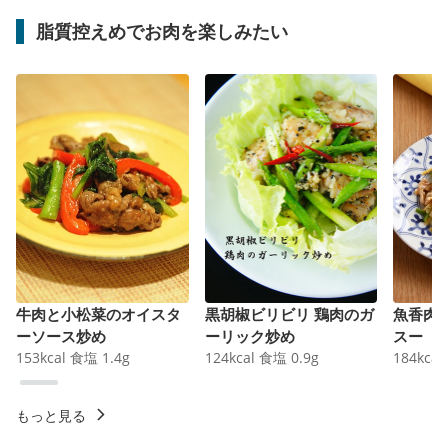
脂質控えめでお肉を楽しみたい
牛肉と小松菜のオイスタ
黒胡椒ビリビリ 鶏肉のガ
魚香肉
ーソース炒め
ーリック炒め
スー
153
kcal
食塩
1.4
g
124
kcal
食塩
0.9
g
184
kcal
もっと見る