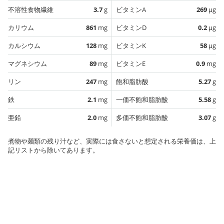
不溶性食物繊維
3.7
g
ビタミンA
269
µg
カリウム
861
mg
ビタミンD
0.2
µg
カルシウム
128
mg
ビタミンK
58
µg
マグネシウム
89
mg
ビタミンE
0.9
mg
リン
247
mg
飽和脂肪酸
5.27
g
鉄
2.1
mg
一価不飽和脂肪酸
5.58
g
亜鉛
2.0
mg
多価不飽和脂肪酸
3.07
g
煮物や麺類の残り汁など、実際には食さないと想定される栄養価は、上
記リストから除いてあります。