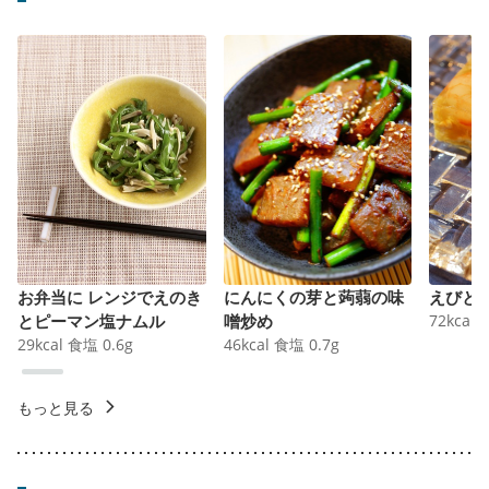
お弁当に レンジでえのき
にんにくの芽と蒟蒻の味
えびと
とピーマン塩ナムル
噌炒め
72
kcal
29
kcal
食塩
0.6
g
46
kcal
食塩
0.7
g
もっと見る