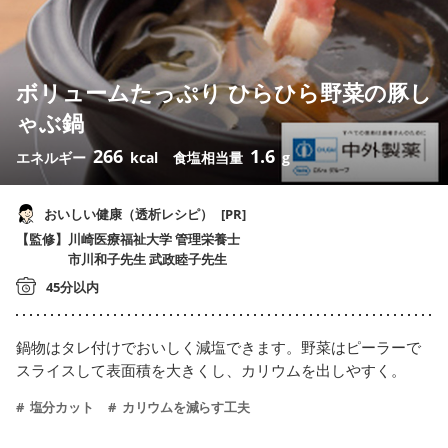
ボリュームたっぷり ひらひら野菜の豚し
ゃぶ鍋
266
1.6
エネルギー
kcal
食塩相当量
g
おいしい健康（透析レシピ）
[PR]
川崎医療福祉大学 管理栄養士
市川和子先生 武政睦子先生
45分以内
鍋物はタレ付けでおいしく減塩できます。野菜はピーラーで
スライスして表面積を大きくし、カリウムを出しやすく。
塩分カット
カリウムを減らす工夫