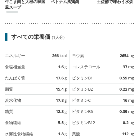
牛こま肉と大根の韓国
ベトナム風鶏鍋
土佐酢で味わう水炊き
風スープ
すべての栄養価
(1人分)
エネルギー
266
kcal
ヨウ素
2654
µg
食塩相当量
1.6
g
コレステロール
37
mg
たんぱく質
17.6
g
ビタミンB1
0.59
mg
脂質
15.4
g
ビタミンB2
0.22
mg
炭水化物
17.8
g
ビタミンC
16
mg
糖質
12.3
g
ビタミンB6
0.39
mg
食物繊維
5.5
g
ビタミンB12
0.2
µg
水溶性食物繊維
1.8
g
葉酸
112
µg