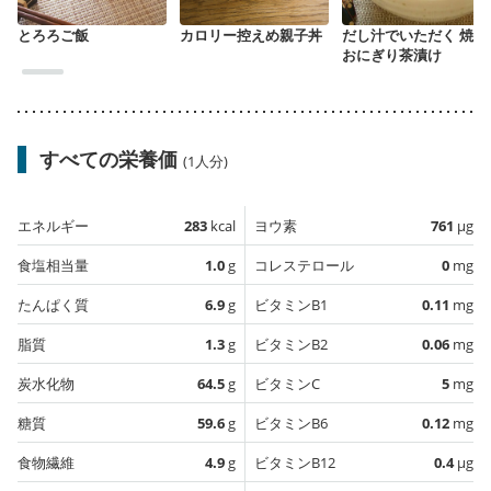
とろろご飯
カロリー控えめ親子丼
だし汁でいただく 焼き
おにぎり茶漬け
すべての栄養価
(1人分)
エネルギー
283
kcal
ヨウ素
761
µg
食塩相当量
1.0
g
コレステロール
0
mg
たんぱく質
6.9
g
ビタミンB1
0.11
mg
脂質
1.3
g
ビタミンB2
0.06
mg
炭水化物
64.5
g
ビタミンC
5
mg
糖質
59.6
g
ビタミンB6
0.12
mg
食物繊維
4.9
g
ビタミンB12
0.4
µg