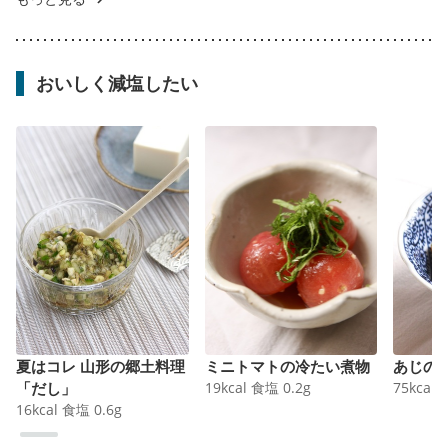
おいしく減塩したい
夏はコレ 山形の郷土料理
ミニトマトの冷たい煮物
あじの
「だし」
19
kcal
食塩
0.2
g
75
kcal
16
kcal
食塩
0.6
g