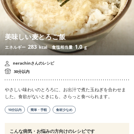
美味しい麦とろご飯
283
1.0
エネルギー
kcal
食塩相当量
g
nerachinさんのレシピ
30分以内
やさしい味わいのとろろに、お出汁で煮た玉ねぎを合わせま
した。食欲がないときにも、さらっと食べられます。
10分以内
簡単・手軽
食材少なめ
こんな病気・お悩みの方向けのレシピです