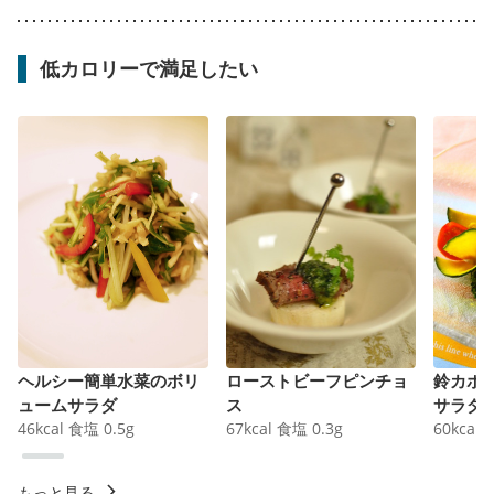
低カロリーで満足したい
ヘルシー簡単水菜のボリ
ローストビーフピンチョ
鈴カボ
ュームサラダ
ス
サラダ
46
kcal
食塩
0.5
g
67
kcal
食塩
0.3
g
60
kcal
もっと見る