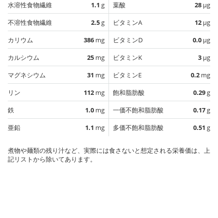
水溶性食物繊維
1.1
g
葉酸
28
µg
不溶性食物繊維
2.5
g
ビタミンA
12
µg
カリウム
386
mg
ビタミンD
0.0
µg
カルシウム
25
mg
ビタミンK
3
µg
マグネシウム
31
mg
ビタミンE
0.2
mg
リン
112
mg
飽和脂肪酸
0.29
g
鉄
1.0
mg
一価不飽和脂肪酸
0.17
g
亜鉛
1.1
mg
多価不飽和脂肪酸
0.51
g
煮物や麺類の残り汁など、実際には食さないと想定される栄養価は、上
記リストから除いてあります。