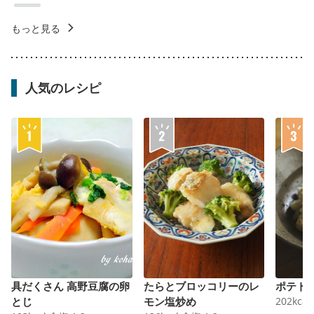
もっと見る
人気のレシピ
具だくさん 高野豆腐の卵
たらとブロッコリーのレ
ポテト
とじ
モン塩炒め
202
kcal