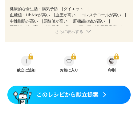
健康的な食生活・病気予防
ダイエット
血糖値・HbA1cが高い
血圧が高い
コレステロールが高い
中性脂肪が高い
尿酸値が高い
肝機能の値が高い
腎機能の値が高い
糖尿病（2型）
高血圧
脂質異常症
さらに表示する
高尿酸血症（痛風）
狭心症
心筋梗塞
心臓弁膜症
心不全
胃ポリープ
胆石症
慢性膵炎（移行期・寛解期）
非アルコール性脂肪肝
痔
過敏性腸症候群（IBS）
睡眠時無呼吸症候群
糖尿病性腎症（第１期）
糖尿病性腎症（第２期）
糖尿病性腎症（第３期）
CKD（ステージ１）
CKD（ステージ２）
CKD（ステージ３a）
献立に追加
乳がん（抗がん剤治療中）
お気に入り
印刷
乳がん（ホルモン療法中）
乳がん（放射線治療中）
乳がん治療を終えた方・経過観察中の方など
飲み込みにくい
食欲がない
妊娠中(初期)
妊婦健診・体重増加が気になる（初期）
妊婦健診・血圧が気になる（初期）
妊婦健診・血糖値が気になる（初期）
妊娠高血圧(中期)
妊娠糖尿病(初期)
産後（母乳）
産後（混合栄養）
骨折
関節リウマチ
乾癬
フレイル（年齢に合わせた体作り）
貧血対策
ニキビ・肌荒れ
妊活中
更年期