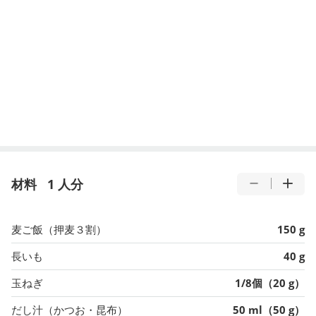
材料
1 人分
麦ご飯（押麦３割）
150 g
長いも
40 g
玉ねぎ
1/8個（20 g）
だし汁（かつお・昆布）
50 ml（50 g）