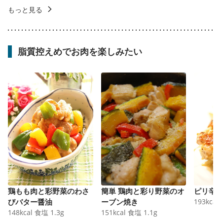
もっと見る
脂質控えめでお肉を楽しみたい
鶏もも肉と彩野菜のわさ
簡単 鶏肉と彩り野菜のオ
ピリ辛
びバター醤油
ーブン焼き
193
kcal
148
kcal
食塩
1.3
g
151
kcal
食塩
1.1
g