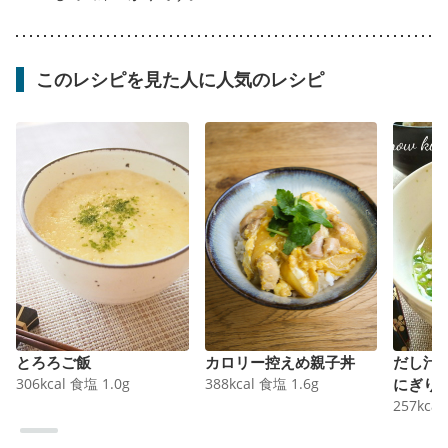
このレシピを見た人に人気のレシピ
とろろご飯
カロリー控えめ親子丼
だし汁
306
kcal
食塩
1.0
g
388
kcal
食塩
1.6
g
にぎり
257
kcal