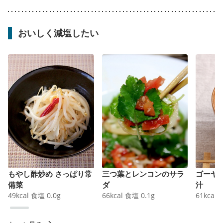
おいしく減塩したい
もやし酢炒め さっぱり常
三つ葉とレンコンのサラ
ゴーヤ
備菜
ダ
汁
49
kcal
食塩
0.0
g
66
kcal
食塩
0.1
g
61
kcal