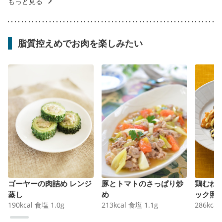
もっと見る
脂質控えめでお肉を楽しみたい
ゴーヤーの肉詰め レンジ
豚とトマトのさっぱり炒
鶏むね
蒸し
め
ック照
190
kcal
食塩
1.0
g
213
kcal
食塩
1.1
g
286
kcal