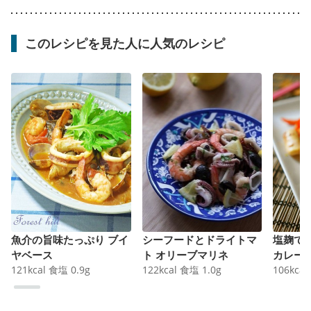
このレシピを見た人に人気のレシピ
魚介の旨味たっぷり ブイ
シーフードとドライトマ
塩麹で
ヤベース
ト オリーブマリネ
カレー
121
kcal
食塩
0.9
g
122
kcal
食塩
1.0
g
106
kcal