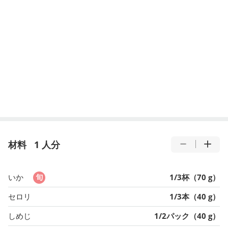
材料
1 人分
いか
1/3杯（70 g）
セロリ
1/3本（40 g）
しめじ
1/2パック（40 g）