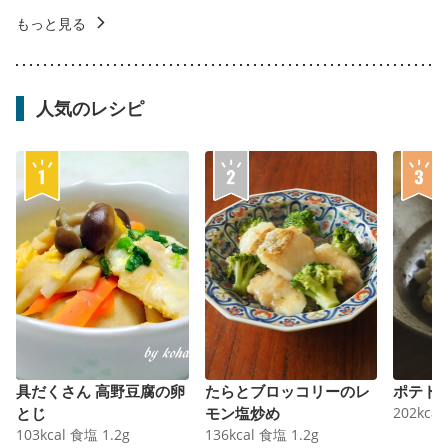
もっと見る
人気のレシピ
具だくさん 高野豆腐の卵
たらとブロッコリーのレ
ポテト
とじ
モン塩炒め
202
kcal
103
kcal
食塩
1.2
g
136
kcal
食塩
1.2
g