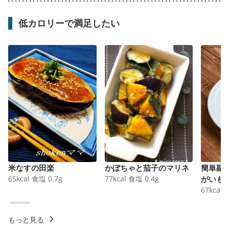
低カロリーで満足したい
米なすの田楽
かぼちゃと茄子のマリネ
簡単副
65
kcal
食塩
0.7
g
77
kcal
食塩
0.4
g
がいも
67
kcal
もっと見る