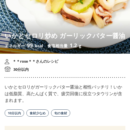
いかとセロリ炒め ガーリックバター醤油
99
1.2
エネルギー
kcal
食塩相当量
g
＊＊rose＊＊さんのレシピ
30分以内
いかとセロリがガーリックバター醤油と相性バッチリ！いか
は低脂質、高たんぱく質で、疲労回復に役立つタウリンが含
まれます。
10分以内
食材少なめ
旬の食材