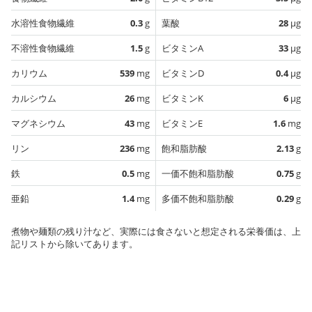
水溶性食物繊維
0.3
g
葉酸
28
µg
不溶性食物繊維
1.5
g
ビタミンA
33
µg
カリウム
539
mg
ビタミンD
0.4
µg
カルシウム
26
mg
ビタミンK
6
µg
マグネシウム
43
mg
ビタミンE
1.6
mg
リン
236
mg
飽和脂肪酸
2.13
g
鉄
0.5
mg
一価不飽和脂肪酸
0.75
g
亜鉛
1.4
mg
多価不飽和脂肪酸
0.29
g
煮物や麺類の残り汁など、実際には食さないと想定される栄養価は、上
記リストから除いてあります。