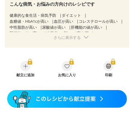
こんな病気・お悩みの方向けのレシピです
健康的な食生活・病気予防
ダイエット
血糖値・HbA1cが高い
血圧が高い
コレステロールが高い
中性脂肪が高い
尿酸値が高い
肝機能の値が高い
腎機能の値が高い
糖尿病（2型）
高血圧
さらに表示する
高尿酸血症（痛風）
胃ポリープ
胆石症
慢性膵炎（移行期・寛解期）
非アルコール性脂肪肝
慢性便秘症
過敏性腸症候群（IBS）
睡眠時無呼吸症候群
糖尿病性腎症（第１期）
糖尿病性腎症（第２期）
糖尿病性腎症（第３期）
CKD（ステージ１）
CKD（ステージ２）
CKD（ステージ３a）
乳がん（抗がん剤治療中）
献立に追加
お気に入り
乳がん（ホルモン療法中）
印刷
乳がん（放射線治療中）
乳がん治療を終えた方・経過観察中の方など
産後（ミルク）
骨折
骨粗しょう症
関節リウマチ
乾癬
フレイル（年齢に合わせた体作り）
低栄養予防
貧血対策
ニキビ・肌荒れ
妊活中
更年期