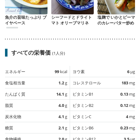
魚介の旨味たっぷり ブ
シーフードとドライト
塩麹で いかとピーマン
イヤベース
マト オリーブマリネ
のカレーバター炒め
すべての栄養価
(1人分)
エネルギー
99
kcal
ヨウ素
6
µg
食塩相当量
1.2
g
コレステロール
183
mg
たんぱく質
14.1
g
ビタミンB1
0.13
mg
脂質
4.0
g
ビタミンB2
0.12
mg
炭水化物
4.1
g
ビタミンC
4
mg
糖質
2.1
g
ビタミンB6
0.23
mg
食物繊維
2.0
g
ビタミンB12
3.5
µg