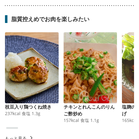
脂質控えめでお肉を楽しみたい
枝豆入り鶏つくね焼き
チキンとれんこんのりん
塩麹の
237
kcal
食塩
1.3
g
ご酢炒め
げ
157
kcal
食塩
1.1
g
165
kcal
もっと見る