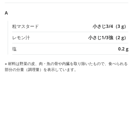
A
粒マスタード
小さじ3/4（3 g）
レモン汁
小さじ1/3強（2 g）
塩
0.2 g
※ 材料は野菜の皮、肉・魚の骨や内臓を取り除いたもので、食べられる
部分の分量（調理量）を表示しています。