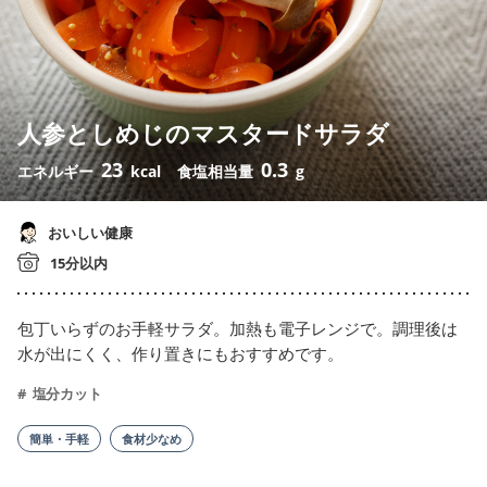
人参としめじのマスタードサラダ
23
0.3
エネルギー
kcal
食塩相当量
g
おいしい健康
15分以内
包丁いらずのお手軽サラダ。加熱も電子レンジで。調理後は
水が出にくく、作り置きにもおすすめです。
塩分カット
簡単・手軽
食材少なめ