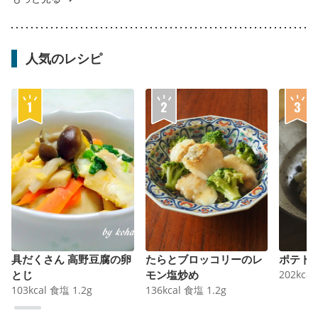
人気のレシピ
具だくさん 高野豆腐の卵
たらとブロッコリーのレ
ポテト
とじ
モン塩炒め
202
kcal
103
kcal
食塩
1.2
g
136
kcal
食塩
1.2
g