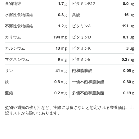
食物繊維
1.7
g
ビタミンB12
0.0
µg
水溶性食物繊維
0.3
g
葉酸
16
µg
不溶性食物繊維
1.2
g
ビタミンA
191
µg
カリウム
194
mg
ビタミンD
0.1
µg
カルシウム
13
mg
ビタミンK
3
µg
マグネシウム
9
mg
ビタミンE
0.2
mg
リン
41
mg
飽和脂肪酸
0.05
g
鉄
0.3
mg
一価不飽和脂肪酸
0.30
g
亜鉛
0.2
mg
多価不飽和脂肪酸
0.19
g
煮物や麺類の残り汁など、実際には食さないと想定される栄養価は、上
記リストから除いてあります。