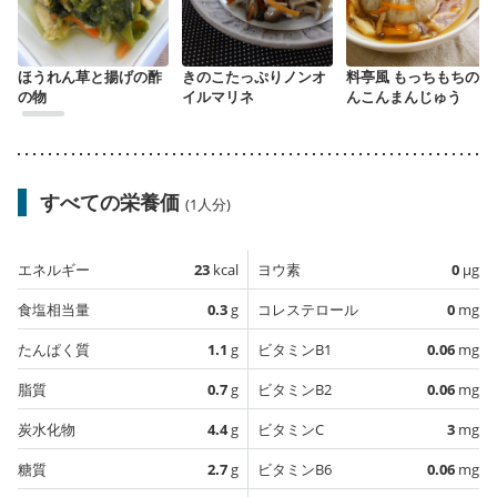
ほうれん草と揚げの酢
きのこたっぷりノンオ
料亭風 もっちもちのれ
の物
イルマリネ
んこんまんじゅう
すべての栄養価
(1人分)
エネルギー
23
kcal
ヨウ素
0
µg
食塩相当量
0.3
g
コレステロール
0
mg
たんぱく質
1.1
g
ビタミンB1
0.06
mg
脂質
0.7
g
ビタミンB2
0.06
mg
炭水化物
4.4
g
ビタミンC
3
mg
糖質
2.7
g
ビタミンB6
0.06
mg