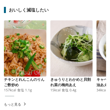
おいしく減塩したい
チキンとれんこんのりん
きゅうりとわかめと貝割
キャベ
ご酢炒め
れ菜の梅肉あえ
油あえ
157
kcal
食塩
1.1
g
15
kcal
食塩
0.4
g
34
kcal
もっと見る