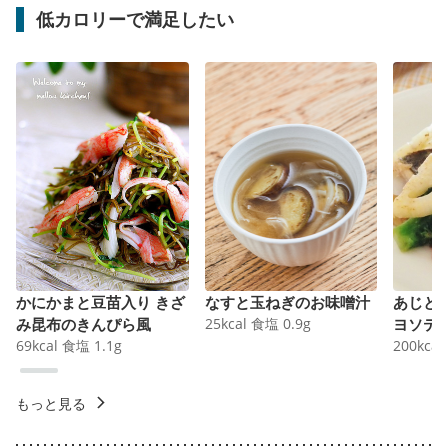
低カロリーで満足したい
かにかまと豆苗入り きざ
なすと玉ねぎのお味噌汁
あじと
み昆布のきんぴら風
25
kcal
食塩
0.9
g
ヨソテ
69
kcal
食塩
1.1
g
200
kcal
もっと見る