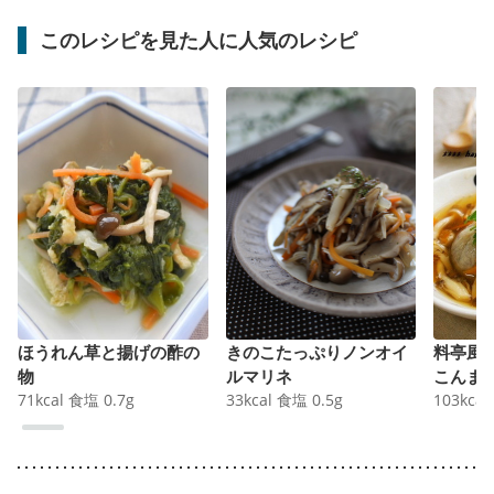
このレシピを見た人に人気のレシピ
ほうれん草と揚げの酢の
きのこたっぷりノンオイ
料亭風
物
ルマリネ
こんま
71
kcal
食塩
0.7
g
33
kcal
食塩
0.5
g
103
kcal