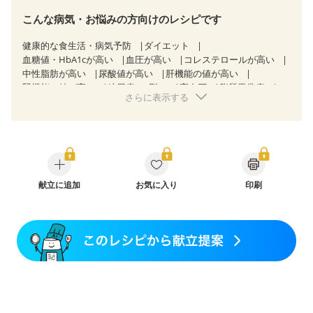
こんな病気・お悩みの方向けのレシピです
健康的な食生活・病気予防
ダイエット
血糖値・HbA1cが高い
血圧が高い
コレステロールが高い
中性脂肪が高い
尿酸値が高い
肝機能の値が高い
腎機能の値が高い
糖尿病（2型）
高血圧
脂質異常症
さらに表示する
高尿酸血症（痛風）
狭心症
心筋梗塞
心臓弁膜症
心不全
胃ポリープ
逆流性食道炎
胆石症
慢性膵炎（移行期・寛解期）
慢性便秘症
過敏性腸症候群（IBS）
糖尿病性腎症（第１期）
糖尿病性腎症（第２期）
糖尿病性腎症（第３期）
CKD（ステージ１）
CKD（ステージ２）
CKD（ステージ３a）
献立に追加
CKD（ステージ３b）
お気に入り
印刷
乳がん（抗がん剤治療中）
乳がん（ホルモン療法中）
乳がん（放射線治療中）
乳がん治療を終えた方・経過観察中の方など
産後（ミルク）
骨折
関節リウマチ
乾癬
貧血対策
ニキビ・肌荒れ
妊活中
更年期