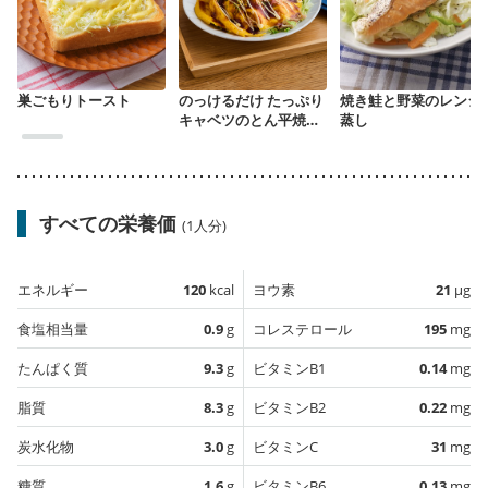
巣ごもりトースト
のっけるだけ たっぷり
焼き鮭と野菜のレンジ
キャベツのとん平焼き
蒸し
風
すべての栄養価
(1人分)
エネルギー
120
kcal
ヨウ素
21
µg
食塩相当量
0.9
g
コレステロール
195
mg
たんぱく質
9.3
g
ビタミンB1
0.14
mg
脂質
8.3
g
ビタミンB2
0.22
mg
炭水化物
3.0
g
ビタミンC
31
mg
糖質
1.6
g
ビタミンB6
0.13
mg