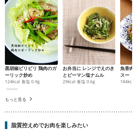
黒胡椒ビリビリ 鶏肉のガ
お弁当に レンジでえのき
魚香肉
ーリック炒め
とピーマン塩ナムル
スー
124
kcal
食塩
0.9
g
29
kcal
食塩
0.6
g
184
kcal
もっと見る
脂質控えめでお肉を楽しみたい