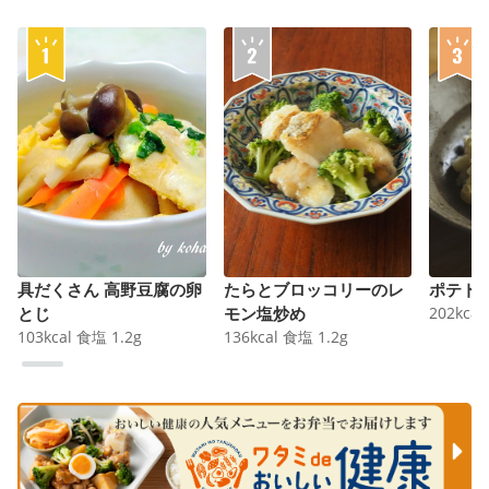
具だくさん 高野豆腐の卵
たらとブロッコリーのレ
ポテト
とじ
モン塩炒め
202
kcal
103
kcal
食塩
1.2
g
136
kcal
食塩
1.2
g