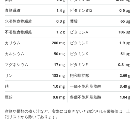
食物繊維
1.4
g
ビタミンB12
0.6
µg
水溶性食物繊維
0.3
g
葉酸
65
µg
不溶性食物繊維
1.2
g
ビタミンA
106
µg
カリウム
200
mg
ビタミンD
1.9
µg
カルシウム
50
mg
ビタミンK
51
µg
マグネシウム
17
mg
ビタミンE
0.8
mg
リン
133
mg
飽和脂肪酸
2.69
g
鉄
1.0
mg
一価不飽和脂肪酸
3.49
g
亜鉛
0.8
mg
多価不飽和脂肪酸
1.04
g
煮物や麺類の残り汁など、実際には食さないと想定される栄養価は、上
記リストから除いてあります。