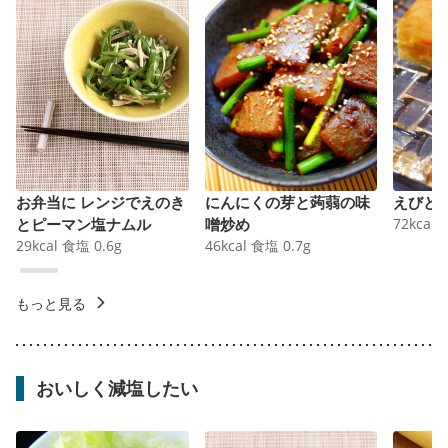
お弁当に レンジでえのき
にんにくの芽と蒟蒻の味
えびと
とピーマン塩ナムル
噌炒め
72
kcal
29
kcal
食塩
0.6
g
46
kcal
食塩
0.7
g
もっと見る
おいしく減塩したい