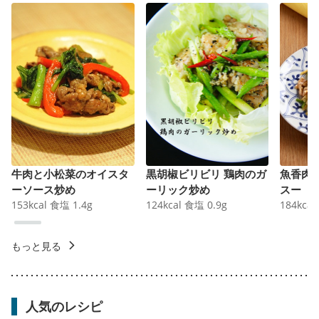
牛肉と小松菜のオイスタ
黒胡椒ビリビリ 鶏肉のガ
魚香肉
ーソース炒め
ーリック炒め
スー
153
kcal
食塩
1.4
g
124
kcal
食塩
0.9
g
184
kcal
もっと見る
人気のレシピ