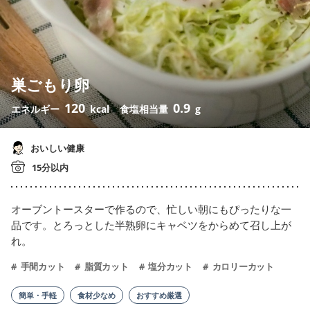
巣ごもり卵
120
0.9
エネルギー
kcal
食塩相当量
g
おいしい健康
15分以内
オーブントースターで作るので、忙しい朝にもぴったりな一
品です。とろっとした半熟卵にキャベツをからめて召し上が
れ。
手間カット
脂質カット
塩分カット
カロリーカット
簡単・手軽
食材少なめ
おすすめ厳選