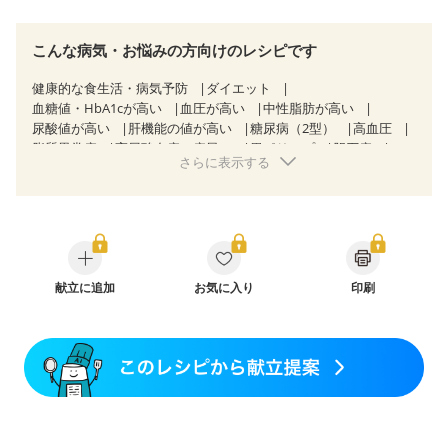
こんな病気・お悩みの方向けのレシピです
健康的な食生活・病気予防
ダイエット
血糖値・HbA1cが高い
血圧が高い
中性脂肪が高い
尿酸値が高い
肝機能の値が高い
糖尿病（2型）
高血圧
脂質異常症
高尿酸血症（痛風）
胃ポリープ
胆石症
さらに表示する
慢性便秘症
過敏性腸症候群（IBS）
糖尿病性腎症（第３期）
CKD（ステージ３a）
CKD（ステージ３b）
透析
乳がん（抗がん剤治療中）
乳がん（ホルモン療法中）
乳がん（放射線治療中）
乳がん治療を終えた方・経過観察中の方など
飲み込みにくい
味の感じ方が変わった
食欲がない
産後（ミルク）
献立に追加
骨折
骨粗しょう症
お気に入り
関節リウマチ
印刷
低栄養予防
貧血対策
ニキビ・肌荒れ
妊活中
更年期