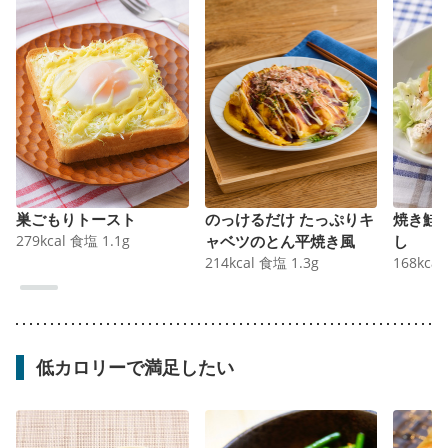
巣ごもりトースト
のっけるだけ たっぷりキ
焼き鮭
279
kcal
食塩
1.1
g
ャベツのとん平焼き風
し
214
kcal
食塩
1.3
g
168
kcal
低カロリーで満足したい