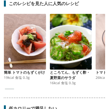
このレシピを見た人に人気のレシピ
簡単 トマトのもずくがけ
ところてん、もずく酢・
トマト
19
kcal
食塩
0.3
g
夏野菜のサラダ
26
kcal
16
kcal
食塩
0.3
g
低カロリーで満足したい