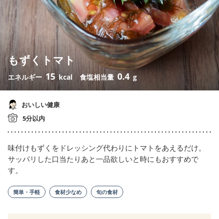
もずくトマト
15
0.4
エネルギー
kcal
食塩相当量
g
おいしい健康
5分以内
味付けもずくをドレッシング代わりにトマトをあえるだけ。
サッパリした口当たりあと一品欲しいと時にもおすすめで
す。
簡単・手軽
食材少なめ
旬の食材