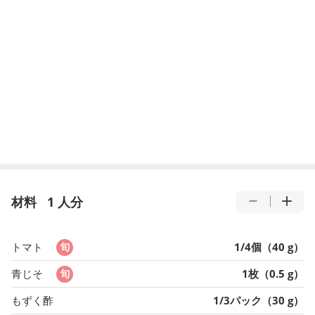
材料
1 人分
トマト
1/4個（40 g）
青じそ
1枚（0.5 g）
もずく酢
1/3パック（30 g）