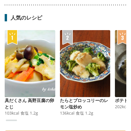
人気のレシピ
具だくさん 高野豆腐の卵
たらとブロッコリーのレ
ポテト
とじ
モン塩炒め
202
kcal
103
kcal
食塩
1.2
g
136
kcal
食塩
1.2
g