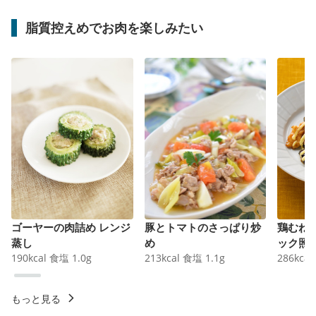
脂質控えめでお肉を楽しみたい
ゴーヤーの肉詰め レンジ
豚とトマトのさっぱり炒
鶏むね
蒸し
め
ック照
190
kcal
食塩
1.0
g
213
kcal
食塩
1.1
g
286
kcal
もっと見る