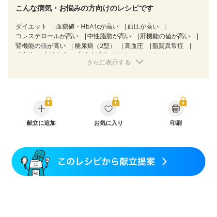
こんな病気・お悩みの方向けのレシピです
ダイエット
血糖値・HbA1cが高い
血圧が高い
コレステロールが高い
中性脂肪が高い
肝機能の値が高い
腎機能の値が高い
糖尿病（2型）
高血圧
脂質異常症
狭心症
心筋梗塞
心臓弁膜症
心不全
胃炎
さらに表示する
胃ポリープ
逆流性食道炎
胆石症
慢性膵炎（移行期・寛解期）
痔
過敏性腸症候群（IBS）
糖尿病性腎症（第１期）
糖尿病性腎症（第２期）
糖尿病性腎症（第３期）
CKD（ステージ１）
CKD（ステージ２）
CKD（ステージ３a）
乳がん（抗がん剤治療中）
乳がん（ホルモン療法中）
乳がん（放射線治療中）
献立に追加
お気に入り
印刷
乳がん治療を終えた方・経過観察中の方など
飲み込みにくい
食欲がない
妊娠中(初期)
妊婦健診・体重増加が気になる（初期）
妊婦健診・血圧が気になる（初期）
妊婦健診・血糖値が気になる（初期）
妊娠高血圧(中期)
妊娠糖尿病(初期)
産後（母乳）
産後（混合栄養）
産後（ミルク）
骨折
骨粗しょう症
関節リウマチ
乾癬
貧血対策
ニキビ・肌荒れ
更年期