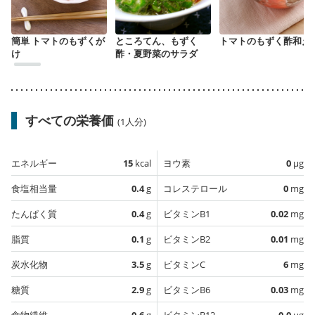
簡単 トマトのもずくが
ところてん、もずく
トマトのもずく酢和え
け
酢・夏野菜のサラダ
すべての栄養価
(1人分)
エネルギー
15
kcal
ヨウ素
0
µg
食塩相当量
0.4
g
コレステロール
0
mg
たんぱく質
0.4
g
ビタミンB1
0.02
mg
脂質
0.1
g
ビタミンB2
0.01
mg
炭水化物
3.5
g
ビタミンC
6
mg
糖質
2.9
g
ビタミンB6
0.03
mg
食物繊維
0.6
g
ビタミンB12
0.0
µg