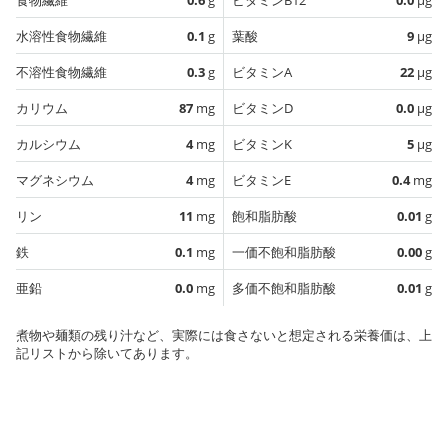
水溶性食物繊維
0.1
g
葉酸
9
µg
不溶性食物繊維
0.3
g
ビタミンA
22
µg
カリウム
87
mg
ビタミンD
0.0
µg
カルシウム
4
mg
ビタミンK
5
µg
マグネシウム
4
mg
ビタミンE
0.4
mg
リン
11
mg
飽和脂肪酸
0.01
g
鉄
0.1
mg
一価不飽和脂肪酸
0.00
g
亜鉛
0.0
mg
多価不飽和脂肪酸
0.01
g
煮物や麺類の残り汁など、実際には食さないと想定される栄養価は、上
記リストから除いてあります。