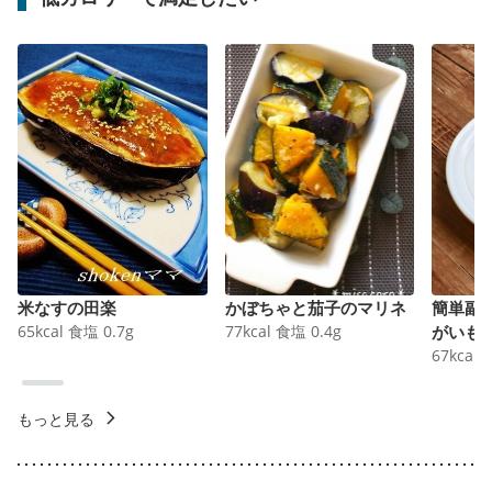
米なすの田楽
かぼちゃと茄子のマリネ
簡単副
65
kcal
食塩
0.7
g
77
kcal
食塩
0.4
g
がいも
67
kcal
もっと見る