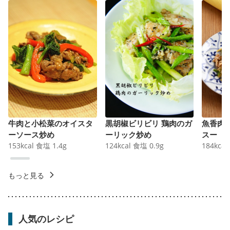
牛肉と小松菜のオイスタ
黒胡椒ビリビリ 鶏肉のガ
魚香肉
ーソース炒め
ーリック炒め
スー
153
kcal
食塩
1.4
g
124
kcal
食塩
0.9
g
184
kcal
もっと見る
人気のレシピ