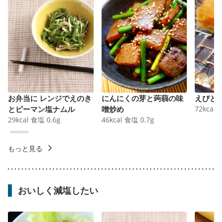
お弁当に レンジでえのき
にんにくの芽と蒟蒻の味
えびと
とピーマン塩ナムル
噌炒め
72
kcal
29
kcal
食塩
0.6
g
46
kcal
食塩
0.7
g
もっと見る
おいしく減塩したい