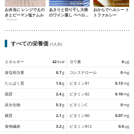
お弁当に レンジでえの
あさりと切り干し大根
おからでヘルシー トマ
きとピーマン塩ナムル
のワイン蒸し ペペロン
トファルシー
チーノ風
すべての栄養価
(1人分)
エネルギー
42
kcal
ヨウ素
0
µg
食塩相当量
0.7
g
コレステロール
0
mg
たんぱく質
1.6
g
ビタミンB1
0.13
mg
脂質
2.4
g
ビタミンB2
0.10
mg
炭水化物
5.3
g
ビタミンC
0
mg
糖質
2.1
g
ビタミンB6
0.07
mg
食物繊維
3.2
g
ビタミンB12
0.0
µg