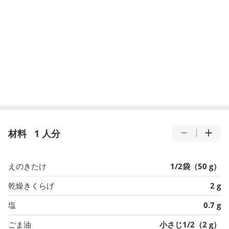
材料
1 人分
えのきたけ
1/2袋（50 g）
乾燥きくらげ
2 g
塩
0.7 g
ごま油
小さじ1/2（2 g）