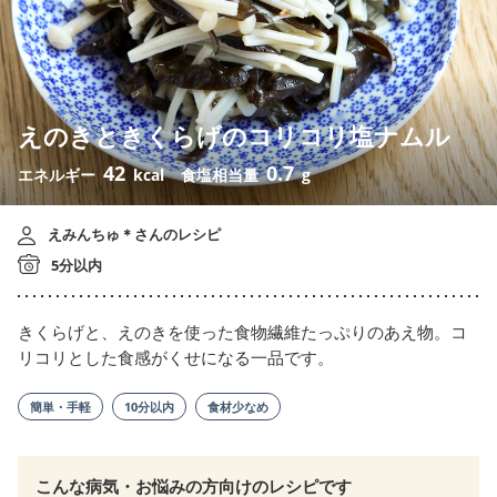
えのきときくらげのコリコリ塩ナムル
42
0.7
エネルギー
kcal
食塩相当量
g
えみんちゅ＊さんのレシピ
5分以内
きくらげと、えのきを使った食物繊維たっぷりのあえ物。コ
リコリとした食感がくせになる一品です。
簡単・手軽
10分以内
食材少なめ
こんな病気・お悩みの方向けのレシピです