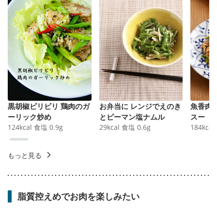
黒胡椒ビリビリ 鶏肉のガ
お弁当に レンジでえのき
魚香肉
ーリック炒め
とピーマン塩ナムル
スー
124
kcal
食塩
0.9
g
29
kcal
食塩
0.6
g
184
kcal
もっと見る
脂質控えめでお肉を楽しみたい