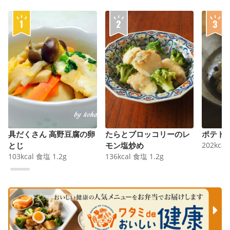
具だくさん 高野豆腐の卵
たらとブロッコリーのレ
ポテト
とじ
モン塩炒め
202
kcal
103
kcal
食塩
1.2
g
136
kcal
食塩
1.2
g