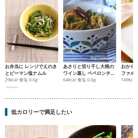
お弁当に レンジでえのき
あさりと切り干し大根の
おから
とピーマン塩ナムル
ワイン蒸し ペペロンチー
ファル
29
kcal
食塩
0.6
g
ノ風
64
kcal
食塩
0.6
g
149
kcal
低カロリーで満足したい