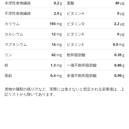
水溶性食物繊維
0.2
g
葉酸
40
µg
不溶性食物繊維
2.9
g
ビタミンA
0
µg
カリウム
193
mg
ビタミンD
2.2
µg
カルシウム
12
mg
ビタミンK
0
µg
マグネシウム
14
mg
ビタミンE
0.0
mg
リン
62
mg
飽和脂肪酸
0.35
g
鉄
1.3
mg
一価不飽和脂肪酸
0.86
g
亜鉛
0.4
mg
多価不飽和脂肪酸
0.99
g
煮物や麺類の残り汁など、実際には食さないと想定される栄養価は、上
記リストから除いてあります。