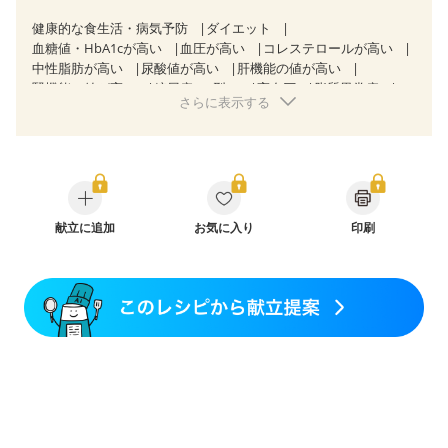
健康的な食生活・病気予防
ダイエット
血糖値・HbA1cが高い
血圧が高い
コレステロールが高い
中性脂肪が高い
尿酸値が高い
肝機能の値が高い
腎機能の値が高い
糖尿病（2型）
高血圧
脂質異常症
さらに表示する
高尿酸血症（痛風）
狭心症
心筋梗塞
心臓弁膜症
心不全
胆石症
慢性膵炎（移行期・寛解期）
非アルコール性脂肪肝
痔
慢性便秘症
過敏性腸症候群（IBS）
睡眠時無呼吸症候群
糖尿病性腎症（第１期）
糖尿病性腎症（第２期）
糖尿病性腎症（第３期）
CKD（ステージ１）
CKD（ステージ２）
献立に追加
CKD（ステージ３a）
お気に入り
印刷
CKD（ステージ３b）
乳がん（抗がん剤治療中）
乳がん（ホルモン療法中）
乳がん（放射線治療中）
乳がん治療を終えた方・経過観察中の方など
味の感じ方が変わった
妊娠中(初期)
妊婦健診・体重増加が気になる（初期）
妊婦健診・血圧が気になる（初期）
妊婦健診・血糖値が気になる（初期）
妊娠高血圧(中期)
妊娠糖尿病(初期)
産後（母乳）
産後（混合栄養）
産後（ミルク）
骨折
骨粗しょう症
関節リウマチ
乾癬
低栄養予防
貧血対策
ニキビ・肌荒れ
妊活中