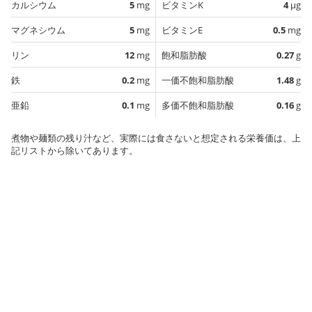
カルシウム
5
mg
ビタミンK
4
µg
マグネシウム
5
mg
ビタミンE
0.5
mg
リン
12
mg
飽和脂肪酸
0.27
g
鉄
0.2
mg
一価不飽和脂肪酸
1.48
g
亜鉛
0.1
mg
多価不飽和脂肪酸
0.16
g
煮物や麺類の残り汁など、実際には食さないと想定される栄養価は、上
記リストから除いてあります。