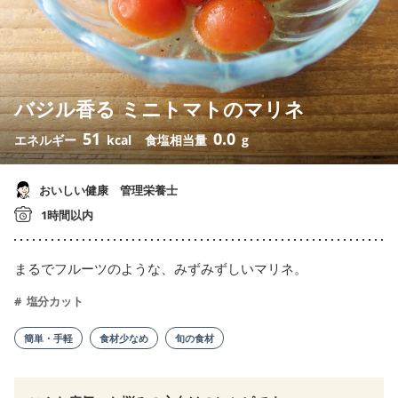
バジル香る ミニトマトのマリネ
51
0.0
エネルギー
kcal
食塩相当量
g
おいしい健康 管理栄養士
1時間以内
まるでフルーツのような、みずみずしいマリネ。
塩分カット
簡単・手軽
食材少なめ
旬の食材