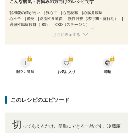
こんな病気・お悩みの方向けのレシピです
腎機能の値が高い
狭心症
心筋梗塞
心臓弁膜症
心不全
胃炎
逆流性食道炎
慢性膵炎（移行期・寛解期）
過敏性腸症候群（IBS）
CKD（ステージ１）
CKD（ステージ２）
CKD（ステージ３a）
透析
さらに表示する
妊娠中(初期)
妊婦健診・体重増加が気になる（初期）
妊婦健診・血圧が気になる（初期）
妊婦健診・血糖値が気になる（初期）
妊娠高血圧(中期)
妊娠糖尿病(初期)
産後（母乳）
産後（混合栄養）
産後（ミルク）
更年期
献立に追加
お気に入り
印刷
このレシピのエピソード
切
ってあえるだけ、簡単にできる一品です。冷蔵庫