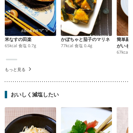
米なすの田楽
かぼちゃと茄子のマリネ
簡単副
65
kcal
食塩
0.7
g
77
kcal
食塩
0.4
g
がいも
67
kcal
もっと見る
おいしく減塩したい