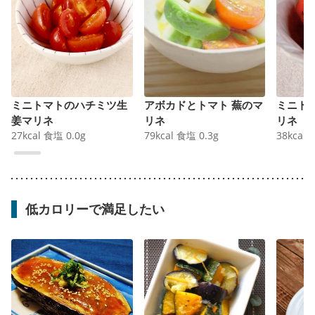
ミニトマトのハチミツ生
アボカドとトマト 蕪のマ
ミニト
姜マリネ
リネ
リネ
27
kcal
食塩
0.0
g
79
kcal
食塩
0.3
g
38
kcal
低カロリーで満足したい