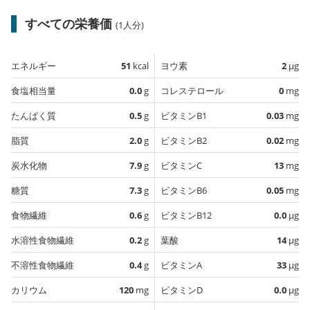
すべての栄養価
(1人分)
エネルギー
51
kcal
ヨウ素
2
µg
食塩相当量
0.0
g
コレステロール
0
mg
たんぱく質
0.5
g
ビタミンB1
0.03
mg
脂質
2.0
g
ビタミンB2
0.02
mg
炭水化物
7.9
g
ビタミンC
13
mg
糖質
7.3
g
ビタミンB6
0.05
mg
食物繊維
0.6
g
ビタミンB12
0.0
µg
水溶性食物繊維
0.2
g
葉酸
14
µg
不溶性食物繊維
0.4
g
ビタミンA
33
µg
カリウム
120
mg
ビタミンD
0.0
µg