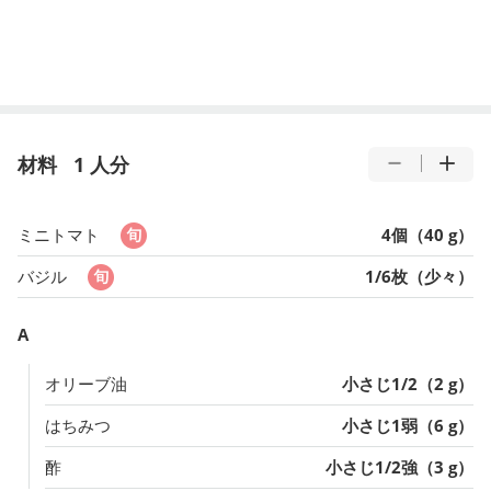
材料
1 人分
ミニトマト
4個（40 g）
バジル
1/6枚（少々）
A
オリーブ油
小さじ1/2（2 g）
はちみつ
小さじ1弱（6 g）
酢
小さじ1/2強（3 g）