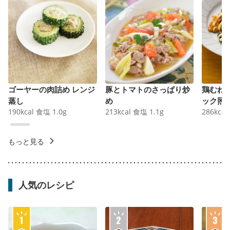
ゴーヤーの肉詰め レンジ
豚とトマトのさっぱり炒
鶏むね
蒸し
め
ック照
190
kcal
食塩
1.0
g
213
kcal
食塩
1.1
g
286
kcal
もっと見る
人気のレシピ