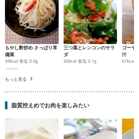
もやし酢炒め さっぱり常
三つ葉とレンコンのサラ
ゴーヤ
備菜
ダ
汁
49
kcal
食塩
0.0
g
66
kcal
食塩
0.1
g
61
kcal
もっと見る
脂質控えめでお肉を楽しみたい