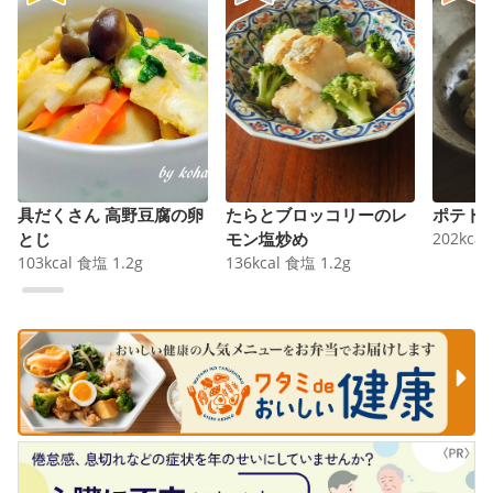
具だくさん 高野豆腐の卵
たらとブロッコリーのレ
ポテト
とじ
モン塩炒め
202
kcal
103
kcal
食塩
1.2
g
136
kcal
食塩
1.2
g