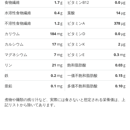
食物繊維
1.7
g
ビタミンB12
0.0
µg
水溶性食物繊維
0.4
g
葉酸
14
µg
不溶性食物繊維
1.2
g
ビタミンA
378
µg
カリウム
184
mg
ビタミンD
0.0
µg
カルシウム
17
mg
ビタミンK
2
µg
マグネシウム
7
mg
ビタミンE
0.3
mg
リン
21
mg
飽和脂肪酸
0.03
g
鉄
0.2
mg
一価不飽和脂肪酸
0.15
g
亜鉛
0.1
mg
多価不飽和脂肪酸
0.10
g
煮物や麺類の残り汁など、実際には食さないと想定される栄養価は、上
記リストから除いてあります。