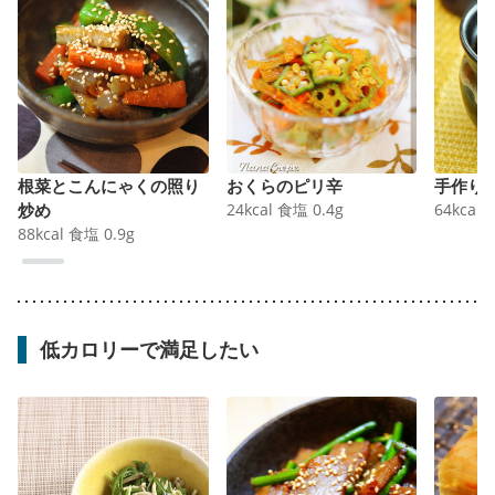
根菜とこんにゃくの照り
おくらのピリ辛
手作り
炒め
24
kcal
食塩
0.4
g
64
kcal
88
kcal
食塩
0.9
g
低カロリーで満足したい