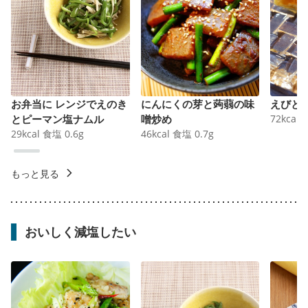
お弁当に レンジでえのき
にんにくの芽と蒟蒻の味
えびと
とピーマン塩ナムル
噌炒め
72
kcal
29
kcal
食塩
0.6
g
46
kcal
食塩
0.7
g
もっと見る
おいしく減塩したい