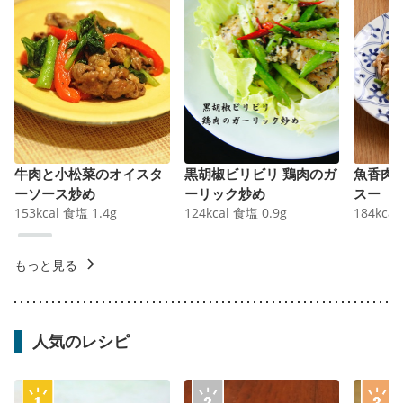
牛肉と小松菜のオイスタ
黒胡椒ビリビリ 鶏肉のガ
魚香肉
ーソース炒め
ーリック炒め
スー
153
kcal
食塩
1.4
g
124
kcal
食塩
0.9
g
184
kcal
もっと見る
人気のレシピ