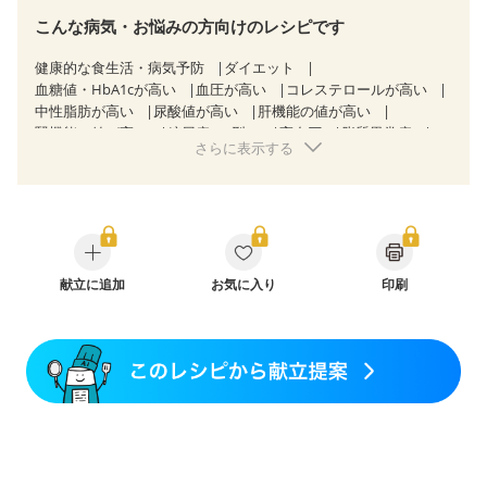
こんな病気・お悩みの方向けのレシピです
健康的な食生活・病気予防
ダイエット
血糖値・HbA1cが高い
血圧が高い
コレステロールが高い
中性脂肪が高い
尿酸値が高い
肝機能の値が高い
腎機能の値が高い
糖尿病（2型）
高血圧
脂質異常症
さらに表示する
高尿酸血症（痛風）
狭心症
心筋梗塞
心臓弁膜症
心不全
胃ポリープ
逆流性食道炎
胆石症
慢性膵炎（移行期・寛解期）
慢性便秘症
過敏性腸症候群（IBS）
糖尿病性腎症（第１期）
糖尿病性腎症（第２期）
糖尿病性腎症（第３期）
CKD（ステージ１）
CKD（ステージ２）
CKD（ステージ３a）
献立に追加
CKD（ステージ３b）
お気に入り
透析
印刷
乳がん（抗がん剤治療中）
乳がん（ホルモン療法中）
乳がん（放射線治療中）
乳がん治療を終えた方・経過観察中の方など
食欲がない
産後（ミルク）
骨折
骨粗しょう症
関節リウマチ
貧血対策
ニキビ・肌荒れ
妊活中
更年期