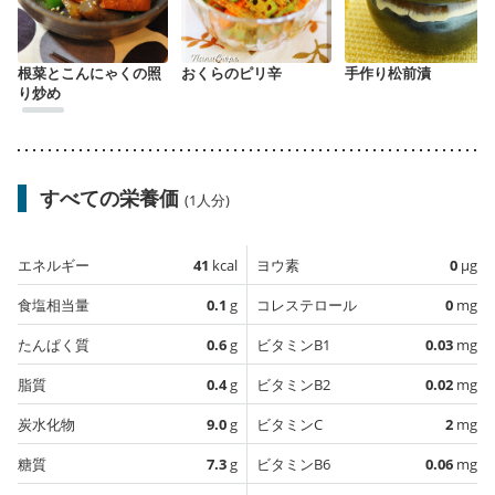
根菜とこんにゃくの照
おくらのピリ辛
手作り松前漬
り炒め
すべての栄養価
(1人分)
エネルギー
41
kcal
ヨウ素
0
µg
食塩相当量
0.1
g
コレステロール
0
mg
たんぱく質
0.6
g
ビタミンB1
0.03
mg
脂質
0.4
g
ビタミンB2
0.02
mg
炭水化物
9.0
g
ビタミンC
2
mg
糖質
7.3
g
ビタミンB6
0.06
mg