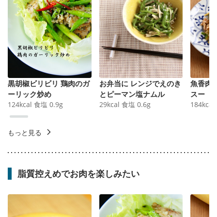
黒胡椒ビリビリ 鶏肉のガ
お弁当に レンジでえのき
魚香肉
ーリック炒め
とピーマン塩ナムル
スー
124
kcal
食塩
0.9
g
29
kcal
食塩
0.6
g
184
kcal
もっと見る
脂質控えめでお肉を楽しみたい