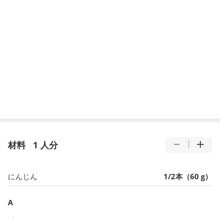
材料
1 人分
にんじん
1/2本（60 g）
A