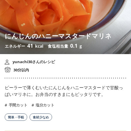
にんじんのハニーマスタードマリネ
41
0.1
エネルギー
kcal
食塩相当量
g
yunachi30さんのレシピ
30分以内
ピーラーで薄くむいたにんじんをハニーマスタードで甘酸っ
ぱいマリネに。お弁当のすきまにもピッタリです。
手間カット
塩分カット
簡単・手軽
食材少なめ