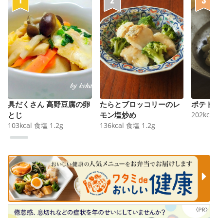
具だくさん 高野豆腐の卵
たらとブロッコリーのレ
ポテト
とじ
モン塩炒め
202
kcal
103
kcal
食塩
1.2
g
136
kcal
食塩
1.2
g