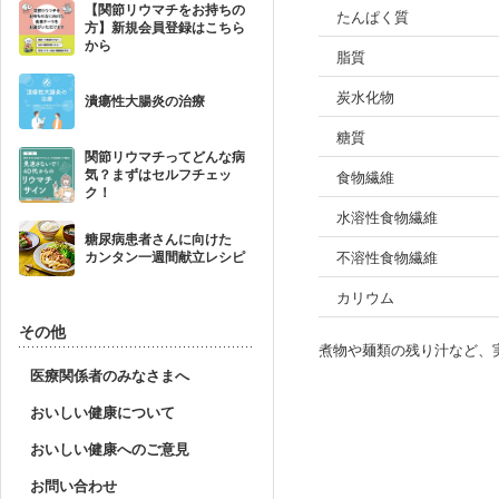
【関節リウマチをお持ちの
たんぱく質
方】新規会員登録はこちら
から
脂質
炭水化物
潰瘍性大腸炎の治療
糖質
関節リウマチってどんな病
気？まずはセルフチェッ
食物繊維
ク！
水溶性食物繊維
糖尿病患者さんに向けた
不溶性食物繊維
カンタン一週間献立レシピ
カリウム
その他
煮物や麺類の残り汁など、
医療関係者のみなさまへ
おいしい健康について
おいしい健康へのご意見
お問い合わせ