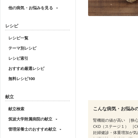
他の病気・お悩みを見る
レシピ
レシピ一覧
テーマ別レシピ
レシピ索引
おすすめ厳選レシピ
無料レシピ100
献立
こんな病気・お悩み
献立検索
筑波大学附属病院の献立
腎機能の値が高い
狭
CKD（ステージ１）
C
管理栄養士のおすすめ献立
妊婦健診・体重増加が気