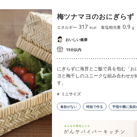
梅ツナマヨのおにぎらず
317
0.9
エネルギー
食塩相当量
kcal
g
おいしい健康
15分以内
にぎらずに海苔とご飯で具を包む「お
ヨと梅干しのユニークな組み合わせが
す。
ミニサイズ
食欲がない
時短で作る
手指や腕に負担