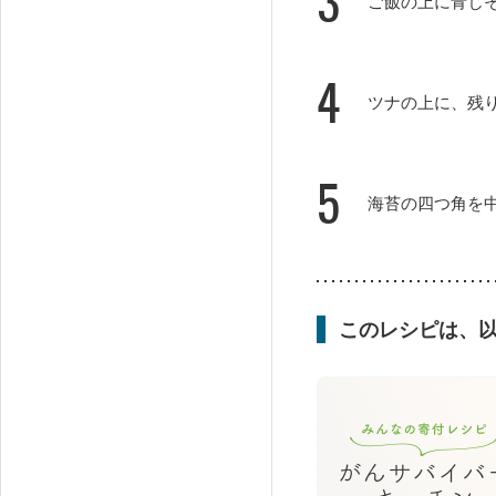
3
ご飯の上に青じ
4
ツナの上に、残
5
海苔の四つ角を
このレシピは、