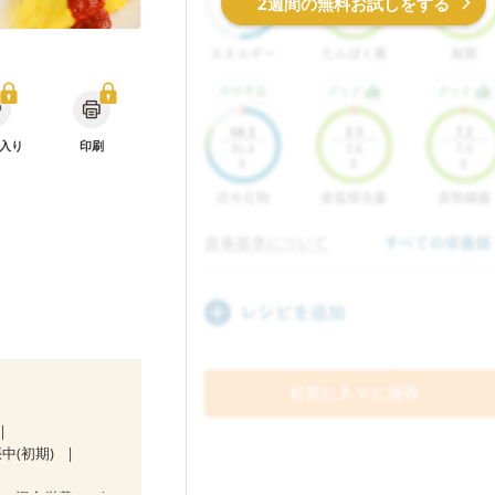
2週間の無料お試しをする
入り
印刷
中(初期)