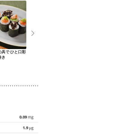
の具で ひと口彩
手まり寿司
ひじき煮入り いなり
焼きおにぎり
巻き
寿司
漬け（静岡 聖隷三方
原病院より）
0.09
mg
1.9
µg