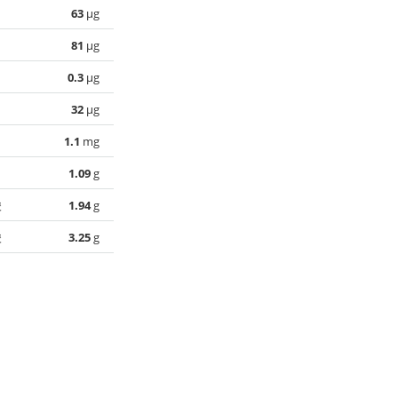
63
µg
81
µg
0.3
µg
32
µg
1.1
mg
1.09
g
酸
1.94
g
酸
3.25
g