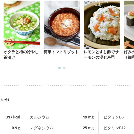
オクラと梅の冷やし
簡単トマトリゾット
レモンとすし酢でサ
好み
茶漬け
ーモンの混ぜ寿司
り細
1人分)
317
kcal
カルシウム
19
mg
ビタミンB6
0.9
g
マグネシウム
25
mg
ビタミンB12