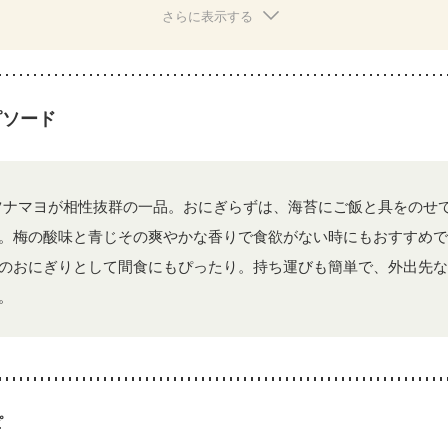
なる（初期）
妊娠高血圧(中期)
妊娠糖尿病(初期)
産後（母乳）
産
さらに表示する
養予防
更年期
ピソード
ツナマヨが相性抜群の一品。おにぎらずは、海苔にご飯と具をのせ
。梅の酸味と青じその爽やかな香りで食欲がない時にもおすすめで
のおにぎりとして間食にもぴったり。持ち運びも簡単で、外出先な
。
ピ