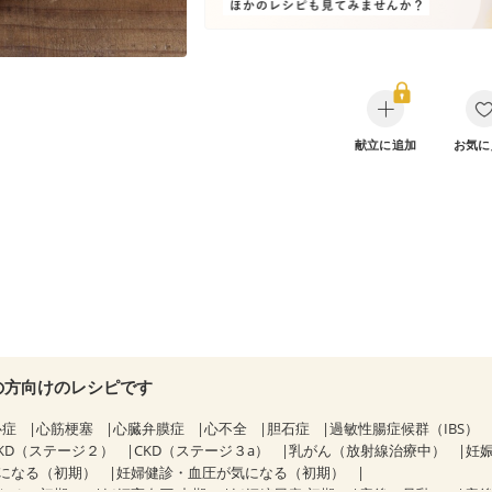
献立に追加
お気に
の方向けのレシピです
心症
心筋梗塞
心臓弁膜症
心不全
胆石症
過敏性腸症候群（IBS）
KD（ステージ２）
CKD（ステージ３a）
乳がん（放射線治療中）
妊娠
になる（初期）
妊婦健診・血圧が気になる（初期）