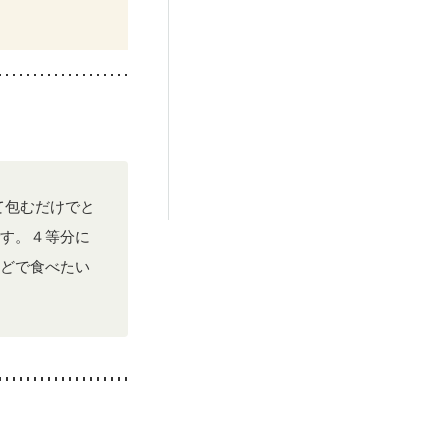
後（混合栄養）
て包むだけでと
す。４等分に
どで食べたい