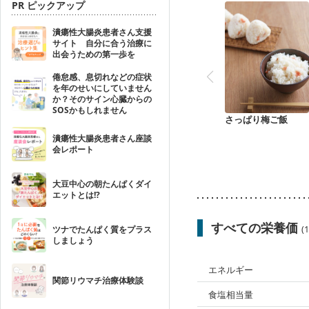
PR ピックアップ
潰瘍性大腸炎患者さん支援
サイト 自分に合う治療に
出会うための第一歩を
倦怠感、息切れなどの症状
を年のせいにしていません
か？そのサイン心臓からの
SOSかもしれません
さっぱり梅ご飯
潰瘍性大腸炎患者さん座談
会レポート
大豆中心の朝たんぱくダイ
エットとは!?
すべての栄養価
(
ツナでたんぱく質をプラス
しましょう
エネルギー
関節リウマチ治療体験談
食塩相当量