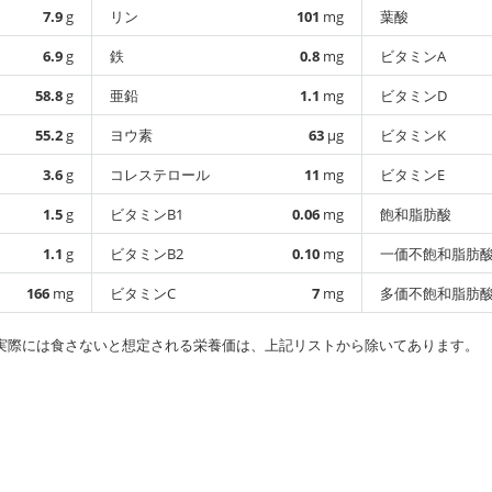
7.9
g
リン
101
mg
葉酸
6.9
g
鉄
0.8
mg
ビタミンA
58.8
g
亜鉛
1.1
mg
ビタミンD
55.2
g
ヨウ素
63
µg
ビタミンK
3.6
g
コレステロール
11
mg
ビタミンE
1.5
g
ビタミンB1
0.06
mg
飽和脂肪酸
1.1
g
ビタミンB2
0.10
mg
一価不飽和脂肪
166
mg
ビタミンC
7
mg
多価不飽和脂肪
実際には食さないと想定される栄養価は、上記リストから除いてあります。