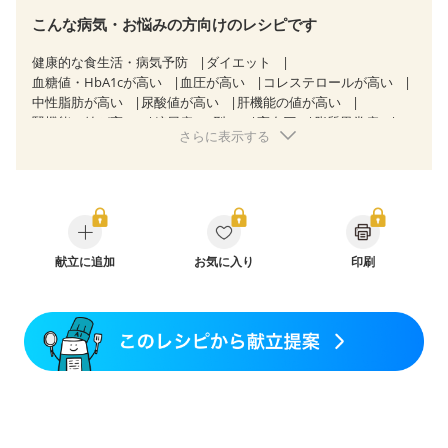
こんな病気・お悩みの方向けのレシピです
健康的な食生活・病気予防
ダイエット
血糖値・HbA1cが高い
血圧が高い
コレステロールが高い
中性脂肪が高い
尿酸値が高い
肝機能の値が高い
腎機能の値が高い
糖尿病（2型）
高血圧
脂質異常症
さらに表示する
高尿酸血症（痛風）
狭心症
心筋梗塞
心臓弁膜症
心不全
胃ポリープ
逆流性食道炎
胆石症
慢性膵炎（移行期・寛解期）
慢性便秘症
過敏性腸症候群（IBS）
糖尿病性腎症（第１期）
糖尿病性腎症（第２期）
糖尿病性腎症（第３期）
CKD（ステージ１）
CKD（ステージ２）
CKD（ステージ３a）
献立に追加
透析
お気に入り
乳がん（抗がん剤治療中）
印刷
乳がん（ホルモン療法中）
乳がん（放射線治療中）
乳がん治療を終えた方・経過観察中の方など
食欲がない
産後（ミルク）
骨折
関節リウマチ
貧血対策
ニキビ・肌荒れ
更年期