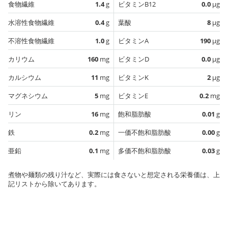
食物繊維
1.4
g
ビタミンB12
0.0
µg
水溶性食物繊維
0.4
g
葉酸
8
µg
不溶性食物繊維
1.0
g
ビタミンA
190
µg
カリウム
160
mg
ビタミンD
0.0
µg
カルシウム
11
mg
ビタミンK
2
µg
マグネシウム
5
mg
ビタミンE
0.2
mg
リン
16
mg
飽和脂肪酸
0.01
g
鉄
0.2
mg
一価不飽和脂肪酸
0.00
g
亜鉛
0.1
mg
多価不飽和脂肪酸
0.03
g
煮物や麺類の残り汁など、実際には食さないと想定される栄養価は、上
記リストから除いてあります。