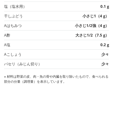
塩（塩水用）
0.1 g
干しぶどう
小さじ1（4 g）
Aはちみつ
小さじ1/2強（4 g）
A酢
大さじ1/2（7.5 g）
A塩
0.2 g
Aこしょう
少々
パセリ（みじん切り）
少々
※ 材料は野菜の皮、肉・魚の骨や内臓を取り除いたもので、食べられる
部分の分量（調理量）を表示しています。