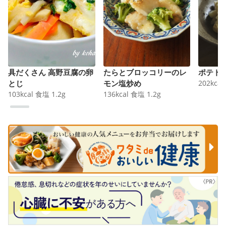
具だくさん 高野豆腐の卵
たらとブロッコリーのレ
ポテト
とじ
モン塩炒め
202
kcal
103
kcal
食塩
1.2
g
136
kcal
食塩
1.2
g