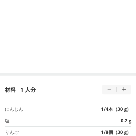
材料
1 人分
にんじん
1/4本（30 g）
塩
0.2 g
りんご
1/8個（30 g）