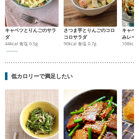
キャベツとりんごのサラ
さつま芋とりんごのコロ
キャベ
ダ
コロサラダ
みレー
44
kcal
食塩
0.5
g
90
kcal
食塩
0.7
g
108
kcal
低カロリーで満足したい