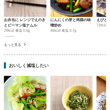
お弁当に レンジでえのき
にんにくの芽と蒟蒻の味
えびと
とピーマン塩ナムル
噌炒め
72
kcal
29
kcal
食塩
0.6
g
46
kcal
食塩
0.7
g
もっと見る
おいしく減塩したい