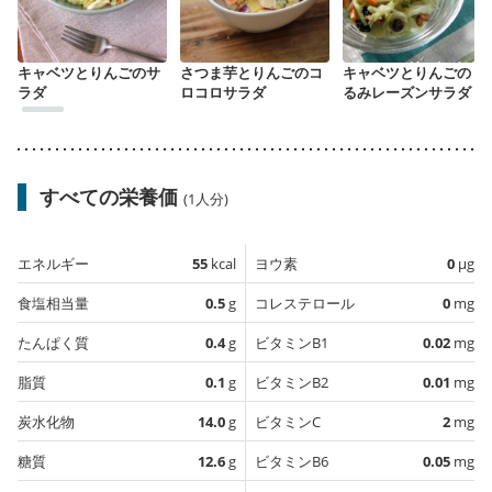
キャベツとりんごのサ
さつま芋とりんごのコ
キャベツとりんごのく
ラダ
ロコロサラダ
るみレーズンサラダ
すべての栄養価
(1人分)
エネルギー
55
kcal
ヨウ素
0
µg
食塩相当量
0.5
g
コレステロール
0
mg
たんぱく質
0.4
g
ビタミンB1
0.02
mg
脂質
0.1
g
ビタミンB2
0.01
mg
炭水化物
14.0
g
ビタミンC
2
mg
糖質
12.6
g
ビタミンB6
0.05
mg