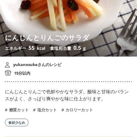
にんじんとりんごのサラダ
55
0.5
エネルギー
kcal
食塩相当量
g
yukanosukeさんのレシピ
15分以内
にんじんとりんごで色鮮やかなサラダ。酸味と甘味のバラン
スがよく、さっぱり爽やかな味に仕上がります。
糖質カット
塩分カット
カロリーカット
食材少なめ