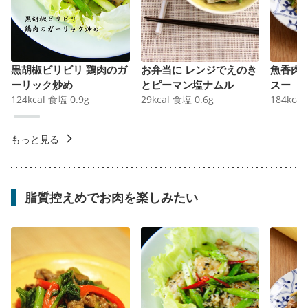
黒胡椒ビリビリ 鶏肉のガ
お弁当に レンジでえのき
魚香肉
ーリック炒め
とピーマン塩ナムル
スー
124
kcal
食塩
0.9
g
29
kcal
食塩
0.6
g
184
kcal
もっと見る
脂質控えめでお肉を楽しみたい