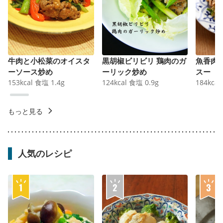
牛肉と小松菜のオイスタ
黒胡椒ビリビリ 鶏肉のガ
魚香肉
ーソース炒め
ーリック炒め
スー
153
kcal
食塩
1.4
g
124
kcal
食塩
0.9
g
184
kcal
もっと見る
人気のレシピ