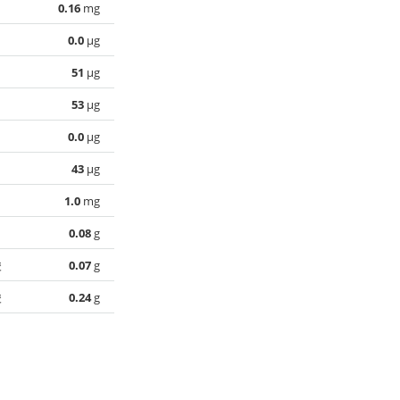
0.16
mg
0.0
µg
51
µg
53
µg
0.0
µg
43
µg
1.0
mg
0.08
g
酸
0.07
g
酸
0.24
g