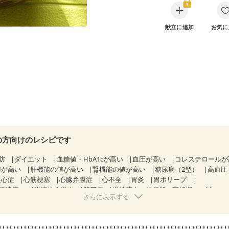
献立に追加
お気に
の方向けのレシピです
防
ダイエット
血糖値・HbA1cが高い
血圧が高い
コレステロール
値が高い
肝機能の値が高い
腎機能の値が高い
糖尿病（2型）
高血圧
狭心症
心筋梗塞
心臓弁膜症
心不全
胃炎
胃ポリープ
腸潰瘍）
逆流性食道炎
胆石症
慢性膵炎（移行期・寛解期）
非アル
さらに表示する
解期）
過敏性腸症候群（IBS）
睡眠時無呼吸症候群
糖尿病性腎症（第
糖尿病性腎症（第３期）
CKD（ステージ１）
CKD（ステージ２）
乳がん（抗がん剤治療中）
乳がん（ホルモン療法中）
乳がん（放射線