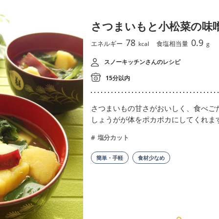
さつまいもと小松菜の味
78
0.9
エネルギー
食塩相当量
kcal
g
スノーキッチンさんのレシピ
15分以内
さつまいもの甘さがおいしく、食べご
しょうがが体をポカポカにしてくれま
塩分カット
簡単・手軽
食材少なめ