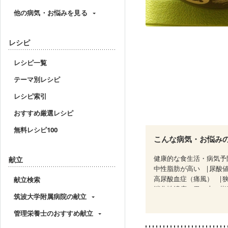
他の病気・お悩みを見る
レシピ
レシピ一覧
テーマ別レシピ
レシピ索引
おすすめ厳選レシピ
無料レシピ100
こんな病気・お悩み
健康的な食生活・病気予
献立
中性脂肪が高い
尿酸
高尿酸血症（痛風）
献立検索
消化性潰瘍（胃・十二指
筑波大学附属病院の献立
痔
潰瘍性大腸炎（寛
糖尿病性腎症（第２期）
管理栄養士のおすすめ献立
CKD（ステージ３a）