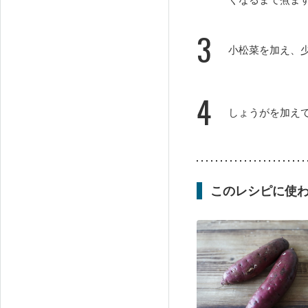
3
小松菜を加え、
4
しょうがを加え
このレシピに使