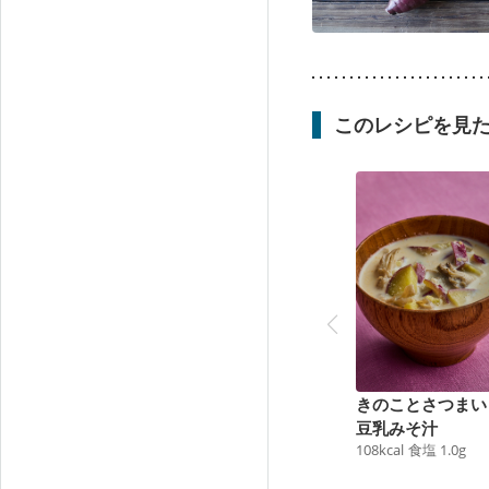
このレシピを見
きのことさつまい
豆乳みそ汁
108
kcal
食塩
1.0
g