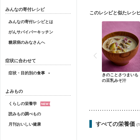
乳がん治療を終えた方・
妊婦健診・体重増加が気
みんなの寄付レシピ
このレシピと似たレシ
妊婦健診・血糖値が気に
産後（ミルク）
骨折
みんなの寄付レシピとは
がんサバイバーキッチン
糖尿病のみなさんへ
症状に合わせて
症状・目的別の食事
きのことさつまいも
の豆乳みそ汁
よみもの
くらしの栄養学
読みもの調べもの
すべての栄養価
月刊おいしい健康
(