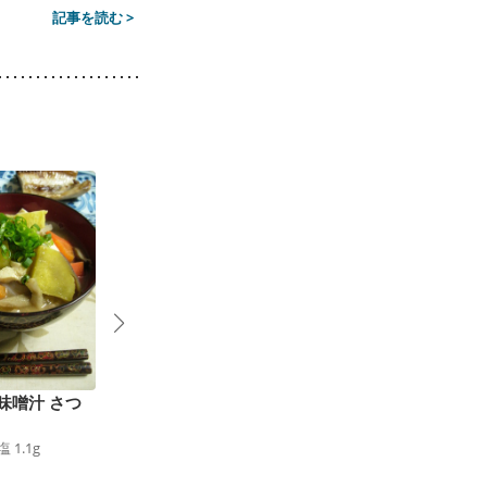
記事を読む >
味噌汁 さつ
トマトと味噌で 根菜
秋の具沢山みそ汁
105
kcal
食塩
1.0
g
のけんちん汁
塩
1.1
g
109
kcal
食塩
1.0
g
1