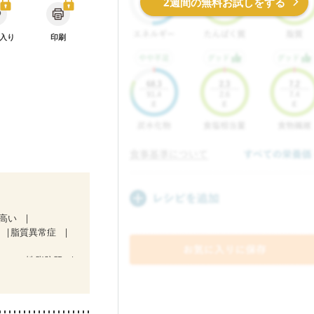
2週間の無料お試しをする
入り
印刷
が高い
脂質異常症
コール性脂肪肝
１期）
治療中）