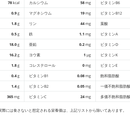
78
kcal
カルシウム
58
mg
ビタミンB6
0.9
g
マグネシウム
19
mg
ビタミンB12
1.8
g
リン
44
mg
葉酸
0.5
g
鉄
1.1
mg
ビタミンA
18.0
g
亜鉛
0.2
mg
ビタミンD
16.2
g
ヨウ素
1
µg
ビタミンK
1.8
g
コレステロール
0
mg
ビタミンE
0.4
g
ビタミンB1
0.08
mg
飽和脂肪酸
1.4
g
ビタミンB2
0.05
mg
一価不飽和脂肪
365
mg
ビタミンC
24
mg
多価不飽和脂肪
実際には食さないと想定される栄養価は、上記リストから除いてあります。