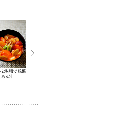
後（混合栄養）
トと味噌で 根菜
秋の具沢山みそ汁
冷蔵庫の残り野菜で
ごろごろ野菜
んちん汁
生姜ごま味噌汁
を楽しむ 豚