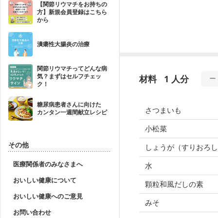
【関節リウマチをお持ちの
方】新規会員登録はこちら
から
潰瘍性大腸炎の治療
関節リウマチってどんな病
気？まずはセルフチェッ
材料
1 人分
ク！
糖尿病患者さんに向けた
さつまいも
カンタン一週間献立レシピ
小松菜
その他
しょうが（すりおろし
医療関係者のみなさまへ
水
おいしい健康について
顆粒和風だしの素
おいしい健康へのご意見
みそ
お問い合わせ