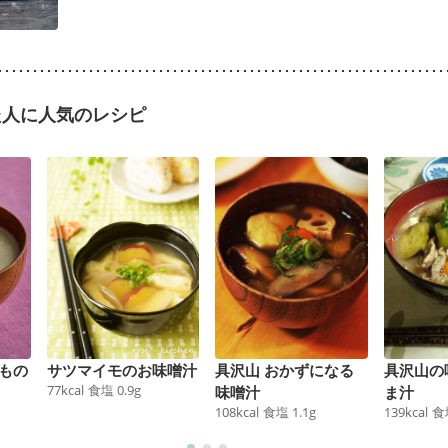
た人に人気のレシピ
もの
サツマイモのお味噌汁
具沢山 おかずになる
具沢山の
77
kcal
食塩
0.9
g
味噌汁
ま汁
108
kcal
食塩
1.1
g
139
kcal
食