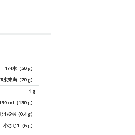
1/4本（50 g）
/8束未満（20 g）
1 g
130 ml（130 g）
1/6弱（0.4 g）
小さじ1（6 g）