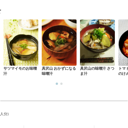
経過観察中の方など
味の感じ方が変わった
食欲がない
妊娠中(初期)
になる（初期）
妊婦健診・血圧が気になる（初期）
ピ
なる（初期）
妊娠高血圧(中期)
妊娠糖尿病(初期)
産後（母乳）
産
関節リウマチ
乾癬
貧血対策
ニキビ・肌荒れ
妊活中
更年期
サツマイモのお味噌
具沢山 おかずになる
具沢山の味噌汁 さつ
トマ
汁
味噌汁
ま汁
のけ
1人分)