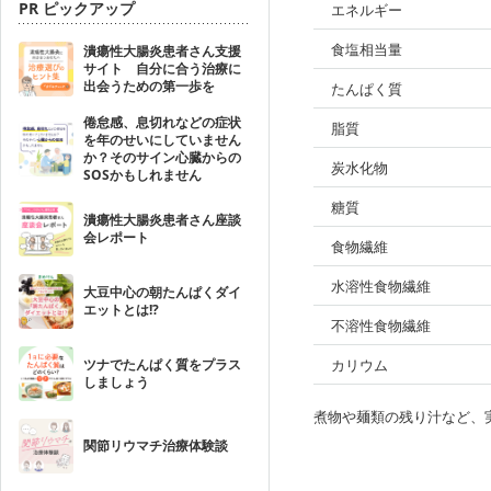
PR ピックアップ
エネルギー
食塩相当量
潰瘍性大腸炎患者さん支援
サイト 自分に合う治療に
出会うための第一歩を
たんぱく質
倦怠感、息切れなどの症状
脂質
を年のせいにしていません
か？そのサイン心臓からの
炭水化物
SOSかもしれません
糖質
潰瘍性大腸炎患者さん座談
会レポート
食物繊維
水溶性食物繊維
大豆中心の朝たんぱくダイ
エットとは!?
不溶性食物繊維
ツナでたんぱく質をプラス
カリウム
しましょう
煮物や麺類の残り汁など、
関節リウマチ治療体験談