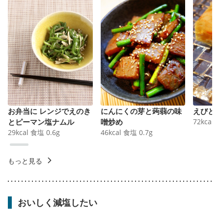
お弁当に レンジでえのき
にんにくの芽と蒟蒻の味
えびと
とピーマン塩ナムル
噌炒め
72
kcal
29
kcal
食塩
0.6
g
46
kcal
食塩
0.7
g
もっと見る
おいしく減塩したい