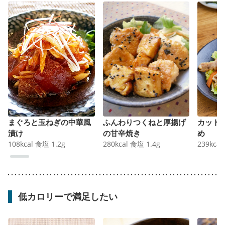
まぐろと玉ねぎの中華風
ふんわりつくねと厚揚げ
カット
漬け
の甘辛焼き
め
108
kcal
食塩
1.2
g
280
kcal
食塩
1.4
g
239
kcal
低カロリーで満足したい