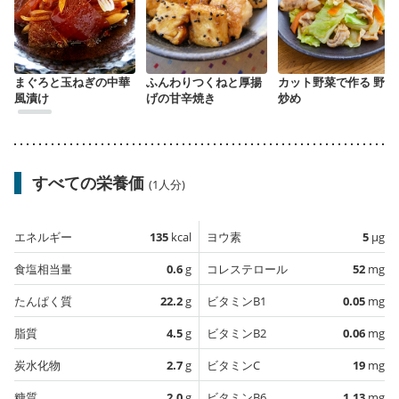
まぐろと玉ねぎの中華
ふんわりつくねと厚揚
カット野菜で作る 野菜
風漬け
げの甘辛焼き
炒め
すべての栄養価
(1人分)
エネルギー
135
kcal
ヨウ素
5
µg
食塩相当量
0.6
g
コレステロール
52
mg
たんぱく質
22.2
g
ビタミンB1
0.05
mg
脂質
4.5
g
ビタミンB2
0.06
mg
炭水化物
2.7
g
ビタミンC
19
mg
糖質
2.0
g
ビタミンB6
1.13
mg