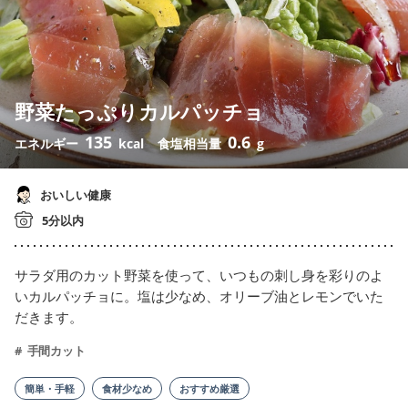
野菜たっぷりカルパッチョ
135
0.6
エネルギー
kcal
食塩相当量
g
おいしい健康
5分以内
サラダ用のカット野菜を使って、いつもの刺し身を彩りのよ
いカルパッチョに。塩は少なめ、オリーブ油とレモンでいた
だきます。
手間カット
簡単・手軽
食材少なめ
おすすめ厳選