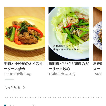
牛肉と小松菜のオイスタ
黒胡椒ビリビリ 鶏肉のガ
魚香肉
ーソース炒め
ーリック炒め
スー
153
kcal
食塩
1.4
g
124
kcal
食塩
0.9
g
184
kcal
もっと見る