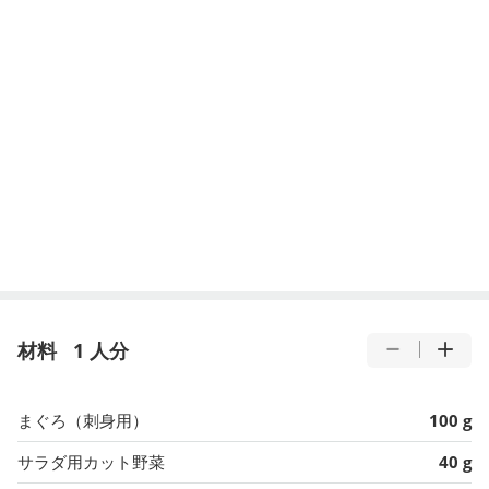
材料
1 人分
まぐろ（刺身用）
100 g
サラダ用カット野菜
40 g