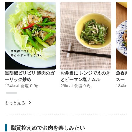
黒胡椒ビリビリ 鶏肉のガ
お弁当に レンジでえのき
魚香肉
ーリック炒め
とピーマン塩ナムル
スー
124
kcal
食塩
0.9
g
29
kcal
食塩
0.6
g
184
kcal
もっと見る
脂質控えめでお肉を楽しみたい