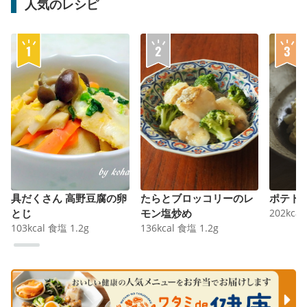
人気のレシピ
具だくさん 高野豆腐の卵
たらとブロッコリーのレ
ポテト
とじ
モン塩炒め
202
kcal
103
kcal
食塩
1.2
g
136
kcal
食塩
1.2
g