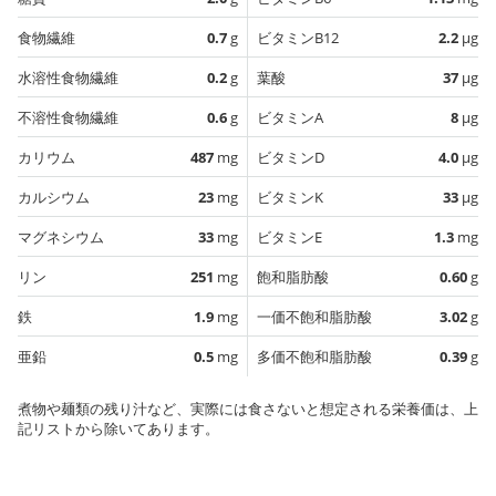
食物繊維
0.7
g
ビタミンB12
2.2
µg
水溶性食物繊維
0.2
g
葉酸
37
µg
不溶性食物繊維
0.6
g
ビタミンA
8
µg
カリウム
487
mg
ビタミンD
4.0
µg
カルシウム
23
mg
ビタミンK
33
µg
マグネシウム
33
mg
ビタミンE
1.3
mg
リン
251
mg
飽和脂肪酸
0.60
g
鉄
1.9
mg
一価不飽和脂肪酸
3.02
g
亜鉛
0.5
mg
多価不飽和脂肪酸
0.39
g
煮物や麺類の残り汁など、実際には食さないと想定される栄養価は、上
記リストから除いてあります。