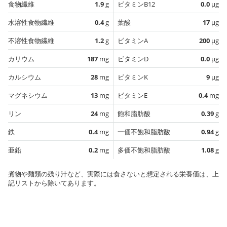
食物繊維
1.9
g
ビタミンB12
0.0
µg
水溶性食物繊維
0.4
g
葉酸
17
µg
不溶性食物繊維
1.2
g
ビタミンA
200
µg
カリウム
187
mg
ビタミンD
0.0
µg
カルシウム
28
mg
ビタミンK
9
µg
マグネシウム
13
mg
ビタミンE
0.4
mg
リン
24
mg
飽和脂肪酸
0.39
g
鉄
0.4
mg
一価不飽和脂肪酸
0.94
g
亜鉛
0.2
mg
多価不飽和脂肪酸
1.08
g
煮物や麺類の残り汁など、実際には食さないと想定される栄養価は、上
記リストから除いてあります。