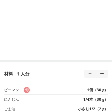
材料
1 人分
ピーマン
1個（30 g）
にんじん
1/4本（30 g）
ごま油
小さじ1/2（2 g）