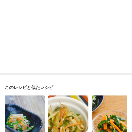
乾癬
低栄養予防
貧血対策
ニキビ・肌荒れ
妊活中
更年期
このレシピと似たレシピ