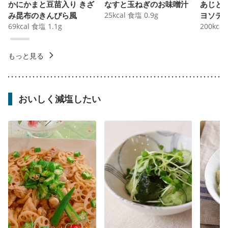
かにかまと豆苗入り きざ
なすと玉ねぎのお味噌汁
あじと
み昆布のきんぴら風
25
kcal
食塩
0.9
g
ヨソテ
69
kcal
食塩
1.1
g
200
kcal
もっと見る
おいしく減塩したい