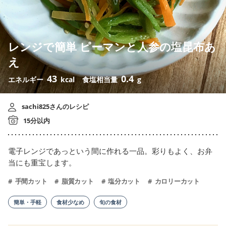
レンジで簡単 ピーマンと人参の塩昆布あ
え
43
0.4
エネルギー
kcal
食塩相当量
g
sachi825さんのレシピ
15分以内
電子レンジであっという間に作れる一品。彩りもよく、お弁
当にも重宝します。
手間カット
脂質カット
塩分カット
カロリーカット
簡単・手軽
食材少なめ
旬の食材