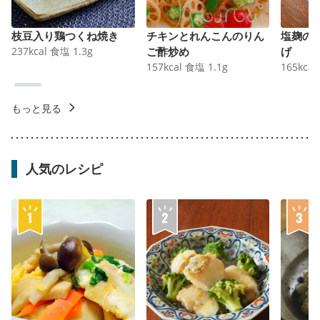
枝豆入り鶏つくね焼き
チキンとれんこんのりん
塩麹の
237
kcal
食塩
1.3
g
ご酢炒め
げ
157
kcal
食塩
1.1
g
165
kcal
もっと見る
人気のレシピ