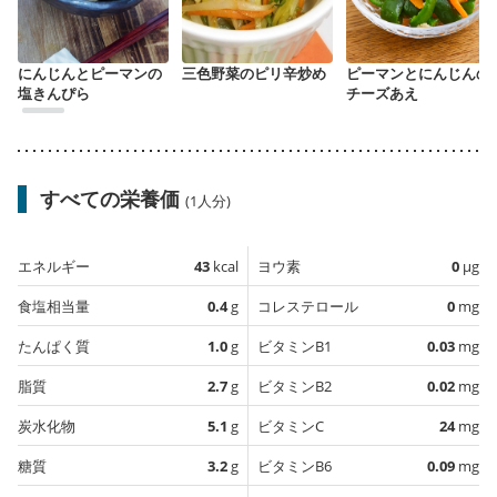
にんじんとピーマンの
三色野菜のピリ辛炒め
ピーマンとにんじんの
塩きんぴら
チーズあえ
すべての栄養価
(1人分)
エネルギー
43
kcal
ヨウ素
0
µg
食塩相当量
0.4
g
コレステロール
0
mg
たんぱく質
1.0
g
ビタミンB1
0.03
mg
脂質
2.7
g
ビタミンB2
0.02
mg
炭水化物
5.1
g
ビタミンC
24
mg
糖質
3.2
g
ビタミンB6
0.09
mg