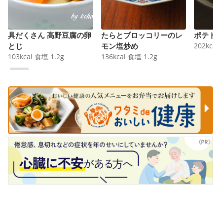
具だくさん 高野豆腐の卵
たらとブロッコリーのレ
ポテト
とじ
モン塩炒め
202
kcal
103
kcal
食塩
1.2
g
136
kcal
食塩
1.2
g