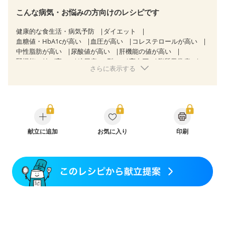
こんな病気・お悩みの方向けのレシピです
健康的な食生活・病気予防
ダイエット
血糖値・HbA1cが高い
血圧が高い
コレステロールが高い
中性脂肪が高い
尿酸値が高い
肝機能の値が高い
腎機能の値が高い
糖尿病（2型）
高血圧
脂質異常症
さらに表示する
高尿酸血症（痛風）
狭心症
心筋梗塞
心臓弁膜症
心不全
胃ポリープ
胆石症
慢性膵炎（移行期・寛解期）
非アルコール性脂肪肝
慢性便秘症
過敏性腸症候群（IBS）
睡眠時無呼吸症候群
糖尿病性腎症（第１期）
糖尿病性腎症（第２期）
糖尿病性腎症（第３期）
CKD（ステージ１）
CKD（ステージ２）
献立に追加
CKD（ステージ３a）
お気に入り
印刷
CKD（ステージ３b）
透析
乳がん（抗がん剤治療中）
乳がん（ホルモン療法中）
乳がん（放射線治療中）
乳がん治療を終えた方・経過観察中の方など
味の感じ方が変わった
食欲がない
妊娠中(初期)
妊婦健診・体重増加が気になる（初期）
妊婦健診・血圧が気になる（初期）
妊婦健診・血糖値が気になる（初期）
妊娠高血圧(中期)
妊娠糖尿病(初期)
産後（母乳）
産後（混合栄養）
産後（ミルク）
骨折
骨粗しょう症
関節リウマチ