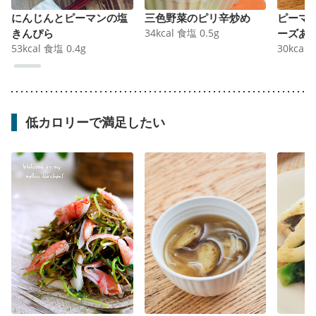
にんじんとピーマンの塩
三色野菜のピリ辛炒め
ピーマ
きんぴら
34
kcal
食塩
0.5
g
ーズあ
53
kcal
食塩
0.4
g
30
kcal
低カロリーで満足したい