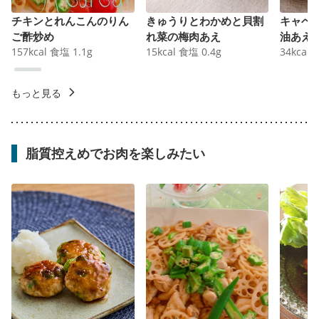
チキンとれんこんのりん
きゅうりとわかめと貝割
キャベ
ご酢炒め
れ菜の梅肉あえ
油あえ
157
kcal
食塩
1.1
g
15
kcal
食塩
0.4
g
34
kcal
もっと見る
脂質控えめでお肉を楽しみたい